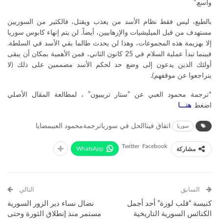
واسع.”
بالطبع، ليس فقط نظام الأسد من يعذب ويقتل، فالكثير من السوريين
مستهدف من قبل الميليشيات والإرهابيين، أيضاً. لن يتم إنهاء كابوس سوريا
إلا بهزيمة هذه المجموعات، وهذا لن يحدث طالما بقي الأسد في السلطة.
فبينما تبدأ عملية السلام في 25 كانون الثاني، فمن الأهمية بمكان أن يبقى
أولئك الذين يدعون إلى وضع حد لحكم الأسد مصممين على ذلك (لا
يتراجعوا عن موقفهم).
*ترجمة محمود العبي عن “ستار تريبيون” ، لمطالعة المقال الأصلي
اضغط
هنـــا
اتفاق فيناالحل في سورياترجمة
محمود العبيمضايا
سوريا
Twitter
Facebook
WhatsApp
مشاركة
السابق
التالي
كنيسة “قلب لوزة” أحد أجمل
نضال نساء دير الزور السورية
الكنائس السورية التاريخية
مستمر منذ إنطلاق الثورة وحتى