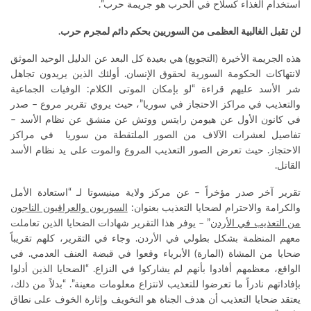
استخدام الغذاء كسلاح في الحرب هو جريمة حرب”.
لن تقبل الغالبية العظمى من السوريين بحكم دائم لمجرم حرب.
هذه الجريمة الأخيرة (التجويع) هي بعيدة كل البعد عن الدليل الوحيد الموثق
لانتهاكات الحكومة السورية لحقوق الإنسان. أولئك الذين يريدون تجاهل
شر الأسد عليهم قراءة “لو بإمكان الموتى الكلام: الوفيات الجماعية
والتعذيب في مراكز الاحتجاز في سوريا”، حيث يروي تقرير مروع – صدر
في كانون الأول عن هيومن رايتس ووتش عن منشق عن نظام الأسد –
تفاصيل لعشرات الآلاف من الصور الملتقطة من سوريا في مراكز
الاحتجاز. حيث تعرض الصور التعذيب المروع والموت على يد نظام الأسد
القاتل.
تقرير آخر صدر مؤخراً – عن مركز ولاية مينيسوتا لـ “استعادة الأمل
والكرامة والاحترام لضحايا التعذيب بعنوان:
السوريون والعراقيون الناجون
من التعذيب في الأردن
” – يوفر هذا التقرير شهادات الضحايا الذين تعاملت
معهم المنظمة بشكل بطولي في الأردن. وجاء في التقرير، كلهم تقريباً
ضحايا من المشاة (المارة) الأبرياء وقعوا في قبضة العنف العدمي. في
الواقع، معظمهم أفادوا بأنهم لم يشاركوا في النزاع. “الضحايا الذين أدلوا
بإفاداتهم نادراً ما تعرضوا للتعذيب لانتزاع معلومات معينة”. “بدلاً من ذلك،
يعتقد ضحايا التعذيب أن هدف الجناة هو التخويف وإثارة الخوف على نطاق