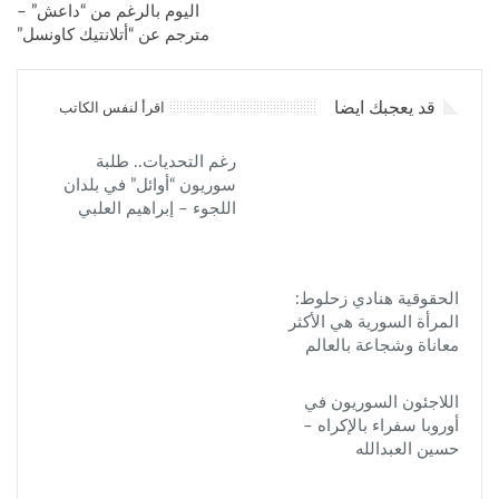
اليوم بالرغم من “داعش” –
مترجم عن “أتلانتيك كاونسل”
قد يعجبك ايضا
اقرأ لنفس الكاتب
رغم التحديات.. طلبة
سوريون “أوائل” في بلدان
اللجوء – إبراهيم العلبي
الحقوقية هنادي زحلوط:
المرأة السورية هي الأكثر
معاناة وشجاعة بالعالم
اللاجئون السوريون في
أوروبا سفراء بالإكراه –
حسين العبدالله