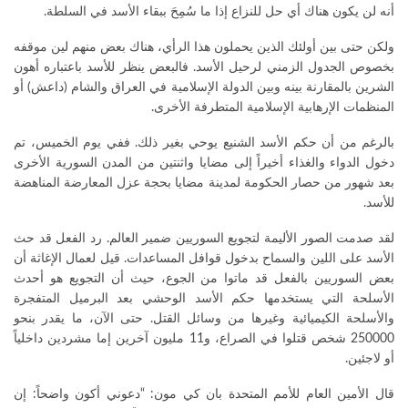
أنه لن يكون هناك أي حل للنزاع إذا ما سُمِحَ ببقاء الأسد في السلطة.
ولكن حتى بين أولئك الذين يحملون هذا الرأي، هناك بعض منهم لين موقفه
بخصوص الجدول الزمني لرحيل الأسد. فالبعض ينظر للأسد باعتباره أهون
الشرين بالمقارنة بينه وبين الدولة الإسلامية في العراق والشام (داعش) أو
المنظمات الإرهابية الإسلامية المتطرفة الأخرى.
بالرغم من أن حكم الأسد الشنيع يوحي بغير ذلك. ففي يوم الخميس، تم
دخول الدواء والغذاء أخيراً إلى مضايا واثنتين من المدن السورية الأخرى
بعد شهور من حصار الحكومة لمدينة مضايا بحجة عزل المعارضة المناهضة
للأسد.
لقد صدمت الصور الأليمة لتجويع السوريين ضمير العالم. رد الفعل قد حث
الأسد على اللين والسماح بدخول قوافل المساعدات. قيل لعمال الإغاثة أن
بعض السوريين بالفعل قد ماتوا من الجوع، حيث أن التجويع هو أحدث
الأسلحة التي يستخدمها حكم الأسد الوحشي بعد البرميل المتفجرة
والأسلحة الكيميائية وغيرها من وسائل القتل. حتى الآن، ما يقدر بنحو
250000 شخص قتلوا في الصراع، و11 مليون آخرين إما مشردين داخلياً
أو لاجئين.
قال الأمين العام للأمم المتحدة بان كي مون: “دعوني أكون واضحاً: إن