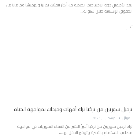
يعدّ الأطفال ذوو الاحتياجات الخاصة من أكثر الفئات تضرراً وتهميشاً وحرماناً من
الحقوق الإنسانية خلال سنوات…
أخبار
ترحيل سوريين من تركيا ترك أمهات وحيدات بمواجهة الحياة
الغربال
ديسمبر 5, 2021
ترك ترحيل سوريين من تركيا أخيراُ الكثير من النساء السوريات في مواجهة
مصاعب الاهتمام بالأسرة وتوفير الدخل لها،…