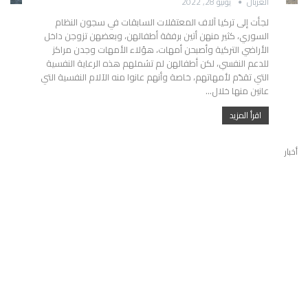
الغربال
يونيو 28, 2022
لجأت إلى تركيا آلاف المعتقلات السابقات في سجون النظام
السوري، كثير منهن أتين برفقة أطفالهن، وبعضهن تزوجن داخل
الأراضي التركية وأصبحن أمهات، هؤلاء الأمهات وجدن مراكز
للدعم النفسي، لكن أطفالهن لم تشملهم هذه الرعاية النفسية
التي تقدّم لأمهاتهم، خاصة وأنهم عانوا منه الآلام النفسية التي
عانين منها خلال…
اقرأ المزيد
أخبار