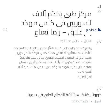
المجالس المحلية تحت المجهر – حسين العبد الله
مركز طبي يخدّم آلاف
أكتوبر 3, 2017
السوريين في كلس مهدّد
بالإغلاق – راما نعناع
مجتمع
الغربال
مارس 31, 2021
أخبار
يراجع "محمد وليد حيّاني" (63 عاماً) المركز الطبي التابع لمنظمة
"الأطباء المستقلّين" (ida) في مدينة كلس التركية بشكل دوري
بسبب آلام في الظهر والعمود الفقري يعاني منها منذ عدة
سنوات، لكنّه لن يكون قادراً على ذلك بعد شهر أبريل / نيسان
القادم، لأن المركز مهدّد بالتوقّف عن العمل، ما سيحرم آلاف
السوريين…
اقرأ المزيد
أخبار
كورونا يكشف هشاشة القطاع الطبي في سوريا
الغربال
أكتوبر 7, 2020