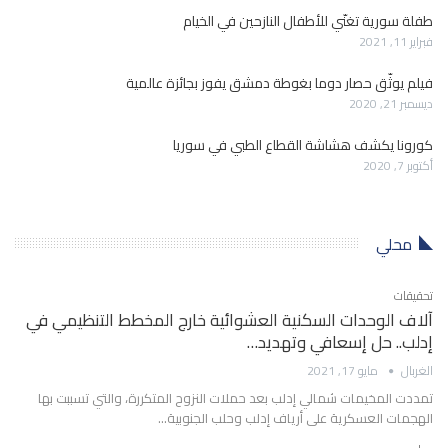
طفلة سورية تغنّي للأطفال النازحين في الخيام
فبراير 11, 2021
فيلم يوثّق حصار دوما بغوطة دمشق يفوز بجائزة عالمية
ديسمبر 21, 2020
كورونا يكشف هشاشة القطاع الطبي في سوريا
أكتوبر 7, 2020
محلي
تحقيقات
آلاف الوحدات السكنية العشوائية خارج المخطط التنظيمي في
إدلب.. حل إسعافي وتهديد…
الغربال
مايو 17, 2021
تمددت المخيمات شمالي إدلب بعد حملات النزوح المتكررة، والتي تسببت بها
الهجمات العسكرية على أرياف إدلب وحلب الجنوبية…