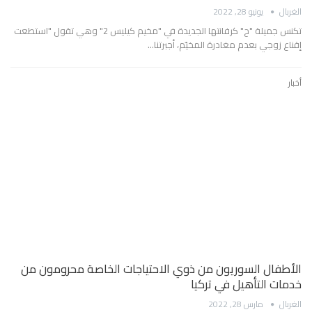
الغربال
يونيو 28, 2022
تكنس جميلة "ح" كرفانتها الجديدة في "مخيم كيليس 2" وهي تقول "استطعت
إقناع زوجي بعدم مغادرة المخيّم، أجبرتنا…
أخبار
الأطفال السوريون من ذوي الاحتياجات الخاصة محرومون من
خدمات التأهيل في تركيا
الغربال
مارس 28, 2022