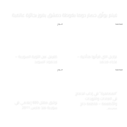
فيلم يوثّق حصار دوما بغوطة دمشق يفوز بجائزة عالمية
ثقافة
أخبار
عزازيل التي قرأتها متأخرة –
كفرنبل عين الثورة السورية –
عذراء محمد
محمود السويد
ثقافة
أخبار
“المصاهرة” في إدلب اندماج
في العادات واللهجات
توثيق مقتل 689 إعلامي في
والأطعمة – فاطمة حاج
سورية منذ مارس 2011
موسى