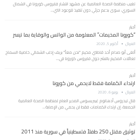
تغيب منظمة الصحة العالمية عن مشهد انتشار فايروس كورونا في الشمال
السوري، سوى بدعم جزئي دون تنفيذ للوعود التي…
أخبار
“كورونا المخيمات” المعلومة من الواتس والوقاية بما تيسر
الغربال
أكتوبر 5, 2020
ألغى أبو صدام أحد قاطني مخيم "نحن معاً" بريف إدلب الشمالي خاصية السماح
لعائلات المخيم بالنشر حول فايروس كورونا في…
أخبار
ارتداء الكمامة فقط لايحمي من كورونا
الغربال
يونيو 6, 2020
قال تيدروس أدهانوم غيبريسوس المدير العام لمنظمة الصحة العالمية
الجمعة، إن ارتداء الكمامات فقط لن يحمي من الإصابة…
أخبار
توثيق مقتل 250 طفلاً فلسطينياً في سورية منذ 2011