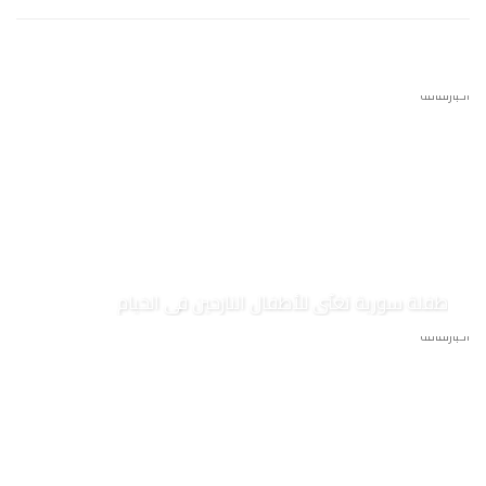
أخبار
ثقافة
طفلة سورية تغنّي للأطفال النازحين في الخيام
أخبار
ثقافة