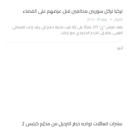
تركيا ترحّل سوريين مخالفين قبل عرضهم على القضاء
الغربال
يونيو 28, 2022
يقف فراس "ي" (37 عاماً) على تلة قرب مدينة حارم في ريف إدلب الشمالي
الغربي، ينظر إلى الجدار الحدودي مع تركيا…
أخبار
عشرات العائلات تواجه خطر الترحيل من مخيّم كيليس 2