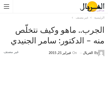
الرئيسية
غير مصنف
الجرب.. ماهو وكيف نتخلّص
منه – الدكتور: سامر الجنيدي
غير مصنف
By
الغربال
On
فبراير 21, 2015