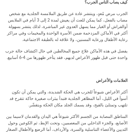
كيف يصاب الناس الجرب؟
الجرب مرض مُعدٍ، وينتشر عادة عن طريق الملامسة الجلدية مع شخص
مصاب بالفعل، كما يمكن للعث أن يعيش لمدة 2 إلى 3 أيام في الملابس
أوالفراش أو الغبار مما يسهل العدوى غير المباشرة، لذلك ينتشر بسهولة
أكثر في الأماكن المزدحمة ضمن الأسرة الواحدة والمخيمات وفي مراكز
رعاية الأطفال ورعاية المسنين، ولا علاقة له بالطبقة الاجتماعية.
يفضل في هذه الأماكن علاج جميع المخالطين في حال اكتشاف حالة جرب
واحدة حتى قبل ظهور الأعراض لديهم، فقد يتأخر ظهورها من 4-6 أسابيع.
العلامات والأعراض
أكثر الأعراض شيوعاً للجرب هي الحكة الشديدة، والتي يمكن أن تكون
أسوأ في الليل، أما المظاهر الجلدية فتبدأ ببثرات صغيرة حاكة تتقرح قد
تلتهب وتمتلئ بالقيح، وقد يسمك الجلد مكان الحكة ويتقشّر.
المناطق المصابة من الجسم الأكثر شيوعاً هي اليدان والقدمان لاسيما بين
الأصابع، والجزء الداخلي من المعصمين، وتحت الإبط، ثم الكوعين وحول
الثديين والأعضاء التناسلية والسرة، والأرداف، أما الرضع والأطفال الصغار