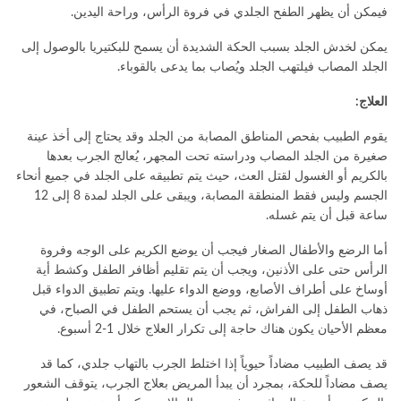
فيمكن أن يظهر الطفح الجلدي في فروة الرأس، وراحة اليدين.
يمكن لخدش الجلد بسبب الحكة الشديدة أن يسمح للبكتيريا بالوصول إلى
الجلد المصاب فيلتهب الجلد ويُصاب بما يدعى بالقوباء.
العلاج:
يقوم الطبيب بفحص المناطق المصابة من الجلد وقد يحتاج إلى أخذ عينة
صغيرة من الجلد المصاب ودراسته تحت المجهر، يُعالج الجرب بعدها
بالكريم أو الغسول لقتل العث، حيث يتم تطبيقه على الجلد في جميع أنحاء
الجسم وليس فقط المنطقة المصابة، ويبقى على الجلد لمدة 8 إلى 12
ساعة قبل أن يتم غسله.
أما الرضع والأطفال الصغار فيجب أن يوضع الكريم على الوجه وفروة
الرأس حتى على الأذنين، ويجب أن يتم تقليم أظافر الطفل وكشط أية
أوساخ على أطراف الأصابع، ووضع الدواء عليها. ويتم تطبيق الدواء قبل
ذهاب الطفل إلى الفراش، ثم يجب أن يستحم الطفل في الصباح، في
معظم الأحيان يكون هناك حاجة إلى تكرار العلاج خلال 1-2 أسبوع.
قد يصف الطبيب مضاداً حيوياً إذا اختلط الجرب بالتهاب جلدي، كما قد
يصف مضاداً للحكة، بمجرد أن يبدأ المريض بعلاج الجرب، يتوقف الشعور