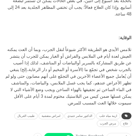
بالحكة بعد أسبوع إلى اثنين، في بعض الحالات يمكن أن تستمر لبضعة
أسابيع. وإذا كان العلاج فعالاً؛ يجب أن تختفي المظاهر الجلدية بعد 24 إلى
48 ساعة.
الوقاية:
تلامس الأيدي هو الطريقة الأكثر شيوعاً لنقل الجرب، وبما أن العث يمكنه
العيش لعدة أيام في الملابس والفراش أو الغبار يمكن للجرب أن ينتشر
عن طريق المشاركة بالسرير أوالبياضات أو المناشف، لذلك إذا أصيب
بالجرب شخص في تجمّع ما (الأسرة أو المخيم أو دار الرعاية..إلخ) ينبغي
أن يُعامل جميع الأعضاء الآخرين في التجمّع على أنهم مصابون حتى ولو لم
تظهر الأعراض عندهم، كما يجب غسل الملابس، والبياضات، والمناشف
في الماء الساخن ثم تجفيفها بالهواء الساخن ويجب وضع الأشياء التي لا
يمكن غسلها ضمن كيس من البلاستيك مختوم لمدة 3 أيام على الأقل
سيموت خلالها العث المسبب للمرض.
ازمة مياه حلب
الدكتور سامر جنيدي
امراض متفشية
طبيب الغربال
علاج
مرض الجرب