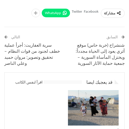
Twitter
Facebook
WhatsApp
مشاركة
السابق
التالي
شنشراح (خربة حاس) موقع
سرية العفاريت: أجرأ عملية
أثري يعود إلى الحياة مجدداً:
خطف لجنود من قوات النظام –
ويختزل المأساة السورية –
تحقيق وتصوير: مروان حميد
جمعية حماية الآثار السورية
وعلي الناصر
قد يعجبك ايضا
اقرأ لنفس الكاتب