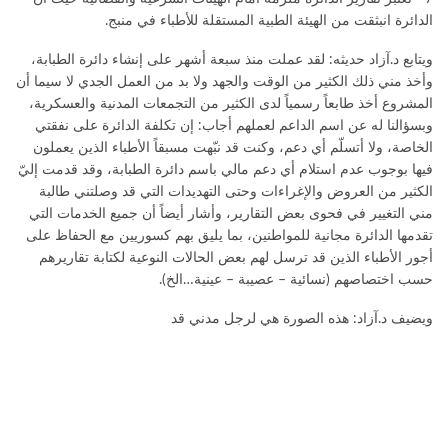
الدائرة انبثقت من الهيئة الطبية المستقلة للأطباء في منبج.
ويتابع د.آزاد حديثه: لقد عملت منذ سبعة أشهر على إنشاء دائرة الطبابة،
وأخذ مني ذلك الكثير من الوقت والجهد ولا بد من العمل الجدي لا سيما أن
المشروع أخذ طابعاً رسمياً لدى الكثير من التجمعات المدنية والعسكرية،
وبسؤالنا له عن اسم الداعم لعملهم أجاب: إن تكلفة الدائرة على نفقتي
الخاصة، ولا أتسلّم أي دعم، وكنت قد نبّهت مسبقاً الأطباء الذين يعملون
فيها بوجوب عدم استلام أي دعم مالي باسم دائرة الطبابة، وقد قدمت إليّ
الكثير من العروض والإغراءات وحتى التهديدات التي قد وصلتني طالبة
مني التغيير في فحوى بعض التقارير، وأشار أيضاً أن جميع الخدمات التي
تقدمها الدائرة مجانية للمواطنين، بما يليق بهم كسوريين مع الحفاظ على
أجور الأطباء الذين قد ترسل لهم بعض الحالات النوعية لكتابة تقاريرهم
حسب اختصاصهم (نسائية – عصيبة – عينية…الخ).
ويضيف د.آزاد: هذه الصورة هي لرجل مدني قد