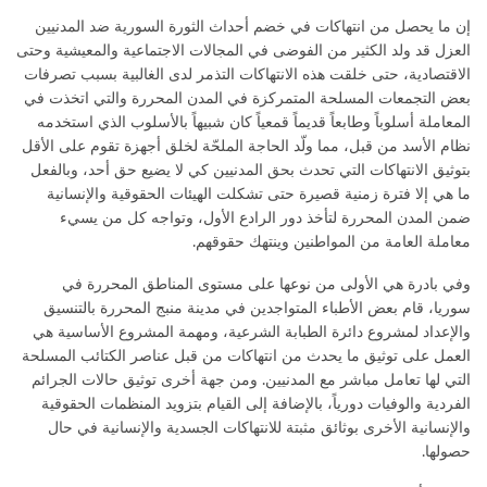
إن ما يحصل من انتهاكات في خضم أحداث الثورة السورية ضد المدنيين
العزل قد ولد الكثير من الفوضى في المجالات الاجتماعية والمعيشية وحتى
الاقتصادية، حتى خلقت هذه الانتهاكات التذمر لدى الغالبية بسبب تصرفات
بعض التجمعات المسلحة المتمركزة في المدن المحررة والتي اتخذت في
المعاملة أسلوباً وطابعاً قديماً قمعياً كان شبيهاً بالأسلوب الذي استخدمه
نظام الأسد من قبل، مما ولّد الحاجة الملحّة لخلق أجهزة تقوم على الأقل
بتوثيق الانتهاكات التي تحدث بحق المدنيين كي لا يضيع حق أحد، وبالفعل
ما هي إلا فترة زمنية قصيرة حتى تشكلت الهيئات الحقوقية والإنسانية
ضمن المدن المحررة لتأخذ دور الرادع الأول، وتواجه كل من يسيء
معاملة العامة من المواطنين وينتهك حقوقهم.
وفي بادرة هي الأولى من نوعها على مستوى المناطق المحررة في
سوريا، قام بعض الأطباء المتواجدين في مدينة منبج المحررة بالتنسيق
والإعداد لمشروع دائرة الطبابة الشرعية، ومهمة المشروع الأساسية هي
العمل على توثيق ما يحدث من انتهاكات من قبل عناصر الكتائب المسلحة
التي لها تعامل مباشر مع المدنيين. ومن جهة أخرى توثيق حالات الجرائم
الفردية والوفيات دورياً، بالإضافة إلى القيام بتزويد المنظمات الحقوقية
والإنسانية الأخرى بوثائق مثبتة للانتهاكات الجسدية والإنسانية في حال
حصولها.