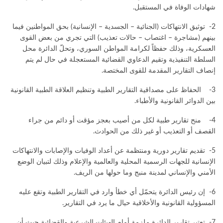
شهادات الوفاة في المستقبل.
2- توثيق الانتهاكات (الجنائية – الجسدية – الإنسانية) بحق المواطنين فيما
بينهم (مشاجرة – اغتصاب – حالات تعذيب) التي تجري من بعض القوى
العسكرية، وذلك حفظاً لكرامة المواطن السوري، وتحلّ الدائرة محل
السلطة التنفيذية وتقيم الدعاوي القضائية المستعجلة في حال لم يتم
إنصاف التقارير المقدمة للقوى المختصة.
3- الحفاظ على مصداقية التقارير الطبية وتنظيم العلاقة الطبية القانونية
بين الدوائر القانونية والأطباء.
4- منح تقارير طبية لكل من أصيب بعجز مؤقت أو دائم من جراء
القصف أو التعذيب أو غير ذلك من الحوادث.
5- تقديم تقارير دورية ومنتظمة عن أعداد الوفيات والإصابات والانتهاكات
الإنسانية للجهات الرسمية المحلية والعالمية والإعلام وذلك لتبيان الوضع
الأمني والإنساني لمدينة منبج وما حولها من الريف.
6- إن رئيس الدائرة يتحمّل أي خطأ وارد في التقارير الطبية وتقع عليه
المسؤولية القانونية والأخلاقية حيال ما يرد في التقارير.
7- تعتبر تقارير الدائرة ملزمة أمام الهيئات الشرعية والقضائية حيث أن