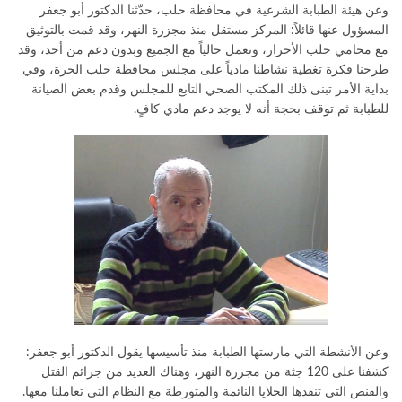
وعن هيئة الطبابة الشرعية في محافظة حلب، حدّثنا الدكتور أبو جعفر
المسؤول عنها قائلاً: المركز مستقل منذ مجزرة النهر، وقد قمت بالتوثيق
مع محامي حلب الأحرار، ونعمل حالياً مع الجميع وبدون دعم من أحد، وقد
طرحنا فكرة تغطية نشاطنا مادياً على مجلس محافظة حلب الحرة، وفي
بداية الأمر تبنى ذلك المكتب الصحي التابع للمجلس وقدم بعض الصيانة
للطبابة ثم توقف بحجة أنه لا يوجد دعم مادي كافٍ.
وعن الأنشطة التي مارستها الطبابة منذ تأسيسها يقول الدكتور أبو جعفر:
كشفنا على 120 جثة من مجزرة النهر، وهناك العديد من جرائم القتل
والقنص التي تنفذها الخلايا النائمة والمتورطة مع النظام التي تعاملنا معها.