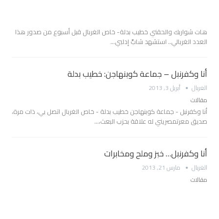
هات شواربك والحقني خطيب بدلة- خاص الغربال قبل أسبوع من صدور هذا
العدد الغربالي.. استشهد شابٌّ إدلبي…
أنا وكفرنبل – جماعة كوبنهاجن: خطيب بدلة
الغربال
أبريل 3, 2013
مقالات
أنا وكفرنبل - جماعة كوبنهاجن خطيب بدلة - خاص الغربال اتصل بي، ذات مرة،
صديق معرتمصريني له علاقة بحزب البعث،…
أنا وكفرنبل… خبز وملح ومخابرات
الغربال
مارس 21, 2013
مقالات