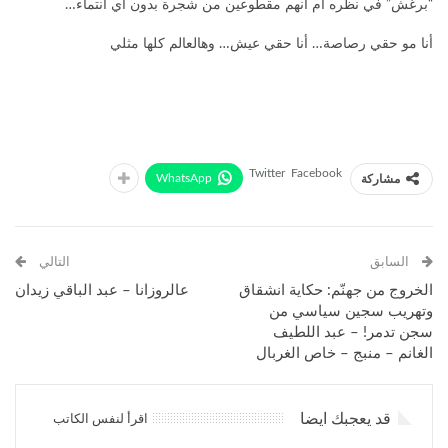
“برغش” في نظره أم أنهم مقطوعين من شجرة بدون أي انتماء…
أنا مو حقي رصاصة… أنا حقي عيش… وهالعالم كلها مثلي
Twitter
Facebook
WhatsApp
مشاركة
السابق
التالي
الخروج من جهنّم: حكاية انشقاق
عالروزانا – عبد الباقي زيدان
وتهريب سجين سياسي من
سجن تدمر! – عبد اللطيف
الغانم – منبج – خاص الغربال
قد يعجبك ايضا
اقرأ لنفس الكاتب