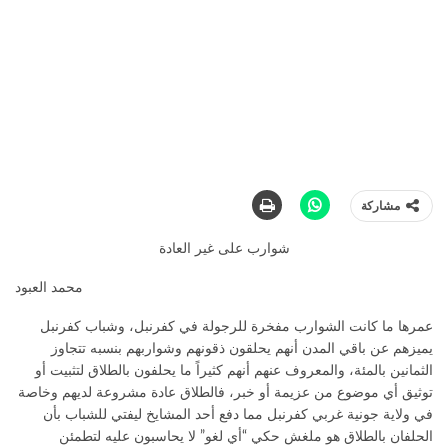
مشاركة
شوارب على غير العادة
محمد العبود
عمرها ما كانت الشوارب مفخرة للرجولة في كفرنبل، وشباب كفرنبل
يميزهم عن باقي المدن أنهم يحلقون ذقونهم وشواربهم بنسبه تتجاوز
الثمانين بالمئة، والمعروف عنهم أنهم كثيراً ما يحلفون بالطلاق لتثبيت أو
توثيق أي موضوع من عزيمة أو خبر، فالطلاق عادة مشروعة لديهم وخاصة
في ولاية جونية غربي كفرنبل مما دفع أحد المشايخ ليفتي للشباب بأن
الحلفان بالطلاق هو ملغش حكي “أي لغو” لا يحاسبون عليه لتطمئن