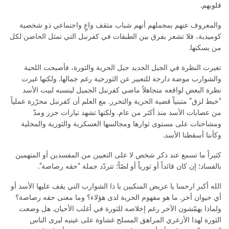
قلوبهم.
والمعروف عنهم بمجملهم أنهم شباب مثقف واعٍ واجتماعي ذو شخصية
كوميدية، فلا تشعر بفرق بين الطبقات في كفرنبل التي تمثل الحاضن لكل
من يسكنها.
تغيرت النظرة في الجيل الجديد جيل الحرية والثورة، فأصبحت اللحية
والشوارب موضة دارجة للتعبير عن الثورجية رغم جمالها. ولكنها غيرت
نظرة البعض لواقعه متجاهلاً ماضي كفرنبل الجميل لينسبه لبيت الأسد
“خبط لزق” متبنياً قضية الحرية والتحرر. مع العلم أن كفرنبل محرّرة عملياً
من عصابات الأسد منذ أكثر من عام. ولكنها تشهد تيارات جزر ومدّ
ومشاحنات على مستوى ثوارها ومجالسها العسكرية والثورية والمحلية
وكأننا أسقطنا الأسد.
كثيراً ما تسمع عند ذكر شخص لا على التعيين من المفسدين أو المتهمين
بالفساد؛ إن كان قائداً أو ثورياً أو لصّاً؛ تتردّد جملة “حقه رصاصة”.
الله أكبر ارحمنا يا عريض المنكبين يا ذا الشوارب التي يقف عليها الأسد أو
أي حيوان أخر. ما هو مفهوم الحرية لدى هؤلاء؟ وما معنى حقه رصاصة؟
ولماذا يهمّشون الآخر رغم إخلاصه للثورة في أغلب الأحيان. هل وضعت
الثورة لهذا الأزعري المراهق المسلح غشاوة على عينيه ليرى الناس