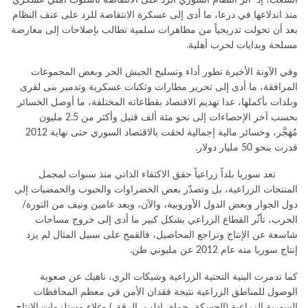
الشعب، إذ آثر النظام السوري الرد على الانتفاضة بأسلوب أمني عسكري
منذ اندلاعها في درعا، ما أدى إلى عسكرة الانتفاضة للرد على عنف النظام
بعد أن تحولت تدريجياً من مظاهرات سلمية تطالب بإصلاحات إلى معارضة
مسلحة وبدايات لحرب أهلية.
وفي الآونة الأخيرة تطور أداء وتسليح الجيش الحر وبعض المجموعات
المرافقة، ما أدى إلى تحرير مطارات وثكنات عسكرية وتدمير بنى لقرى
وبلدات بأكملها، عدا تهديم الاقتصاد بقطاعاته المختلفة، ما أوصل الخسائر
بحسب آخر الإحصاءات إلى نحو مئة ألف قتيل وأكثر من 2.5 مليون
مُهَجَّر، وخسائر مالية إجمالية لحقت بالاقتصاد السوري حتى نهاية 2012
قدرت بنحو 50 مليار دولار.
تعد سوريا بلداً زراعياً حقق الاكتفاء الذاتي منذ سنوات لمجمل
المنتجات الزراعية، بل وتصدّر بعض الخضراوات والحبوب والحمضيات إلى
دول الجوار وبعض الدول الأوروبية، والآن، وبعد عامين ونيف من الثورة/
الحرب، تأثّر القطاع الزراعي بشكل كبير ما أدى إلى خروج مساحات
شاسعة عن الإنتاج وتراجع المحاصيل، فالقمح على سبيل المثال لم يزد
إنتاج سوريا منه عام 2012 عن مليوني طن.
كما تدمرت البنية التحتية الزراعية وشبكات الري، ناهيك عن صعوبة
الوصول للمناطق الزراعية نتيجة فقدان الأمن في معظم المحافظات
السورية الزراعية (الحسكة، حماة، إدلب، الرقة..) وغلاء مستلزمات الإنتاج