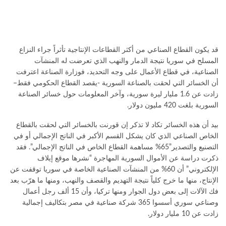
قد يكون القطاع الصناعي من أكثر القطاعات الإنتاجية تأثراً جراء النزاع
المسلح في سوريا نتيجة الدمار والنهب الذي تعرضت له المنشآت
الصناعية، في قطاع الأعمال على وجه التحديد، فوزارة الصناعة اعترفت
أن الخسائر التي لحقت بالصناعة السورية -يقصد القطاع الحكومي فقط–
زادت عن 1.6 مليار ليرة سورية، وآخر المعلومات حول خسائر الصناعة
السورية بلغت 420 مليون دولار.
بيد أن هذه الخسائر تكاد لا تذكر إن قورنت بالخسائر التي لحقت بالقطاع
الخاص الصناعي الذي كان يشكل القسم الأكبر في الناتج الإجمالي أو في
التصنيع والتصدير”65% مساهمة القطاع الخاص في الناتج الإجمالي”. فقد
ذكرت دراسة عن الأموال السورية المهاجرة “نشرها موقع إيلاف
الإلكتروني” أن 60% من المنشآت الصناعية الخاصة في سوريا توقفت عن
الإنتاج، منها ما خرج كلياً نتيجة التهديم والقصف والنهب، ومنها ما هرّب بعد
فك الآلات إلى بعض دول الجوار ومنها تركيا، وأن 15 ألف رجل أعمال
وصناعي سوري أسسوا 365 شركة صناعية في مصر بتكاليف إجمالية
زادت عن 10 مليار دولار.