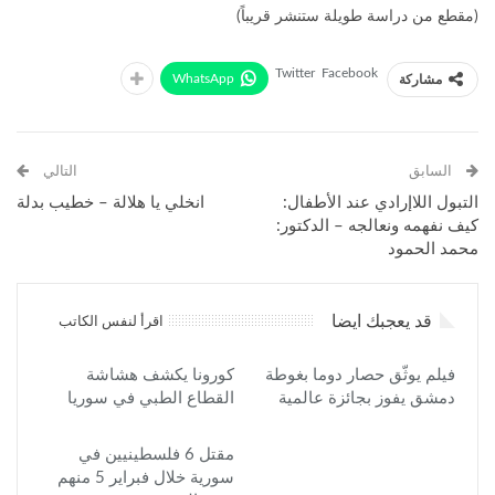
(مقطع من دراسة طويلة ستنشر قريباً)
Twitter
Facebook
WhatsApp
مشاركة
السابق
التالي
التبول اللاإرادي عند الأطفال:
انخلي يا هلالة – خطيب بدلة
كيف نفهمه ونعالجه – الدكتور:
محمد الحمود
قد يعجبك ايضا
اقرأ لنفس الكاتب
فيلم يوثّق حصار دوما بغوطة
كورونا يكشف هشاشة
دمشق يفوز بجائزة عالمية
القطاع الطبي في سوريا
مقتل 6 فلسطينيين في
سورية خلال فبراير 5 منهم