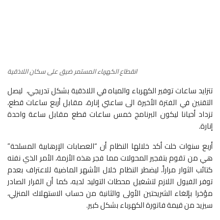
انقطاع الكهرباء المستمر ضيق على سكان اللاذقية
تتزايد ساعات توفير الكهرباء والمياه في اللاذقية بشكل تدريجي، ليصل
التقنين في الفترة الأخيرة الى ساعتي إنارة، مقابل أربع ساعات قطع،
تزداد أحيانا ليكون البرنامج خمس ساعات قطع مقابل ساعة واحدة
إنارة.
أربع سنوات خلت أكد خلالها النظام أن “العصابات الإرهابية المسلحة”
هي من تقوم بتفجير المحولات مما فجر هذه الأزمة، الأمر الذي نفته
كتائب الثوار مراراً، ليضطر النظام خلال الأشهر الماضية للاعتراف بعدم
توفر الفيول اللازم لتشغيل محطات التوليد لديه، كما أن القرار الصادر
مؤخرا بإلغاء الشريحتين الأولى والثانية من حساب الاستهلاك المنزلي،
سيزيد من قيمة فاتورة الكهرباء بشكل كبير.