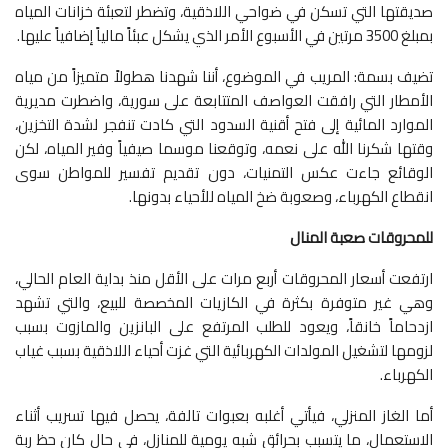
صديقتها التي تسكن في ضواحي اللاذقية، وتضطر لتعبئة خزانات المياه
بمبلغ 3500 مرتين في الأسبوع الأمر الذي يشكل عبئاً مالياً إضافياً عليها.
تضيف بسمة: المريب في الموضوع، أننا شهدنا هطولاً متميزاً من مياه
الأمطار التي رافقت العواصف المتتابعة على سورية، واضطرت مديرية
الموارد المائية إلى فتح أقنية السدود التي كادت تنفجر لشدة التخزين،
وقتها شكرنا الله على نعمه، وتوقعنا موسما صيفياً وفير المياه، لكن
الوقائع جاءت عكس التمنيات، دون تقديم تفسير للمواطن سوى
انقطاع الكهرباء، وصعوبة ضخ المياه للأحياء بدونها.
للمحروقات صعبة المنال
ارتفعت أسعار المحروقات أربع مرات على الأقل منذ بداية العام الحالي،
وهي غير متوفرة بكثرة في الكازيات المخصصة للبيع، والتي تشهد
ازدحاماً خانقاً، ويعود للطلب المرتفع على البانزين والمازوت بسبب
لزومها لتشغيل المولدات الكهربائية التي غزت أحياء اللاذقية بسبب غياب
الكهرباء.
أما الغاز المنزلي، فيأتي أغلبه بعبوات تالفة، يحصل فيها تسريب أثناء
الاستعمال، ما يتسبب بحرائق شبه يومية للمنازل، في حال كان حظ ربة