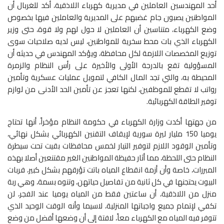
أحد المهندسين العاملين في مديرية كهرباء اللاذقية، أكد للغربال أن
المواطنين يصبون جام غضبهم على المديرية والعاملين فيها بخصوص
وضع الكهرباء، متناسين أن العاملين لا حول لهم ولا قوة، حتى وزير
الكهرباء الذي بات محط سخرية للمواطنين، ليس لديه صلاحيات سوى
توزيع المخصصات اللازمة لكل محافظة، ويؤكد المهندس في حديثه أن
المسؤولية تقع بالدرجة الأولى والأخيرة على رأس النظام والزمرة
المحيطة به، والتي تجد المال الكافي لتمويل عمليات عسكرية وتأمين
رواتب لا تقطع للموظفين، لكنها تعجز عن تأمين الحد الأدنى من لوازم
توفير الطاقة الكهربائية.
من جهتها أكدت وزارة الكهرباء في حكومة النظام مؤخراً، أنها تحتاج
يوميا 150 مليار ليرة سورية لإيقاف التقنين الكهربائي بشكل نهائي،
وتأمين الوقود اللازم لتوفير التيار لخمس محافظات بقيت تحت سيطرة
النظام حتى اللحظة، مما أثار حفيظة المواطنين الغير مقتنعين أصلا بهذه
المبررات، خاصة وأن أزمة انقطاع المياه باتت تؤرقهم بشكل كبير، فربات
البيوت يحتجنها في كل ثانية من تفاصيل حياتهن، وتنوه بسمة، وهي ربة
منزل من اللاذقية، أن ساعتين فقط من المياه يوميا عند الفجر، لن
تكفي لإتمام جميع واجباتها المنزلية، لاسيما وأنه الوقت الوحيد الذي
تتوفر فيه المياه مع الكهرباء معاً، لافتة إلى أن وضعها أفضل من وضع