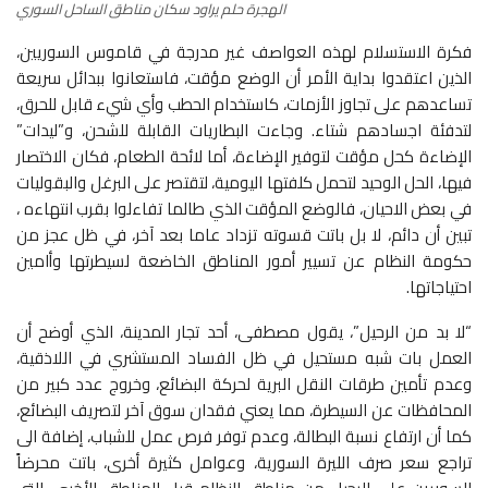
الهجرة حلم يراود سكان مناطق الساحل السوري
فكرة الاستسلام لهذه العواصف غير مدرجة في قاموس السوريين،
الذين اعتقدوا بداية الأمر أن الوضع مؤقت، فاستعانوا ببدائل سريعة
تساعدهم على تجاوز الأزمات، كاستخدام الحطب وأي شيء قابل للحرق،
لتدفئة اجسادهم شتاء. وجاءت البطاريات القابلة للشحن، و”ليدات”
الإضاءة كحل مؤقت لتوفير الإضاءة، أما لائحة الطعام، فكان الاختصار
فيها، الحل الوحيد لتحمل كلفتها اليومية، لتقتصر على البرغل والبقوليات
في بعض الاحيان، فالوضع المؤقت الذي طالما تفاءلوا بقرب انتهاءه ،
تبين أن دائم، لا بل باتت قسوته تزداد عاما بعد آخر، في ظل عجز من
حكومة النظام عن تسيير أمور المناطق الخاضعة لسيطرتها وأامين
احتياجاتها.
“لا بد من الرحيل”، يقول مصطفى، أحد تجار المدينة، الذي أوضح أن
العمل بات شبه مستحيل في ظل الفساد المستشري في اللاذقية،
وعدم تأمين طرقات النقل البرية لحركة البضائع، وخروج عدد كبير من
المحافظات عن السيطرة، مما يعني فقدان سوق آخر لتصريف البضائع،
كما أن ارتفاع نسبة البطالة، وعدم توفر فرص عمل للشباب، إضافة الى
تراجع سعر صرف الليرة السورية، وعوامل كثيرة أخرى، باتت محرضاً