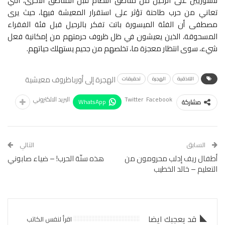
للسوريين على الرحيل من مناطق النظام قبل المناطق الأخرى، التي
تعاني من حرب طاحنة تؤثر على استقرار المعيشة فيها، حيث يرى
مصطفى أن الفئة الميسورة باتت تفكر بالرحيل قبل فئة الفقراء
المسحوقة، الذين يعيشون في ظل ظروف حرمتهم من إمكانية فعل
شيء، سوى انتظار معجزة ما، تخلصهم من جحيم يستهلك حياتهم.
الهجرة إلى أوربا
ظروف معيشية
اللاذقية
الهجرة
تحقيقات
Facebook
Twitter
البريد الالكتروني
WhatsApp
مشاركة
السابق
التالي
أطفال ريف إدلب محرومون من
هذه سنّة الحرب! – ضياء صابوني
التعليم – خالد الخطيب
قد يعجبك ايضا
اقرأ لنفس الكاتب