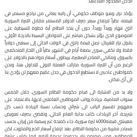
الدخل المحدود اقتناءها.
يؤكد نزار، وهو موظف حكومي، أن راتبه يعاني من تراجع مستمر في
قيمته، نظراً لارتفاع سعر صرف الدولار المستمر مقابل الليرة السورية
التي تنهار رويداً رويداً، دون أن يتخذ النظام أية خطوة للسيطرة على
الموضوع الذي يؤثر بشكل مباشر على المواطن البسيط بالدرجة الأولى،
يقول نزار للغربال: تصل قيمة راتبي في الوقت الحالي إلى سبعين دولاراً
فقط، ولا تكفي سوى بضعة أيام في الشهر، نظراً لأن التجار المتحكمين
بالسوق، ومالكي المتاجر الصغيرة، يربطون أسعار موادهم بالدولار، على
الرغم من أن الليرة السورية مازالت العملة الاولى للتداول هنا، ونحن
كمواطنين عاديين لا نستطيع الدخول في جدل عقيم معهم لن يؤدي بنا
الى أي مكان.
ولا بد من الاشارة الى قيام حكومة النظام السوري، خلال الخمس
سنوات الماضية، بزيادة رواتب الموظفين العاملين لديها، بالاعتماد على
مفهوم تقسيم الراتب الى شرائح، وحساب نسبة الزيادة حسب كل
شريحة، آخر الزيادات كانت بداية العام الحالي، وتقضي بصرف تعويض
معيشي قيمته4000 ليرة سورية، جاء كمنحة غير رسمية من إيران، بحسب
مصادر مقربة من حكومة النظام، بعد ارتفاع أسعار الخبز والمازوت، لكن
الموظفين ومن ضمنهم نزار، يجدونها عديمة النفع، فما يقارب عشرة