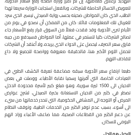
التهديد بإغلاق معاملها، إن لم تقرر وزارة الصحة رفع أسعار الأدوية،
لتعويض الخسائر الحاصلة للشركات، وبالفعل استجابت الوزارة سريعا لهذا
الطلب، الذي كان المواطن ضحيته بحسب رواية الصيدلي تيسير، الذي سرد
للغربال تلك المعلومات قائلا: كان من الممكن أن نصحو في يوم من
الأيام لنرى الأدوية وقد فقدت فعلاً من السوق، قرار رفع الأسعار جاء
لصالح الشركات كليا لتستمر في عملها، أما المواطن فسيدفع من جيبه
فارق سعر الصرف، ليحصل على الدواء الذي يريده، ولا أعتقد أن الشركات
تتحمل اللوم الأكبر هنا، فالحقيقة معروفة وواضحة للجميع ولا داع
لتقاذف التهم.
طبعا ارتفاع سعر الأدوية سبقه مضاعفة تعرفة الكشف الطبي في
العيادات الخاصة، التي أقرتها رسميا نقابة الأطباء، ووصلت في بعض
الاحيان الى 1500 ليرة سورية، وهو مبلغ كبير لأسرة محدودة الدخل،
تضطر في كثير من الاحيان الاستعانة بخبرة الصيدلي، لشرح عوارض
المرض، أو التوجه الى المشافي الحكومية، التي تنحدر خدماتها من سيء
الى أسوء، بسبب عدم توفر الكثير من الخدمات الطبية، وتوقف النظام
عن دعم الكثير من القطاعات الصحية، مما ضاعف الأعباء وزاد الهم
اليومي للسكان.
الرحيل هو الحل