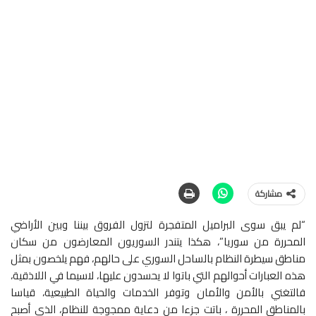
مشاركة
“لم يبق سوى البراميل المتفجرة لتزول الفروق بيننا وبين الأراضي
المحررة من سوريا”، هكذا يتندر السوريون المعارضون من سكان
مناطق سيطرة النظام بالساحل السوري على حالهم، فهم يلخصون بمثل
هذه العبارات أحوالهم التي باتوا لا يحسدون عليها، لاسيما في اللاذقية،
فالتغني بالأمن والأمان وتوفر الخدمات والحياة الطبيعية، قياسا
بالمناطق المحررة ، باتت جزءا من دعاية ممجوجة للنظام، الذي أصبح