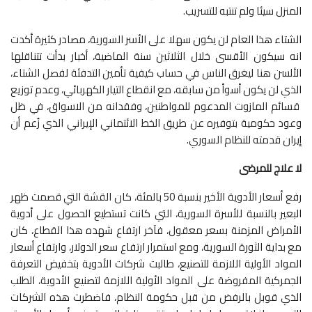
المنزل سيئا ولم تنتبه للتسريب.
الشتاء هذا العام لن يكون سهلا على الأسر السورية، مصادر كثيرة أكدت
انه سيكون الأقسى خلال الثلاثين سنة الماضية، أخبار بدأت تتناقلها
الألسن هنا ليغرق الناس في حساب كيفية تأمين التدفئة لفصل الشتاء،
الذي لن يكون أسوأ من سابقه، مع انقطاع التيار الكهربائي، وعدم توزيع
قسائم المازوت المدعوم للمواطنين، وفقدانه من الاسواق، في ظل
وعود حكومية بتوفيره عن طريق الخط الائتماني الإيراني الذي زُعم أن
إيران قدمته للنظام السوري.
لا علاج للمرضى
رفع أسعار الأدوية الأخير بنسبة 50 بالمئة، كان القشة التي قصمت ظهر
البعير بالنسبة للأسرة السورية، التي كانت تستطيع الحصول على أدوية
الأمراض المزمنة بسعر معقول، فآخر ارتفاع شهده هذا القطاع، كان
مع بداية الثورة السورية، ومع استمرار ارتفاع سعر الدولار، وارتفاع أسعار
المواد الأولية اللازمة للتصنيع، طالبت شركات الأدوية بتخفيض التعرفة
الجمركية المفروضة على المواد الأولية اللازمة لتصنيع الأدوية، الطلب
الذي قوبل بالرفض من قبل حكومة النظام، فاضطرت هذه الشركات