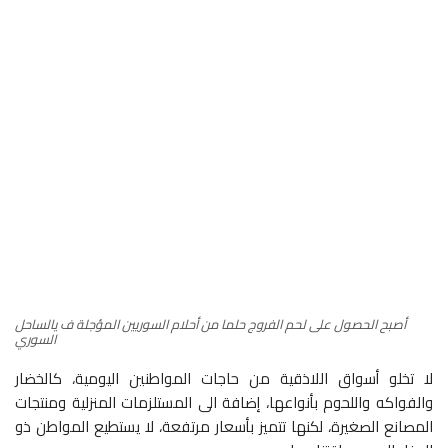
أصبح الحصول على لحم الفروج حلما من أحلام السوريين المؤجلة ف يالساحل
السوري
لا تخلو أسواق اللاذقية من حاجات المواطنين اليومية، كالخضار
والفواكه واللحوم بأنواعها، إضافة الى المستلزمات المنزلية ومنتجات
المصانع الصغيرة، لكنها تتميز بأسعار مرتفعة، لا يستطيع المواطن ذو