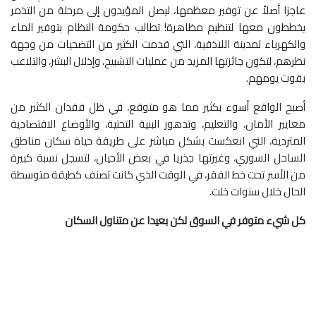
عاجزا أصلاً عن توفير معظمها، ليصل المؤيدون إلى مرحلة من التذمر
يخططون معها لتنظيم مظاهرة! تطالب حكومة النظام بتوفير الماء
والكهرباء لمدينة اللاذقية، التي قدمت الكثير من التضحيات من وجهة
نظرهم، لتكون جائزتها المزيد من عمليات التشبيح، وإذلال البشر، والتلاعب
بقوت يومهم.
أصبح الواقع أسوء بكثير مما هو متوقع، في ظل فقدان الكثير من
معايير الأمان، والتعليم، وتدهور البنية التحتية، والأوضاع الاقتصادية
المتردية، التي انعكست بشكل مباشر على طريقة حياة سكان مناطق
الساحل السوري، وغيرتها جذريا في بعض الأحيان، لتسجل نسبة كبيرة
من الأسر تحت خط الفقر، في الوقت الذي كانت تصنف كطبقة متوسطة
الحال خلال سنوات خلت.
كل شيء متوفر في السوق لكن بعيدا عن متناول السكان