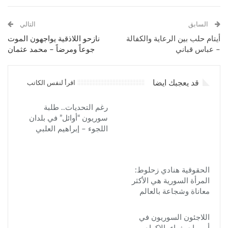
السابق
التالي
أيتام حلب بين الرعاية والكفالة
نازحو اللاذقية يواجهون الموت
– عباس قباني
جوعاً ومرضاً – محمد عثمان
قد يعجبك ايضا
اقرأ لنفس الكاتب
رغم التحديات.. طلبة
سوريون “أوائل” في بلدان
اللجوء – إبراهيم العلبي
الحقوقية هنادي زحلوط:
المرأة السورية هي الأكثر
معاناة وشجاعة بالعالم
اللاجئون السوريون في