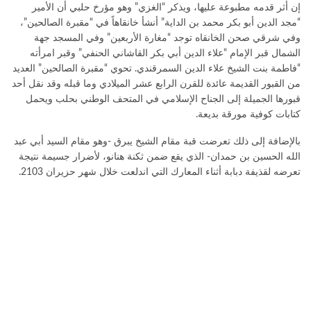
إن أثر قدمه مطبوعة عليها، ويذكر “الغزي” وهو مؤرخ حلبي أن الأمير
“مجد الدين أبو بكر محمد بن الداية” أنشأ خانقاهاً في “مقبرة الصالحين”،
وفي شرقي صحن الخانقاه توجد “مغارة الأربعين” وفي المسجد جهة
الشمال قبر الإمام “علاء الدين أبي بكر القاشاني الحنفي” وقبر امرأته
“فاطمة بنت الشيخ علاء الدين السمرقندي. تحوي “مقبرة الصالحين” العديد
من القبور القديمة عائدة للقرن الرابع عشر الميلادي وما قبله وقد نقل أحد
قبورها الجميلة إلى الجناح الإسلامي في المتحف الوطني بحلب ويحمل
كتابات كوفية مورقة بديعة.
بالإضافة إلى ذلك تعرضت قبة مقام الشيخ يبرق -وهو مقام السيد أبي عبد
الله الحسين بن حمدان- الذي يقع ضمن ثكنة هنانو، لأضرار جسيمة نتيجة
تعرضه لقذيفة دبابة أثناء المعارك التي اندلعت خلال شهر حزيران 2103.