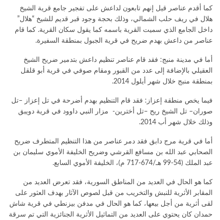
کما أقدم عناصر قيل إنهم تابعون لداعش على تفجير جامع قرية الشيخ
هلال في ريف حلب الشمالي، وذلك بحجة وجود قبر قديم للشيخ “هلال”
داخل الجامع الذي سميت القرية باسمه كما يقول سكان القرية. كما قام
عناصر من داعش بهدم ضريح في قرية الجبول بمنطقة السفيرة.
أما في مدينة منبج: فقد قام عناصر تنظيم داعش بتدمير ضريح الشيخ
العقيلي بالإضافة إلى عدد من القبور ومقام صوفي في قرية أبو قلقل
بمنطقة منبج خلال شهر أيلول 2014.
فيما يخص منطقة إعزاز: فقد قام التنظيم بهدم أضرحة في تل إعزاز –تل
صوران– تل الشيخ ريح –تل أخترين- مزار النبي داوود في قرية دويبق
وذلك خلال شهر أب 2014.
أما في قرية مرج دابق فقد دمر عناصر من هذا التنظيم المتطرف ضريح
الصحابي عبد الله بن مسافع القرشي وضريح الخليفة الأموي سليمان بن
عبد الملك (54-99 هـ/674-717 م)، الخليفة الأموي السابع.
كما هو الحال في العديد من المناطق السورية، فقد تعرض العديد من
المقابر الأثرية للنبش والتخريب من قبل لصوص الآثار بهدف العثور على
لقى أثرية من أجل بيعها، كما هو الحال في مدفن بيزنطي في قرية شاش
حمدان كان يحتوي على العديد من التماثيل الأثرية الجنائزية التي تم سرقة