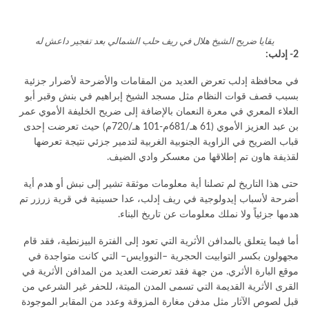
يقايا ضريح الشيخ هلال في ريف حلب الشمالي بعد تفجير داعش له
2- إدلب:
في محافظة إدلب تعرض العديد من المقامات والأضرحة لأضرار جزئية
بسبب قصف قوات النظام مثل مسجد الشيخ إبراهيم في بنش وقبر أبو
العلاء المعري في معرة النعمان بالإضافة إلى ضريح الخليفة الأموي عمر
بن عبد العزيز الأموي (61 هـ/681م-101 هـ/720م) حيث تعرضت إحدى
قباب الضريح في الزاوية الجنوبية الغربية لتدمير جزئي نتيجة تعرضها
لقذيفة هاون تم إطلاقها من معسكر وادي الضيف.
حتى هذا التاريخ لم تصلنا أية معلومات موثقة تشير إلى نبش أو هدم أية
أضرحة لأسباب إيدولوجية في ريف إدلب، عدا حسينية في قرية زرزر تم
هدمها جزئياً ولا نملك معلومات عن تاريخ البناء.
أما فيما يتعلق بالمدافن الأثرية التي تعود إلى الفترة البيزنطية، فقد قام
مجهولون بكسر التوابيت الحجرية –النووايس– التي كانت متواجدة في
موقع البارة الأثري. من جهة فقد تعرضت العديد من المدافن الأثرية في
القرى الأثرية القديمة التي تسمى المدن الميتة، للحفر غير الشرعي من
قبل لصوص الآثار مثل مدفن مغارة المزوقة وعدد من المقابر الموجودة