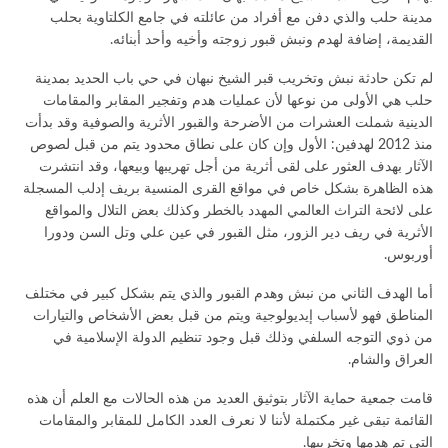
مدينة حلب والذي دفن مع أفراد من عائلته في جامع الكلتاوية بحلب
القديمة، إضافة لهدم ونبش قبور زوجته وأخيه وأحد أبنائه.
لم تكن حادثة نبش وتخريب قبر الشيخ نبهان في حي باب الحديد بمدينة
حلب هي الأولى من نوعها لأن عمليات هدم وتفجير المقابر والمقامات
الدينية شملت العشرات من الأضرحة والقبور الأثرية والصوفية وقد بدأت
منذ 2012 لهدفين: الأول وإن كان على نطاق محدود يتم من قبل لصوص
الآثار بهدف العثور على لقى أثرية من أجل تهريبها وبيعها، وقد انتشرت
هذه الظاهرة بشكل خاص في مواقع القرى المنسية بريف إدلب المسجلة
على لائحة التراث العالمي المهدد بالخطر وكذلك بعض التلال والمواقع
الأثرية في ريف دير الزور، مثل القبور في عين علي وتل السن ودورا
أوربوس.
أما الهدف الثاني من نبش وهدم القبور والذي يتم بشكل كبير في مختلف
المناطق فهو لأسباب إيديولوجية ويتم من قبل بعض الأشخاص والتيارات
من ذوي التوجه السلفي وذلك قبل وجود تنظيم الدولة الإسلامية في
العراق والشام.
قامت جمعية حماية الآثار بتوثيق العديد من هذه الحالات مع العلم أن هذه
القائمة تبقى غير مكتملة لأننا لا نعرف العدد الكامل للمقابر والمقامات
التي تم هدمها وتخريبها.