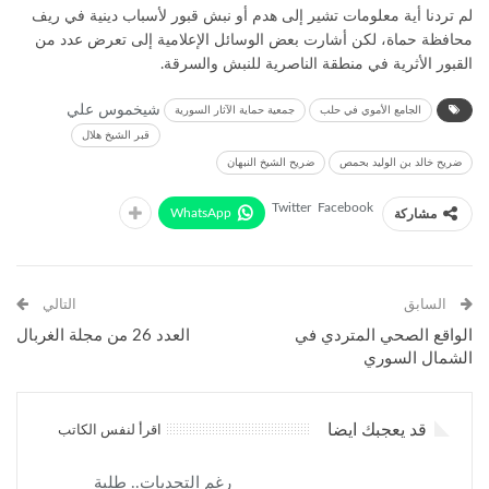
لم تردنا أية معلومات تشير إلى هدم أو نبش قبور لأسباب دينية في ريف
محافظة حماة، لكن أشارت بعض الوسائل الإعلامية إلى تعرض عدد من
القبور الأثرية في منطقة الناصرية للنبش والسرقة.
شيخموس علي
الجامع الأموي في حلب
جمعية حماية الآثار السورية
قبر الشيخ هلال
ضريح خالد بن الوليد بحمص
ضريح الشيخ النبهان
Twitter
Facebook
WhatsApp
مشاركة
السابق
التالي
الواقع الصحي المتردي في
العدد 26 من مجلة الغربال
الشمال السوري
قد يعجبك ايضا
اقرأ لنفس الكاتب
رغم التحديات.. طلبة