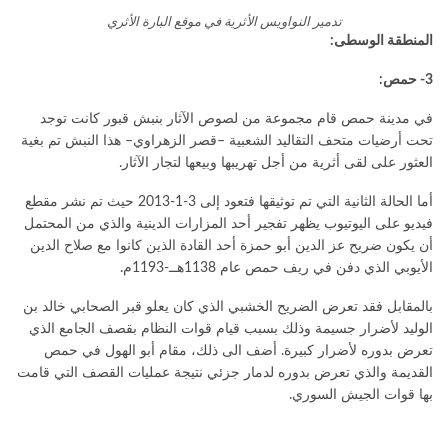
تدمير النواويس الأثرية في موقع البارة الأثري
المنطقة الوسطى:
3- حمص:
في مدينة حمص قام مجموعة من لصوص الآثار بنبش قبور كانت توجد
تحت أرضيات متحف التقاليد الشعبية –قصر الزهراوي– هذا النبش تم بغية
العثور على لقى أثرية من أجل تهريبها وبيعها لتجار الآثار.
أما الحالة الثانية التي تم توثيقها فتعود إلى 3-1-2013 حيث تم نشر مقطع
فيديو على اليوتيوب يظهر تفجير أحد المزارات الدينية والذي من المحتمل
أن يكون ضريح عز الدين أبو حمزة أحد القادة الذين كانوا مع صلاح الدين
الأيوبي الذي دفن في ريف حمص عام 1138هــ-1193م.
بالمقابل فقد تعرض الضريح الخشبي الذي كان يعلو قبر الصحابي خالد بن
الوليد لأضرار جسيمة وذلك بسبب قيام قوات النظام بقصف الجامع الذي
تعرض بدوره لأضرار كبيرة. أضف الى ذلك، مقام أبو الهول في حمص
القديمة والذي تعرض بدوره لدمار جزئي نتيجة عمليات القصف التي قامت
بها قوات الجيش السوري.