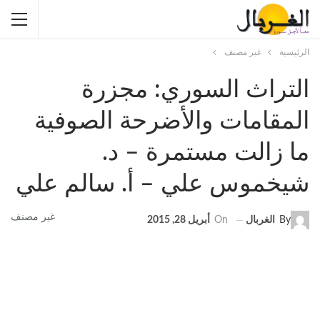
الرئيسية
غير مصنف
التراث السوري: مجزرة
المقامات والأضرحة الصوفية
ما زالت مستمرة – د.
شيخموس علي – أ. سالم علي
غير مصنف
By
الغربال
On
أبريل 28, 2015