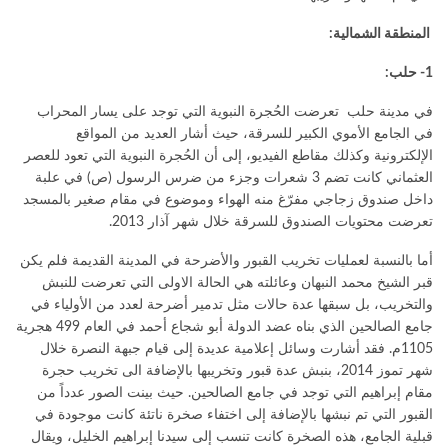
المنطقة الشمالية:
1- حلب:
في مدينة حلب تعرضت الحُجرة النبوية التي توجد على يسار المحراب
في الجامع الأموي الكبير للسرقة، حيث أشار العديد من المواقع
الإلكترونية وكذلك مقاطع الفيديو، إلى أن الحُجرة النبوية التي تعود للعصر
العثماني كانت تضم 3 شعرات وجزء من ضرس الرسول (ص) في علبة
داخل صندوق زجاجي مفرّغ منه الهواء وموضوع في مقام صغير بالمسجد
تعرضت محتويات الصندوق للسرقة خلال شهر آذار 2013.
أما بالنسبة لعمليات تخريب القبور والأضرحة في المدينة القديمة فلم يكن
قبر الشيخ محمد النبهان وعائلته هي الحالة الاولى التي تعرضت للنبش
والتخريب، بل سبقها عدة حالات مثل تدمير أضرحة لعدد من الأولياء في
جامع الصالحين الذي بناه عضد الدولة أبو شجاع أحمد في العام 499 هجرية
1105م. فقد أشارت وسائل إعلامية عديدة إلى قيام جبهة النصرة خلال
شهر تموز 2014، بنبش عدة قبور وتخريبها بالإضافة الى تخريب حجرة
مقام إبراهيم التي توجد في جامع الصالحين. حيث بينت الصور عدداً من
القبور التي تم نبشها بالإضافة إلى اختفاء صخرة ناتئة كانت موجودة في
قبلية الجامع، هذه الصخرة كانت تنسب إلى سيدنا إبراهيم الخليل، ويقال