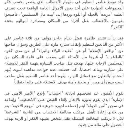
وقد توسع عناصر التنظيم في مفهوم الاحتطاب الذي يقتصر بحسب فكر
المجموعات الجهادية على أخذ بعض الأموال العامة الواقعة تحت تصرف
أنظمة “مرتدة” بالحيلة أو القوة وردها إلى “بيت مال المسلمين”، فأصبحوا
يقومون بالاحتطاب بقتل أفراد من السكان ومصادرة أموالهم بحجة
“الكفر”!
فقد بدأت تنتشر ظاهرة تتمثل بقيام حاجز مؤلف من ثلاثة عناصر على
الأكثر من التابعين للتنظيم بإيقاف سيارة مارة على الطريق وسؤال صاحبها
عن “نواقض الإسلام” أو عن “عقيدة الولاء والبراء” أو عن مدى كفره
“بالطاغوت” أو غيرها من الأسئلة التي يصعب على عامة السكان من
المسلمين الإجابة عليها، بهدف قتل صاحب السيارة بتهمة الكفر للاستيلاء
على سيارته وماله احتطاباً، كما حصلت عدة حوادث مداهمة لبيوت يُتهم
أصحابها بالتعاون مع فصائل الثوار، ليقوم أحد عناصر التنظيم بقتل صاحب
البيت بدون أي مبرر أو بحجة واهية بهدف الاستيلاء على ماله احتطاباً.
يقوم الأمنيون عند تسجيلهم لحادثة “احتطاب” بإبلاغ “الأمير الأمني في
الإمارة” الذي يقوم بدوره بالإيعاز بإلقاء القبض على “المُحتطِب” وإيداعه
في سجن “أمن الدولة” ليتم إخضاعه لدورة شرعية في “مهجع الأخوة”، يتم
من خلالها إعادة تأهيل مرتكب مخالفة الاحتطاب من الناحية “الشرعية”
لكي لا يرتكب المخالفة المتمثلة بقتل شخص بشبهة الكفر أو الردة بهدف
الحصول على ماله من جديد.