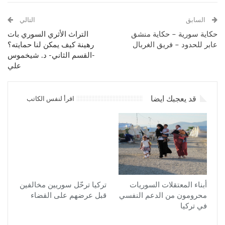
السابق
التالي
حكاية سورية – حكاية منشق
التراث الأثري السوري بات
عابر للحدود – فريق الغربال
رهينة كيف يمكن لنا حمايته؟
-القسم الثاني- د. شيخموس
علي
قد يعجبك ايضا
اقرأ لنفس الكاتب
أبناء المعتقلات السوريات
تركيا ترحّل سوريين مخالفين
محرومون من الدعم النفسي
قبل عرضهم على القضاء
في تركيا