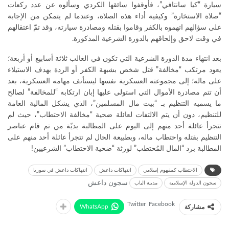
سيارة “كيا سانتافي”، فأوقفوا سائقها الكردي وسألوه عن عدد ركعات
“صلاة الاستخارة” وكيفية أداء هذه الصلاة، وعندما لم يتمكن من الإجابة
على سؤالهم اتهموه بالكفر وقاموا بقتله ومصادرة سيارته، وقد تمّ اعتقالهم
في وقت لاحق وإلحاقهم بالدورة الشرعية المذكورة.
بعد انتهاء مدة الدورة الشرعية التي تكون في الغالب ثلاثة أسابيع أو أربعة؛
يعود مرتكب “مخالفة” قتل شخص بشبهة الكفر أو الردة بهدف الاستيلاء
على ماله؛ إلى مجموعته العسكرية نفسها ليستأنف مهامه العسكرية، بعد
أن تتم مصادرة الأموال التي استولى عليها إبان ارتكابه “للمخالفة” لصالح
ما يسميه التنظيم بـ “بيت مال المسلمين”، الذي يشكل المالية العامة
للتنظيم، دون أن يتم الالتفات لعائلة ضحية “مخالفة الاحتطاب”، حيث لم
تتجرأ عائلة أحد منهم إلى اليوم على المطالبة بديّة من تم قام عناصر
التنظيم بقتله واحتطاب ماله، وبطبيعة الحال لم تتجرأ عائلة أحد منهم على
المطالبة برد “المال المُحتطب” لورثة “ضحية الاحتطاب” الشرعيين!
الاحتطاب كمفهوم إسلامي
انتهاكات داعش
انتهاكات داعش في سوريا
سجون داعش
سجون الدولة الإسلامية
مدينة الباب
Twitter
Facebook
WhatsApp
مشاركة