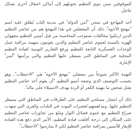
للموقوفين ممن ينوي التنظيم تحويلهم إلى أماكن اعتقال أخرى بشكل
عاجل.
أحد المهاجع في سجن “أمن الدولة” في مدينة الباب يُطلق عليه اسم
“مهجع الأخوة”، ذلك أن المعتقلين في هذا المهجع هم من عناصر التنظيم
الذين ارتكبوا مخالفات تستوجب المحاسبة من قبل أمنيي التنظيم مجهولي
الهوية بالنسبة لعموم عناصر التنظيم والذين يقومون بمهمة مراقبة عمل
الوحدات العسكرية التابعة للتنظيم ورفع التقارير اليومية لقيادة التنظيم
المحلية في المناطق التي يسيطر عليها التنظيم والتي يرأسها “أمير”
الإمارة.
التهمة الأكثر شيوعاً بين معتقلي “مهجع الأخوة” هي “الاحتطاب”، وهو
بحسب التوصيف الذي وضعه أمنيو التنظيم “أن يقوم أحد عناصر التنظيم
بقتل شخص ما بتهمة الكفر أو الردة بهدف الاستيلاء على ماله”.
ذلك أن انتشار مسلحي التنظيم على الطرقات في المناطق التي يسيطر
التنظيم عليها، ومداهمتهم لعشرات البيوت في البلدات والقرى التي شهدت
صراع التنظيم مع عموم فصائل الثوار وسّع من تجاوزات عناصر التنظيم
على السكان إلى درجة أقلقت قيادة التنظيم، الأمر الذي دفع هذه القيادة
للإيعاز للأمنيين بمراقبة عناصر التنظيم لكي لا يمارسوا “الاحتطاب”.