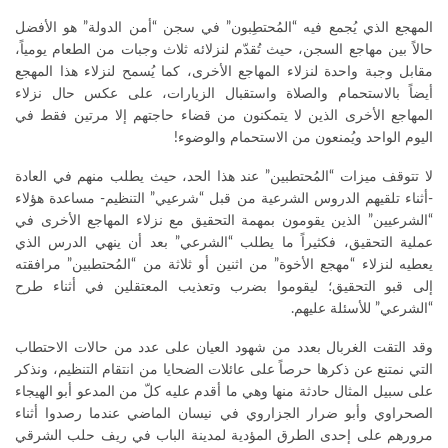
المهجع الذي يُجمع فيه “المُحتطِبون” في سجن “أمن الدولة” هو الأفضل
حالاً بين مهاجع السجن، حيث تُقدّم لنزلائه ثلاث وجبات من الطعام يومياً،
مقابل وجبة واحدة لنزلاء المهاجع الأخرى، كما يُسمح لنزلاء هذا المهجع
أيضاً بالاستحمام والصلاة واستقبال الزيارات، على عكس حال نزلاء
المهاجع الأخرى الذين لا يتمكنون من قضاء حاجتهم إلا مرتين فقط في
اليوم الواحد ويُمنعون من الاستحمام والوضوء!
لا تتوقف ميزات “المُحتطبين” عند هذا الحد، حيث يطلب منهم في العادة
-أثناء تلقيهم الدروس الشرعية من قبل “شرعيي” التنظيم- مساعدة هؤلاء
“الشرعيين” الذين يقومون بمهمة التحقيق مع نزلاء المهاجع الأخرى في
عملية التحقيق، فكثيراً ما يطلب “الشرعي” بعد أن ينهي الدرس الذي
يعطيه لنزلاء “مهجع الأخوة” من اثنين أو ثلاثة من “المُحتطبين” مرافقته
إلى قبو التحقيق؛ ليقوموا بضرب وتعذيب المعتقلين في أثناء طرح
“الشرعي” للأسئلة عليهم.
وقد التقت الغربال بعدد من شهود العيان على عدد من حالات الاحتطاب
التي نمتنع عن ذكرها حرصاً على عائلات الضحايا من انتقام التنظيم، ونذكر
على سبيل المثال حادثة منها وهي ما أقدم عليه كلّ من المدعو أبو الهيجاء
الصحراوي وأبو ضرار الجزاروي في نيسان الماضي عندما رصدوا أثناء
مرورهم على إحدى الطرق المؤدية لمدينة الباب في ريف حلب الشرقي