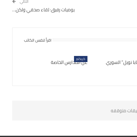
التالي
يوميات رفيق: لقاء صحفي ولكن…
اقرأ لنفس الكاتب
كريكتير
ابا نويل” السوري
عن المدارس الخاصة
ليقات متوقفه