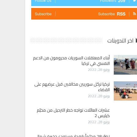
209
Follow Us
Followers
RSS
Subscribe
Subscribe
اخر التدوينات
أبناء المعتقلات السوريات محرومون من الدعم
النفسي في تركيا
يونيو 28, 2022
تركيا ترحّل سوريين مخالفين قبل عرضهم على
القضاء
يونيو 28, 2022
عشرات العائلات تواجه خطر الترحيل من مخيّم
كيليس 2
يونيو 28, 2022
تضرّر 28 مخيّماً بانفجار مستودع ذخيرة شمالي