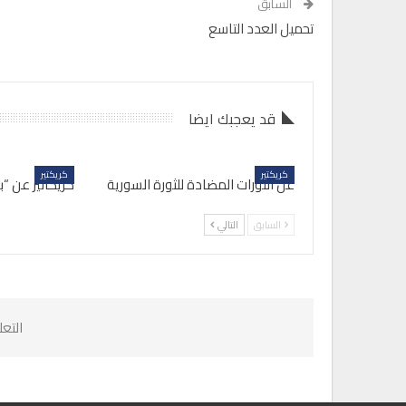
السابق
تحميل العدد التاسع
قد يعجبك ايضا
كريكتير
كريكتير
عن الثورات المضادة للثورة السورية
كريكاتير عن “ب
السابق
التالي
التع