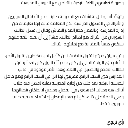
وضرورة تعليمهم اللغة التركية، بالتزامن مع الدروس المدرسية.
وتؤكّد أنه وخلال نقاشات مع المدرسة طالبنا بدمج الأطفال السوريين
والأتراك في الفصول الدراسية، لكن المعلمة قالت إنها تعليمات من
إدارة المدرسة، وبالفعل حضر المدير النقاش وقال إن فصل الطلاب
السوريين عن الأتراك هو لصالح الطلاب، مشيرً إلى أن تعلم اللغة عليهم
سيكون صعباً بالمقارنة مع زملائهم الأتراك.
وفي سياق حديثها تقول فاطمة، نحن كأهل نحن مضطرين لقبول الأمر،
لا أعلم حتى الوقت الحالي إن كان مجدياً أم لا وإن كان فعلاً يحقق
للطلاب التقدم والتحصيل في اللغة، وهذا الأمر موجود في غالب
المدارس حتى الصف الرابع. فقريبتي لها ابن في الصف الرابع وهو حامل
للجنسية التركية بعد طلب من إدارة المدرسة نقلته لفصل فيه طلاب
أتراك، هو وطالب آخر سوري في الفصل، وحيدين لا يحتكان بنظرائهما
وهي نادمة على ذلك، لكن لم يعد بالإمكان إعادته لصف فيه طلاب
سوريين فقط.
رأي تربوي