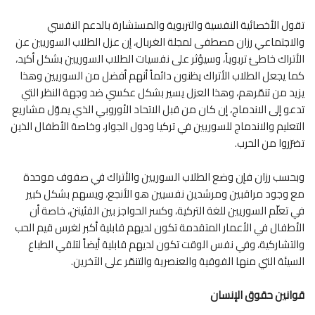
تقول الأخصائية النفسية والتربوية والمستشارة بالدعم النفسي
والاجتماعي رزان مصطفى لمجلة الغربال، إن عزل الطلاب السوريين عن
الأتراك خاطئ تربوياً، وسيؤثر على نفسيات الطلاب السوريين بشكل أكيد،
كما يجعل الطلاب الأتراك يظنون دائماً أنهم أفضل من السوريين وهذا
يزيد من تنمّرهم، وهذا العزل يسير بشكل عكسي ضد وجهة النظر التي
تدعو إلى الاندماج، إن كان من قبل الاتحاد الأوروبي الذي يموّل مشاريع
التعليم والاندماج للسوريين في تركيا ودول الجوار، وخاصة الأطفال الذين
تضرّروا من الحرب.
وبحسب رزان فإن وضع الطلاب السوريين والأتراك في صفوف موحدة
مع وجود مراقبين ومرشدين نفسيين هو الأنجع، ويسهم بشكل كبير
في تعلّم السوريين للغة التركية، وكسر الحواجز بين الفئيتن، خاصة أن
الأطفال في الأعمار المتقدمة تكون لديهم قابلية أكبر لغرس قيم الحب
والتشاركية، وفي نفس الوقت تكون لديهم قابلية أيضاً لتلقي الطباع
السيئة التي منها الفوقية والعنصرية والتنمّر على الآخرين.
قوانين حقوق الإنسان