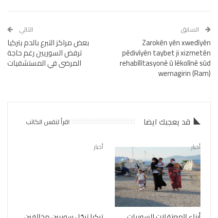
السابق
التالي
Zarokên yên xwedîyên
بعض مراكز التبرع بالدم بتركيا
pêdivîyên taybet ji xizmetên
ترفض السوريين رغم حاجة
rehabîlîtasyonê û lêkolînê sûd
المرضى في المستشفيات
wernagirin (Ram)
قد يعجبك ايضا
اقرأ لنفس الكاتب
أخبار
أخبار
أبناء المعتقلات السوريات
تركيا ترحّل سوريين مخالفين