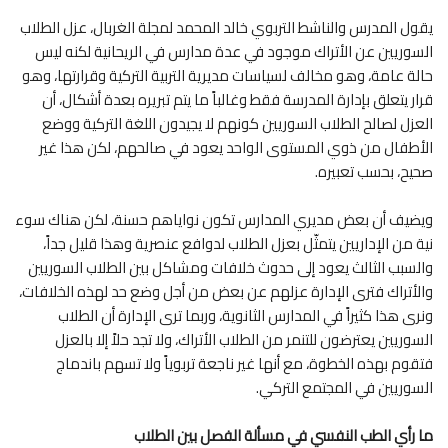
يقول المدرس والناشط التربوي خالد المحمد لمجلة الغربال، عزل الطلاب
السوريين عن الأتراك موجود في عدة مدارس في الريحانية لكنه ليس
حالة عامة، وهو مخالف لسياسات مديرية التربية التركية وقرارتها، وهو
قرار يتعلق بإدارة المدرسة فقط وغالباً ما يتم تبريره بعدة أشكال، أن
العزل لصالح الطلاب السوريين كونهم لا يجيدون اللغة التركية ووضع
الأطفال من ذوي المستوى الواحد يعود في صالحهم، لكن هذا غير
صحيح، بحسب تعبيره.
ويضيف أن بعض مديري المدارس تكون نواياهم حسنة، لكن هناك سوء
نية من الإداريين يتمثّل بعزل الطلاب لدوافع عنصرية وهذا قليل جداً،
والسبب الثالث يعود إلى حدوث خلافات ومشاكل بين الطلاب السوريين
والأتراك فترى الإدارة عزلهم عن بعض من أجل وضع حد لهذه الخلافات،
ونرى هذا كثيراً في المدارس الثانوية، وربما ترى الإدارة أن الطلاب
السوريين يعترضون للتنمر من الطلاب الأتراك، ولا تجد حلاً إلا بالعزل
فتقوم بهذه الخطوة، مع أنها غير ناجعة تربوياً ولا تسهم باندماج
السوريين في المجتمع التركي.
ما رأي الطب النفسي في مسألة الفصل بين الطلاب