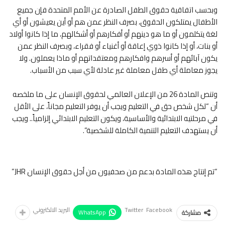
وبحسب اتفاقية حقوق الطفل الصادرة عن الأمم المتحدة فإن جميع
الأطفال يمتلكون الحقوق، بصرف النظر عمن هم أو أين يعيشون أو أي
لغة يتكلمون أو ما هو دينهم أو أفكارهم أو أشكالهم، ما إذا كانوا أولاد
أو بنات، أو إذا كانوا ذوي إعاقة أو أغنياء أو فقراء، وبصرف النظر عمن
يكون آبائهم أو أسرهم وافكارهم ومعتقداتهم أو ماذا يعملون. ولا
يجوز معاملة أي طفل معاملة غير عادلة لأي سبب من الأسباب.
وتنص المادة 26 من الإعلان العالمي لحقوق الإنسان على ما ملخصه
أن “لكل شخص حق في التعليم ويجب أن يوفر التعليم مجاناً، على الأقل
في مرحلتيه الابتدائية والأساسية، ويكون التعليم الابتدائي إلزامياً.. ويجب
أن يستهدف التعليم التنمية الكاملة للشخصية”.
“تم إنتاج هذه المادة بدعم من صحفيون من أجل حقوق الإنسان JHR”
Facebook
Twitter
البريد الالكتروني
WhatsApp
مشاركة