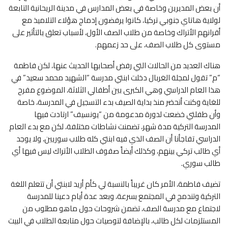
أن بعض المديرين وخاصة في بعض المدارس في مدينة الريحانية التابعة
لولاية هاتاي جنوبي تركيا، كانوا يرفضون إدماج هؤلاء التلاميذ مع
أقرانهم الأتراك وخاصة من طلاب الصف الأول، لأسباب تعلق بالتأثير على
مستوى كل طلاب الصف، على حد زعمهم.
هناك العديد من الحالات التي رفض أصحابها الحديث عنها، لكن فاطمة
“م” تقول لمجلة الغربال دخلت ابنتي مدرسة “الشهيد محمد سعيد” في
هذا العام الدراسي وهي الكبرى بين أطفالي الثلاثة، الموضوع مفرح
للغاية وكنت أتحضر منذ بداية الصيف بدء التسجيل في المدرسة، خاصة
وأن طفلتي خضعت لدورة مدعومة من “يونسيف” ارتادت فيها
المدرسة التركية مدة شهر، تضمنت نشاطات مختلفة، لكن مع بدء العام
الدراسي تفاجأنا أن الصف الذي فيه ابنتي كله طلاب سوريين، ولا يوجد
أي طالب تركي بينهم، وكذلك أيضاً صفوف الطلاب الأتراك ليس فيها أي
طالب سوري.
تضيف فاطمة، الأمر كان غريباً بالنسبة لي كأم أريد لابنتي أن تتعلم اللغة
التركية وتندمج في المجتمع بسرعة، وبعد عدة أيام دعينا للمدرسة
لاجتماع مع مدرسة الصف، تضمن شروحات حول ماهو مطلوب من
المستلزمات لكل طالب، بالإضافة لتوصيات حول متابعة الطلاب في البيت