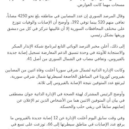
مسحات مهما كانت العوارض.
وقال المرصد السوري إن عدد المصابين في مناطقه بلغ نحو 4250 مصاباً،
تعافى منهم 520 بينما توفي 392، وأوضح أن الإصابات والوفيات تتوزع
على مختلف المحافظات السورية إلا أن غالبيتها تتركز في كل من دمشق
وريفها بشكل رئيسي.
إلى ذلك، أعلن مخبر الترصد الوبائي التابع لبرنامج شبكة الإنذار المبكر
والاستجابة للأوبئة في وحدة تنسيق الدعم المعارضة تسجيل إصابة جديدة
بالفيروس، وتعافي مصاب في الشمال السوري من أصل 41.
وكانت الإدارة الذاتية لشمال شرقي سوريا أعلنت وفاة اثنين من المصابين
بفيروس كورونا في المناطق الخاضعة لسيطرتها شمال شرقي سورية،
ليرتفع عدد المتوفين نتيجة الإصابة بالفيروس إلى ثلاثة.
وأوضح الرئيس المشترك لهيئة الصحة في الإدارة الذاتية جوان مصطفى
في بيان أن المتوفين الاثنين هما من الأشخاص الذين تم الإعلان عن
إصابتهم سابقاً في ريفي حلب والحسكة.
وفي وقت سابق اليوم أعلنت الإدارة عن 12 إصابة جديدة بالفيروس ما
يرفع عدد الإصابات في مناطق سيطرتها إلى 66، توزعت على تسع في