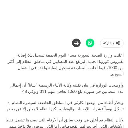
مشاركة
أعلنت وزارة الصحة السورية مساء اليوم الجمعة تسجيل 61 إصابة
بفيروس كورونا الجديد، ليرتفع عدد المصابين في مناطق النظام إلى أكثر
من 1000، فيما أعلنت المعارضة تسجيل إصابة واحدة في الشمال
السوري.
وأوضحت الوزارة في بيان نقلته وكالة الأنباء الرسمية “سانا” أن إجمالي
عدد المصابين في سورية بلغ 1060 تعافى منهم 311 وتوفي 48.
ويحذّر أطباء من الوضع الكارثي في المناطق الخاضعة لسيطرة النظام إذ
تسجّل يومياً عشرات الإصابات والوفيات، لكن النظام لا يعلن إلا عن بعضها.
وكان النظام قد أعلن في وقت سابق أن الأرقام التي يصدرها تشمل فقط
الأشخاص الذين أجريت لهم الفحوصات، أما الذين يتوفون فلا تؤخذ منهم