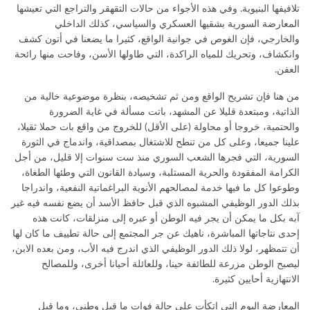
تلافيفها البنيوية. وفي هذه الأجواء من حالات التقهقر والتراجع التي تعيشها
المعارضة السورية بشقيها العسكري والسياسي، كذلك الداخلي
والخارجي، فإن الغوص في جوانية الواقع، كثيرا ما يضعنا في أتون كشف
وانكشاف، وتحريك للمياه الراكدة، التي طاولها الأسن، وفاحت منها رائحة
العفن.
من هنا فإن تشريح الواقع ومن ثم تشخيصه، بنظرة موضوعية خالية من
الذاتية، ومبتعدة قليلا عن المشهد، باتت مسألة في غاية الضرورة
والحتمية، خروجا أو محاولة (على الأقل) للخروج من واقع بات حملا ثقيلا،
علينا جميعا، وعلى كل من تنطح للاشتغال بمصداقية، واندماج في الثورة
السورية، التي فجرها الشعب السوري منذ ست سنوات إلا قليل، من أجل
الكرامة المفقودة والحرية المستلبة، وسيادة القانون التي وطئها الطغاة،
وطوعوا كل ما فيها خدمة لمصالحهم الأنوية البراغماتية النفعية، واندراجا
بذلك الدور الوظيفي المشبوه الذي قبل حافظ الأسد أن يضع نفسه فيه غير
آبه بكل ما يمكن أن يجر فيه الوطن أو عبره إلى منزلقات، كانت هذه
إحدى نتاجاتها المباشرة، ناهيك عن جر المجتمع إلى حالة تطييف ما كان لها
أن تتمظهر، لولا ذلك الدور الوظيفي الذي اندرج فيه الأب، ومن بعده الابن،
ليصبح الوطن مزرعة للطائفة حينا، وللعائلة أحيانا أخرى، وللمصالح
الانتهازية أحايين كثيرة.
المعارضة اليوم التي اتكأت على حالة فوات ما قبل وطني، وما قبل