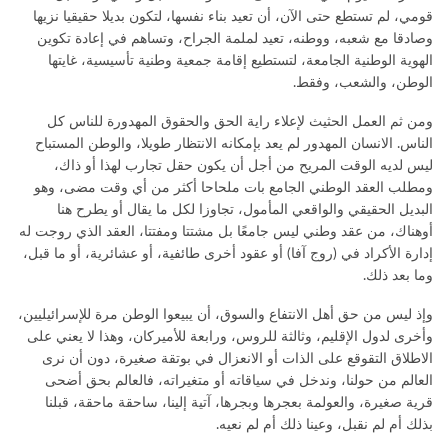
قومي، لم تستطع حتى الآن، أن تعيد بناء نفسها، لتكون بديلا حقيقيا نزيها
وصادقا مع شعبه، ووطنه، تعيد لملمة الجراح، وتساهم في إعادة تكوين
الهوية الوطنية الجامعة، لتستطيع إقامة جمعية وطنية تأسيسية، غايتها
الوطن، والشعب، وفقط.
ومن ثم العمل الحثيث لإعلاء راية الحق والحقوق المهدورة للناس كل
الناس. الانسان المهدور لم يعد بإمكانه الانتظار طويلا، والوطن المستباح
ليس لديه الوقت المريح من أجل أن يكون حقل تجارب لهذا أو ذاك،
ومطلب العقد الوطني الجامع بات ملحاحا أكثر من أي وقت مضى، وهو
البديل الحقيقي والواقعي المأمول، تجاوزا لكل ما يقال أو يطرح هنا
أوهناك، من عقد وطني ليس جامعًا بل مشتتا ومفتتا، العقد الذي روجت له
إدارة الأكراد في (روج آفا) أو عقود أخرى طائفية، أو عشائرية، أو ما قبل،
وما بعد ذلك.
وإذ ليس من حق أهل الانتفاع والسوق، أن يبيعوا الوطن مرة للإسرائيليين،
وأخرى لدول الإقليم، وثالثة للروس، ورابعة للأميركان، وهذا لا يعني على
الاطلاق التقوقع على الذات أو الانعزال في بوتقة صغيرة، دون أن نرى
العالم من حولنا، وندخل في سياقاته أو متغيراته، فالعالم بحق أضحى
قرية صغيرة، والعولمة بعجرها وبجرها، آتية إلينا، ساحقة ماحقة، قبلنا
بذلك أم لم نقبل، وعينا ذلك أم لم نعيه.