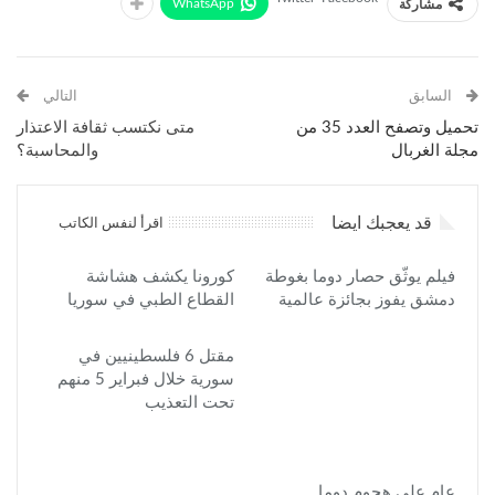
WhatsApp
مشاركة
السابق
التالي
تحميل وتصفح العدد 35 من
متى نكتسب ثقافة الاعتذار
مجلة الغربال
والمحاسبة؟
قد يعجبك ايضا
اقرأ لنفس الكاتب
فيلم يوثّق حصار دوما بغوطة
كورونا يكشف هشاشة
دمشق يفوز بجائزة عالمية
القطاع الطبي في سوريا
مقتل 6 فلسطينيين في
سورية خلال فبراير 5 منهم
تحت التعذيب
عام على هجوم دوما