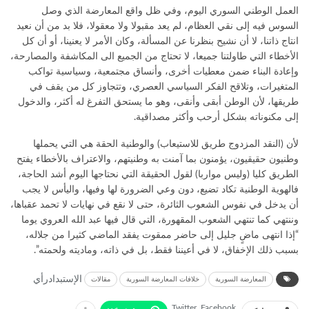
العمل الوطني السوري اليوم، وفي ظل واقع المعارضة الذي وصل
السوس فيه إلى نقي العظام، لم يعد مقبولا ولا معقولا، فلا بد من أن نعيد
انتاج ذاتنا، لا أن نشيح بنظرنا عن المسألة، وكان الأمر لا يعنينا، أو أن كل
الأخطاء التي طاولتنا جميعا، لا تحتاج من الجميع الى المكاشفة والمصارحة،
وإعادة البناء ضمن معطيات أخرى، وأنساق مجتمعية، وسياسية تواكب
المتغيرات، وتلاقح الفكر السياسي العصري، وتتجاوز كل من يقف في
طريقها، لأن الوطن أبقى وأنقى، وهو ما يستحق التفرغ له أكثر، والدخول
إلى مكنوناته بشكل أرحب وأكثر مصداقية.
لأن (النقد المزدوج طريق للاستيعاب) والوطنية الحقة هي التي يحملها
وطنيون حقيقيون، يؤمنون بما آمنت به وطنيتهم، والاعتراف بالأخطاء يفتح
الطريق كليا (وليس مواربا) لقول الحقيقة التي نحتاجها اليوم أشد الحاجة،
فالهوية الوطنية تكاد تضيع، دون وعي الضرورة لها وفيها، واليأس لا يجب
أن يدخل في نفوس الشعوب الثائرة، حتى لا نقع في نهايات لا تحمد عقباها،
وننتهي كما تنتهي الشعوب المقهورة، التي قال فيها عبد الله العروي يوما
“إذا انتهى ماضٍ جليل إلى حاضر ممقوت يفقد الماضي كثيرا من جلاله،
بسبب ذلك الإخفاق، لا في أعيننا فقط، بل في ذاته، وماديته ولحمته”.
الإستبداد
رأي
المعارضة السورية
خلافات المعارضة السورية
مقالات
Twitter
Facebook