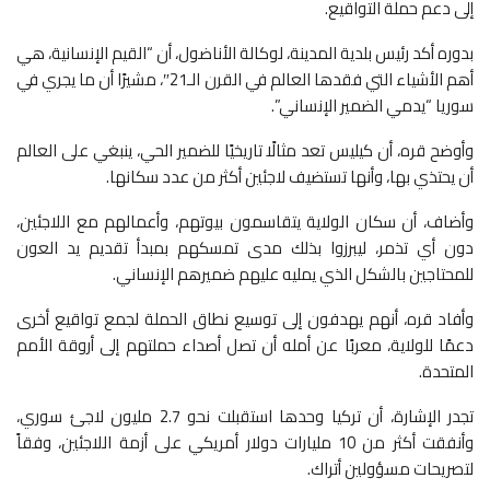
إلى دعم حملة التواقيع.
بدوره أكد رئيس بلدية المدينة، لوكالة الأناضول، أن “القيم الإنسانية، هي
أهم الأشياء التي فقدها العالم في القرن الـ21″، مشيرًا أن ما يجري في
سوريا “يدمي الضمير الإنساني”.
وأوضح قره، أن كيليس تعد مثالًا تاريخيًا للضمير الحي، ينبغي على العالم
أن يحتذي بها، وأنها تستضيف لاجئين أكثر من عدد سكانها.
وأضاف، أن سكان الولاية يتقاسمون بيوتهم، وأعمالهم مع اللاجئين،
دون أي تذمر، ليبرزوا بذلك مدى تمسكهم بمبدأ تقديم يد العون
للمحتاجين بالشكل الذي يمليه عليهم ضميرهم الإنساني.
وأفاد قره، أنهم يهدفون إلى توسيع نطاق الحملة لجمع تواقيع أخرى
دعمًا للولاية، معربًا عن أمله أن تصل أصداء حملتهم إلى أروقة الأمم
المتحدة.
تجدر الإشارة، أن تركيا وحدها استقبلت نحو 2.7 مليون لاجئ سوري،
وأنفقت أكثر من 10 مليارات دولار أمريكي على أزمة اللاجئين، وفقاً
لتصريحات مسؤولين أتراك.