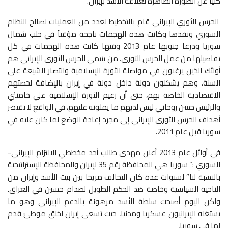
كلياً عن الصورة الظاهرة لعلاقة الأسد بإيران.
الحرس الثوري الإيراني قام بالتخطيط لعدد من العمليات لصالح النظام
السوري ونفذها وكانت هذه الهجمات ناجحة مؤقتاً في حلب شمال
سوريا ودرعا جنوبها عام 2013 وقتها كانت هذه الهجمات في كل
تفاصيلها من عمل الحرس الثوري، من ينتمي للحرس الثوري الإيراني هم
أولئك الذين يرغبون في مواصلة الثورة الإسلامية وانتصار الشيعة على
السنة، وهم يشكلون دولة داخل دولة في إيران بالإضافة لحصتهم
الاقتصادية الخاصة بهم، حتى أن زعيم الثورة الإسلامية علي خامنئي
والرئيس حسن روحاني ليس لديهم ما يملونه عليهم، في الواقع لا تقتصر
أهداف الحرس الثوري الإيراني إلى مجرد إعادة الوضع لما كان عليه في
سوريا قبل عام 2011.
في أوائل عام 2013 أعلن مهدي طالب أحد مخططي الالتزام الإيراني-
السوري :” سوريا هي المحافظة رقم 35 لإيران والمحافظة الإستراتيجية
بالنسبة لنا” لسنوات عدة كان التحالف مريحا بين بيت الأسد وإيران من
الناحية السياسية وخاصة ضد الحكم الطويل لصدام حسين في العراق.
ولكن اليوم أصبحت سلطة الأسد مرهونة بالدعم الإيراني وهو ما
يستغله الإيرانيون عسكريا ومدنيا، حيث تسعى إيران لخلق موطئ قدم
لها في سوريا،