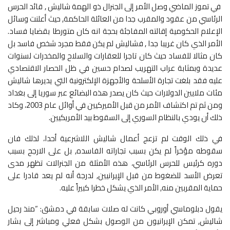
في تموز الماضي وصل الأمر إلى الجنرال ذو الهمة شاليش , قائد الحرس
الرئاسي من عقود والمقرب جدا من العائلة الحاكمة, حيث أعلنت وسائل
الإعلام الحكومية إقالته المفاجئة بحجة انه كان متورطا بقضايا فساد.
الأمر الذي كان غريبا جدا , فشاليش لم يكن فقط مجرد شخص فاسد بل
كان مثالا للفساد حيث كان تاجرا للعقارات والسلاح والمخدرات لسنوات
عديدة وبمثابة عراب التهريب لصدام حسين في ظل الحصار الاقتصادي
عليه فقد بلغت تجارة الأسلحة والأجهزة الإلكترونية التي يديرها شاليش
مئات ملايين الدولارات حيث كان يصدر هذه البضائع عبر سوريا إلى بغداد
ومن ثم تم اكتشاف الأمر من قبل الأميركيين في أوائل عام 2003، وكاد
ذلك أن يودي بالنظام السوري إلى السقوط بيد الأمريكيين.
في ذلك الوقت لم تزعج أعمال شاليش اللاشرعية أحدا، لذلك فان
سقوطه مؤخراً لم يكن بسبب تجاراته الفاسده, بل على الارجح بسبب
دوره كرئيس للحرس الرئاسي، هذه الأمثلة من الجنرالات تظهر مدى
تعرض الأسد للضغوط من قبل الإيرانيين, لدرجة أنه لم يعد قادرا على
حماية المقربين منه, الأمر الذي يشكل خطرا كبيراً عليه.
يقول دبلوماسي أوروبي كانت له صلات سابقة في دمشق: “منذ رحيل
شاليش, تمكن الإيرانيون من الوصول بشكل فعلي ومباشر إلى بشار