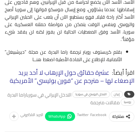
الأسد، الأسد الآن يخضع لحراسة من قبل الإيرانيين، وهم قادرون على
إسقاطها عندما يشاؤون، ومع إرسال موسكو قواتها إلى سوريا أصبح
الأسد أكثر راحة قليلا, فهو يستطيع الآن أن يلعب على الحبلين الإيراني
والروسي وبنفس الوقت يتمكن من مواصلة حملته العسكرية على
سوريا، الأسد وفق المعطيات الحالية لن يفوز لكنه لن يفقد شيء
مؤقتاً”.
بقلم كريستوف رويتر ترجمة راما البدرة عن مجلة “ديرشبيغل”
الألمانية، للإطلاع على المادة الأصلية اضغط هنــا
اقرأ أيضاً:
عشرة حقائق حول الإرهاب لا أحد يريد
الإصغاء لها – مترجم عن “فورن بوليسي” الأمريكية
التدخل الإيراني في سوريا
راما البدرة
إيران
التدخل الروسي في سوريا
مقالات مترجمة
روسيا
Facebook
Twitter
البريد الالكتروني
WhatsApp
مشاركة