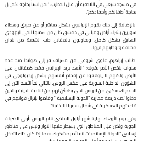
في مسجد شيعي في اللاذقية أن قال الخطيب: “نحن لسنا بحاجة لكم, بل
بحاجة أطفالكم وأحفادكم”.
بالإضافة إلى ذلك يقوم الإيرانيون بشكل مباشر أو عن طريق وسطاء
سوريين بشراء أراض ومباني في دمشق كان من ضمنها الحي اليهودي
السابق بشكل كامل, ويحاولون بالمقابل جلب الشيعة من بلدان
مختلفة وتوطينهم فيها.
طالب إبراهيم, علوي شيوعي من مصياف فر إلى هولندا منذ عدة
سنوات يلخص الأمر بقوله: “الأسد يريد الإيرانيين فقط كمقاتلين على
الأرض ولكنهم لا يتوقفوا عن إقحام أنفسهم بشكل إيديولوجي في
الشؤون الداخلية السورية على عكس الروس، بالتالي لجأ الأسد الآن إلى
الدعم العسكري من الروس الذي يطمئن لهم من الناحية الدينية والذين
دخلوا تحت ذريعة محاربة “الدولة الإسلامية ” وقاموا بإنزال قواتهم في
قاعدتهم العسكرية في شمال سوريا اللاذقية”.
وفي يوم الأربعاء نهاية شهر أيلول الماضي قام الروس بأولى الضربات
الجوية ولكن على المناطق التي يسيطر عليها الثوار وليس على مناطق
إرهابيي “الدولة الإسلامية”، انه لأمر مشكوك به ما إذا كان ذلك التدخل