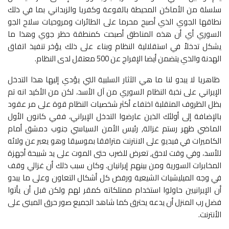
سلسلة من الأماكن المحيطة بالفوعة وكفريا والزبداني بما في ذلك
نطاقها الجوي الذي أصبح محرما على الطائرات ومروحيات سلاح الجو
السوري أي أن هذه المناطق أصبحت كمنطقة حظر جوي وهذا ما
يشكل تدخلاً في استقلالية النظام وبناء على ذلك يؤخر تنفيذ اتفاق
الهدنة والذي يتضمن أيضا الإفراج عن 500 معتقل لدى النظام.
ظاهريا لا يبدو لنا ما هي الآثار السلبية التي يؤدي إليها هذا التدخل
الإيراني على نخبة النظام السوري من آل الأسد، لكن من الأكيد انه تم
بظل الظروف المتقلبة اختفاء أكثر شخصيات النظام قوة على مر عقود
بالإضافة إلى أولئك الذين عارضوا التدخل الإيراني، ففي كانون الأول
الماضي ظهر رستم غزالة, رئيس الأمن السياسي جنوب دمشق أمام
الكاميرات في فيديو على الانترنت مترافقا بموسيقا وهو يعبر عن ولائه
للأسد، وفي وقت لاحق, تعرض للضرب حتى الموت على يد شبيحة أجهزة
المخابرات السورية ومن بينهم إيرانيان. وكان سبب ذلك أن غزالي وقف
في وجه الميليشيات الشيعية ورفض كل أشكال التعاون وعلى ما يبدو
أن الإيرانيين حاولوا استخدام ممتلكاته كمقر لهم ولكن قبل أن يأتوا
فضل رب المنزل أن يدعه يحترق كما شاهد الجميع صور حرق المبنى على
الأنترنت.