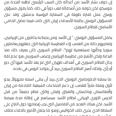
إن خوف بشار الأسد من أعدائه كان السبب الرئيسي لطلبه النجدة من
موسكو، لكن خوفه من أصدقائه لعب دوراً في ذلك كما يقول مسؤول
روسي عمل لفترة طويلة في السفارة الروسية بدمشق، وقد عنى
المسؤول الروسي بكلمة الأصدقاء إيران التي كانت فيما مضى الحامي
الأساسي للنظام السوري.
يكمل المسؤول الروسي: ” إن الأسد ومن يحيط به يخافون من الإيرانيين،
وتعتريهم حالة من الغصب إزاء الغطرسة الإيرانية التي جعلتهم يعاملون
سوريا وكأنها مستعمرة لهم!”، النظام السوري كان يعرف ذلك منذ
البداية ولكن الأهم من غطرسة الإيرانيين وغضب السوريين هو عدم ثقة
رجال النظام السوري في أهداف طهران التي لم يعد للأسد فيها أي دور
أو رأي، ولذلك أصبح النظام السوري يريد أن يتواجد الروس في بلاده.
ما يصفه الدبلوماسي الروسي، الذي يريد أن يبقى اسمه مجهولاً, يبدو
لأول وهلة مثيراً للغضب، إن دعم الجماعات الشيعية القادمة من إيران
وأفغانستان وباكستان والعراق ولبنان والتي تنظم جميعاً من قبل
الحرس الثوري الإيراني لنظام الأسد سيساهم في إطالة مدة هيمنة
الأسد، لكن هناك العديد من التفاصيل التي يجب إيضاحها حول النزاع على
السلطة الذي يجري خلف الكواليس وهو ما يجعل الأمور بالخفاء تختلف