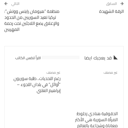
السابق
التالي
الرقة الشهيدة
منظمة “هيومان رايتس ووتش”:
تركيا تعيد السوريين من الحدود
والإغلاق يضع اللاجئين تحت رحمة
المهربين
قد يعجبك ايضا
اقرأ لنفس الكاتب
غير مصنف
غير مصنف
رغم التحديات.. طلبة سوريون
“أوائل” في بلدان اللجوء –
إبراهيم العلبي
الحقوقية هنادي زحلوط:
المرأة السورية هي الأكثر
معاناة وشجاعة بالعالم