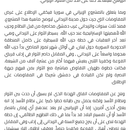
الروسي سيساعد حقاً على الحد من النفوذ الإيراني.
وبما يتعلق بالمشروع الإيراني في سوريا فيكفي الإطلاع على غرض
المفاوضات التي جرت حول مدينة الزبداني ليوضح ماهية هذا المشروع،
فمنذ ثلاث سنوات والزبداني غرب دمشق محاصرة من قبل النظام وحزب
الله لأهميتها الإستراتيجية عند حزب الله، يسيطر الثوار على الزبداني وهي
تعد آخر العقبات في خطة حزب الله للسيطرة على كامل المنطقة
الحدودية السورية حول لبنان، في أوائل شهر تموز الماضي بدأ حزب الله
هجوما واسعاً على الزبداني , وفي المقابل حاصر الثوار في إدلب قريتي
الفوعة وكفريا اللتين يعيش فيهما أكثر من عشرة آلاف من الشيعة،
فكانت خطوة طهران التفاوض مباشرة مع الثوار بمن فيهم جبهة
النصرة ولم تكن القيادة في دمشق شريكا في المفاوضات على
الإطلاق.
ونتج عن المفاوضات اتفاق الهدنة الذي لم يسبق أن حدث بين الثوار
ونظام الأسد ولكنه يحمل بين طياته خطرا كبيرا على نظام الأسد إذ انه
يعني أحدى أمرين: إما أن الإيرانيين لم يعد عندهم أي إيمان بانتصار
الأسد أو أن تقسيم البلاد قد بدأ بما في ذلك التطهير الطائفي، إن خطة
الهدنة تنص على أن ينزح جميع السنة في الزبداني إلى إدلب وفي المقابل
يتم توطين أهالي الفوعة وكفريا جنوباً. ووقف إطلاق النار سيشمل