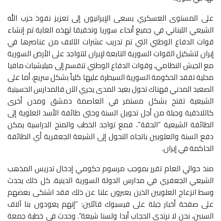
على المستوى العسكري يسعى الإيرانيون إلى تعزيز نفوذ حزب الله
الشيعي اللبناني في جميع أنحاء سوريا وتحقيقا لهذه الغاية تم إنشاء
قوات الدفاع الوطني التي تم تدريب عشرات الآلاف من عناصرها في
إيران لتشكيل القوات السورية التابعة لإيران لتتواجد على الأرض السورية
مع الجيش النظامي، وقوات الدفاع الوطني تنقسم إلى ميليشيات مافيا
محلية تفقد الحكومة السورية السيطرة عليها كلياً بشكل سريع، أما على
الصعيد المدني فهناك تحول بعيد المدى يجري الآن فالمدارس الحسينية
الشيعية تفتح بشكل مستمر في العاصمة دمشق ومدن أخرى
كاللاذقية وجبلة من أجل تحويل السنة وحتى طائفة الأسد العلوية إلى
الطائفة الشيعية “الحقة”، فمع تواجد الخطب والمنح الدراسية يمكن
دفع السنة والعلويين باتجاه التحول إلى الشيعة الجعفرية أي الطائفة
الحاكمة في إيران.
منذ حوالي العام تقرر بموجب مرسوم حكومي إدخال تدريس المذهب
الشيعي الجعفري في مدارس الدولة السورية الدينية، كل ذلك يحدث
وسط انزعاج العلويين الذين يعبرون علنا عن ذلك فقد اشتكى بعضهم
على صفحة أخبار جبلة على فيسبوك قائلين: “إنهم يعودون بنا آلاف
السنين، نحن لا نرتدي الحجاب أبدا ولسنا شيعة”. وحدث في خطبة جمعة