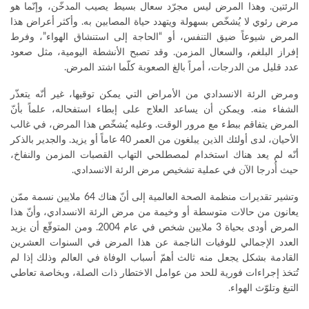
الرئتين. وهذا المرض ليس مجرّد سعال بسيط يصيب المدخّن، وإنّما هو
مرض رئوي لا يُشخّص بسهولة ويتهدد حياة المصابين به. وأكثر أعراض هذا
المرض شيوعاً ضيق التنفس، أو “الحاجة إلى استنشاق الهواء”، وفرط
إفراز البلغم، والسعال المزمن. وقد تصبح الأنشطة اليومية، مثل صعود
عدد قليل من الدرجات، أمراً بالغ الصعوبة كلّما اشتد المرض.
ومرض الرئة الانسدادي من الأمراض التي يمكن توقيها، غير أنّه يتعذّر
الشفاء منه. ويمكن أن يساعد العلاج على إبطاء استفحاله، علماً بأنّ
المرض يتفاقم ببطء مع مرور الوقت. وعليه يُشخّص هذا المرض، في غالب
الأحيان، لدى أولئك الذين يبلغون من العمر 40 عاماً أو يزيد. والجدير بالذكر
أنّه لم يعد هناك استخدام لمصطلحي التهاب القصبات المزمن والنفاخ،
حيث أُدرجا الآن في عملية تشخيص مرض الرئة الانسدادي.
وتشير تقديرات منظمة الصحة العالمية إلى أنّ هناك 64 ملايين نسمة ممّن
يعانون من حالات متوسطة أو وخيمة من مرض الرئة الانسدادي، وأنّ هذا
المرض أودى بحياة 3 ملايين شخص في عام 2004. ومن المتوقّع أن يزيد
العدد الإجمالي للوفيات الناجمة عن هذا المرض في السنوات العشرين
القادمة بشكل يجعل منه ثالث أهمّ أسباب الوفاة في العالم وذلك إذا لم
تُتخذ إجراءات فورية للحد من عوامل الاختطار ذات الصلة، وبخاصة تعاطي
التبغ وتلوّث الهواء.