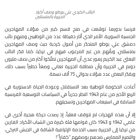
النائب الكردي علي بوظو وصف أكراد
الجزيرة بالمتسللين
فرنسا بدورها توسّعت في منح قسم كبير من هؤلاء المهاجرين
الجنسية السورية، الأمر الذي أثار حفيظة عدد من الوطنيين ومنهم نائب
دمشق علي بوظو المتحدّر من أصول كردية حيث وصف المهاجرين
بمتسللين، وبأنهم من غير المرغوب فيهم في تركيا، كما قدّر النائب
البعثي عبد الكريم زهور عدي أن المهاجرين تملّكوا أكثر من نصف مليون
دونم في الجزيرة وأن منطقة الجزيرة تعاني وضعاً خطيراً بسبب ذلك،
ويقدّر البعض عدد هؤلاء بحوالي 75 ألف نسمة.
أعادت الحكومة الوطنية بعد الاستقلال وعودة الحياة الدستورية في
الربع الأخير من عام 1943 النظر جذرياً في السياسات التوسعية الفرنسية
السابقة في استيعاب المهاجرين وتسجيلهم.
إلا أن هذه الهجرات لم تتوقف فعلياً، إذ رصدت حركة هجرة أخرى في
عامي 1942 و 1943 كان قوامها فئة كبيرة من الشباب الأكراد الفارين
من تركيا إلى الجزيرة بسبب الخدمة الإلزامية الشاقة في الجيش التركي،
والتمييز الممارس ضدهم بوصفهم “كفاراً”!