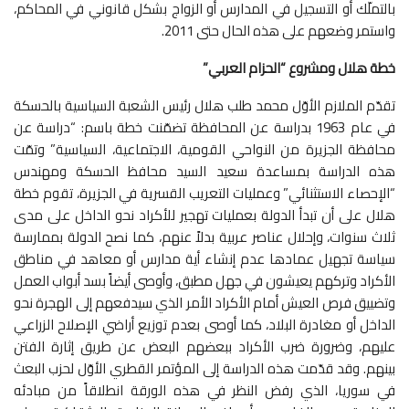
بالتملّك أو التسجيل في المدارس أو الزواج بشكل قانوني في المحاكم،
واستمر وضعهم على هذه الحال حتى 2011.
خطة هلال ومشروع “الحزام العربي”
تقدّم الملازم الأوّل محمد طلب هلال رئيس الشعبة السياسية بالحسكة
في عام 1963 بدراسة عن المحافظة تضمّنت خطة باسم: “دراسة عن
محافظة الجزيرة من النواحي القومية، الاجتماعية، السياسية” وتمّت
هذه الدراسة بمساعدة سعيد السيد محافظ الحسكة ومهندس
“الإحصاء الاستثنائي” وعمليات التعريب القسرية في الجزيرة، تقوم خطة
هلال على أن تبدأ الدولة بعمليات تهجير للأكراد نحو الداخل على مدى
ثلاث سنوات، وإحلال عناصر عربية بدلاً عنهم، كما نصح الدولة بممارسة
سياسة تجهيل عمادها عدم إنشاء أية مدارس أو معاهد في مناطق
الأكراد وتركهم يعيشون في جهل مطبق، وأوصى أيضاً بسد أبواب العمل
وتضييق فرص العيش أمام الأكراد الأمر الذي سيدفعهم إلى الهجرة نحو
الداخل أو مغادرة البلاد، كما أوصى بعدم توزيع أراضي الإصلاح الزراعي
عليهم، وضرورة ضرب الأكراد ببعضهم البعض عن طريق إثارة الفتن
بينهم. وقد قدّمت هذه الدراسة إلى المؤتمر القطري الأوّل لحزب البعث
في سوريا، الذي رفض النظر في هذه الورقة انطلاقاً من مبادئه