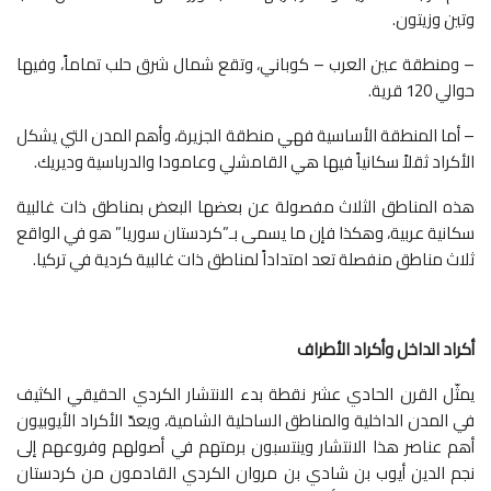
وتين وزيتون.
– ومنطقة عين العرب – كوباني، وتقع شمال شرق حلب تماماً، وفيها
حوالي 120 قرية.
– أما المنطقة الأساسية فهي منطقة الجزيرة، وأهم المدن التي يشكل
الأكراد ثقلاً سكانياً فيها هي القامشلي وعامودا والدرباسية وديريك.
هذه المناطق الثلاث مفصولة عن بعضها البعض بمناطق ذات غالبية
سكانية عربية، وهكذا فإن ما يسمى بـ”كردستان سوريا” هو في الواقع
ثلاث مناطق منفصلة تعد امتداداً لمناطق ذات غالبية كردية في تركيا.
أكراد الداخل وأكراد الأطراف
يمثّل القرن الحادي عشر نقطة بدء الانتشار الكردي الحقيقي الكثيف
في المدن الداخلية والمناطق الساحلية الشامية، ويعدّ الأكراد الأيوبيون
أهم عناصر هذا الانتشار وينتسبون برمتهم في أصولهم وفروعهم إلى
نجم الدين أيوب بن شادي بن مروان الكردي القادمون من كردستان