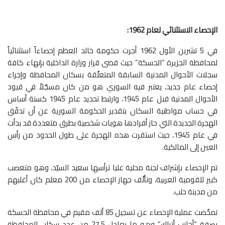
الإحصاء الاستثنائي لعام 1962:
في 5 تشرين الأول 1962 أجرت حكومة خالد العظم إحصاءاً استثنائياً
لمحافظة الجزيرة “الحسكة” حيث قضى قرار وزارة الداخلية بإنهاء كافة
سجلات الأحوال المدنية السابقة المتعلّقة بسكان المحافظة وإجراء
إحصاء عام جديد، يعتبر فيه السوري هو من كان مسجّلاً في قيود
الأحوال المدنية قبل عام 1945، وارتبط تحديد عام 1945 كسنة أساس
في حساب مواطنية السكان بتقدير الحكومة السورية عن أن تدفّق
الهجرة الجديدة التي حاز أفرادها هويات شخصية بطرق متعددة قد بدأت
في عام 1945، حيث استقرت هذه الهجرة على طول الحدود من رأس
العين إلى المالكية.
تم الإحصاء بإشراف لجنة محلية عليا ترأسها سعيد السيّد، وهو متعصب
كبير للقومية العربية، وتألّف جهاز الإحصاء من 200 معلم كان أغلبهم
من مدينة حلب.
تمخّضت عملية الإحصاء عن تسجيل 85 ألف مقيم في محافظة الحسكة
بصفة “أجانب أتراك” وهو ما يعادل 27.5 من عدد سكان المحافظة