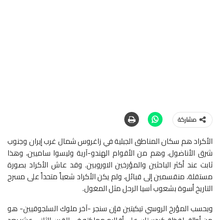
مشاركة
الأكراد هم سكان المناطق الجبلية في زاغروس شمال غرب إيران وجنوب
شرق الأناضول، وهم من الأقوام الهندو-آرية وليسوا ساميين، وهذا
ثابت عند أكثر الباحثين والمؤرخين الاوروبين. وقد عاش الأكراد بصورة
مستقلة، منقسمين إلى قبائل، ولم يكن الأكراد شعباً متحداً على مسرح
التاريخ أسوة بشعوب آسيا الرحل مثل المغول.
وبحسب المؤرخ الروسي تيكيتين فإن سنجر -آخر ملوك السلجوقيين- هو