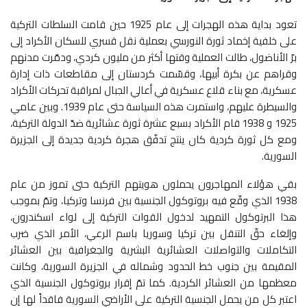
تعود بداية هذه الهجرات إلى عام 1925 حين قامت السلطات التركية
على خلفية إخماد ثورة النورسي بعملية نقل قسري للسكان الأكراد إلى
برّ الأناضول، طالت العملية وقتها أكثر من مليون كردي، ودمّرت مدنهم
وقراهم عن بكرة أبيها، وقسّمت كردستان إلى مقاطعات ذات إدارة
عسكرية، مع بناء قلاع عسكرية في أعالي الجبال لمراقبة تحركات الأكراد
والسيطرة عليهم، واستمرت هذه السياسة حتى عام 1939. وبين عامي
1925 و 1938 قام الأكراد بسبع عشرة ثورة عشائرية ضدّ الدولة التركية،
ومع كل ثورة كردية كان ينتج تدفّق هجرة كردية جديدة إلى الجزيرة
السورية.
بقي هؤلاء المهاجرون يحملون هويتهم التركية حتى تموز من عام
1938 الذي وقّع فيه بروتوكول الجنسية بين فرنسا وتركيا، وتمّ بموجب
هذا البرتوكول التمهيد لدخول القوات التركية إلى لواء اسكندرون،
وإلغاء حقّ التنقل بين تركيا وسوريا باسم الرعي، الأمر الذي ضرب
التكاملات والتواصلات العشائرية البشرية والجغرافية بين العشائر
المقيمة بين جنوب خط الحدود وشماله في الجزيرة السورية، وكانت
معظمها من العشائر الكردية. كما تمّ إقرار بروتوكول الجنسية الذي
اعتبر كل من يحمل الجنسية التركية على الأراضي السورية فاقداً لها إن