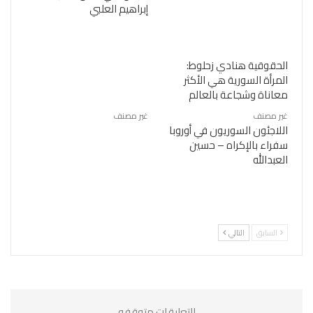
إبراهيم العلبي
الحقوقية هنادي زحلوط:
المرأة السورية هي الأكثر
معاناة وشجاعة بالعالم
غير مصنف
غير مصنف
اللاجئون السوريون في أوروبا
سفراء بالإكراه – حسين
العبدالله
السابق
التالي
التعليقات متوقفه