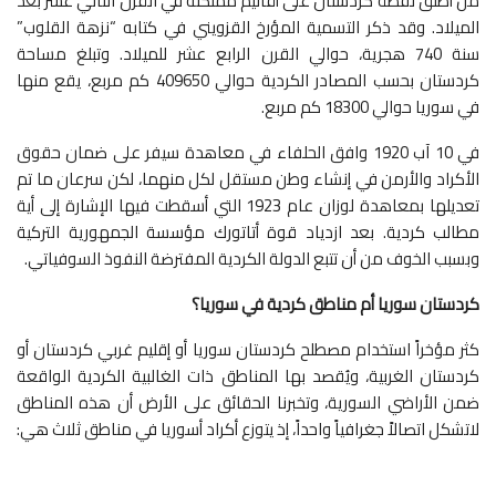
من أطلق لفظة كردستان على أقاليم مملكته في القرن الثاني عشر بعد
الميلاد. وقد ذكر التسمية المؤرخ القزويني في كتابه “نزهة القلوب”
سنة 740 هجرية، حوالي القرن الرابع عشر للميلاد. وتبلغ مساحة
كردستان بحسب المصادر الكردية حوالي 409650 كم مربع، يقع منها
في سوريا حوالي 18300 كم مربع.
في 10 آب 1920 وافق الحلفاء في معاهدة سيفر على ضمان حقوق
الأكراد والأرمن في إنشاء وطن مستقل لكل منهما، لكن سرعان ما تم
تعديلها بمعاهدة لوزان عام 1923 التي أسقطت فيها الإشارة إلى أية
مطالب كردية. بعد ازدياد قوة أتاتورك مؤسسة الجمهورية التركية
وبسبب الخوف من أن تتبع الدولة الكردية المفترضة النفوذ السوفياتي.
كردستان سوريا أم مناطق كردية في سوريا؟
كثر مؤخراً استخدام مصطلح كردستان سوريا أو إقليم غربي كردستان أو
كردستان الغربية، ويُقصد بها المناطق ذات الغالبية الكردية الواقعة
ضمن الأراضي السورية، وتخبرنا الحقائق على الأرض أن هذه المناطق
لاتشكل اتصالاً جغرافياً واحداً، إذ يتوزع أكراد أسوريا في مناطق ثلاث هي: