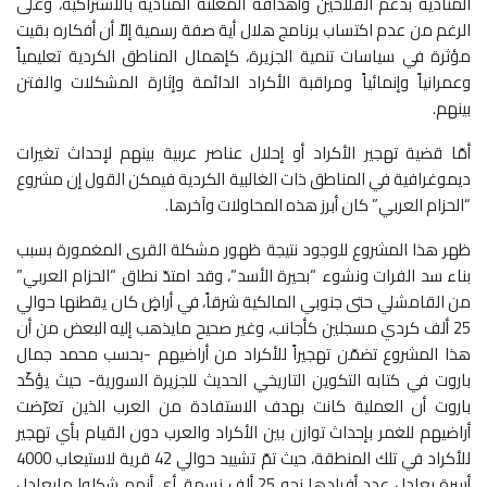
المنادية بدعم الفلاحين وأهدافه المعلنة المنادية بالاشتراكية، وعلى
الرغم من عدم اكتساب برنامج هلال أية صفة رسمية إلاّ أن أفكاره بقيت
مؤثرة في سياسات تنمية الجزيرة، كإهمال المناطق الكردية تعليمياً
وعمرانياً وإنمائياً ومراقبة الأكراد الدائمة وإثارة المشكلات والفتن
بينهم.
أمّا قضية تهجير الأكراد أو إحلال عناصر عربية بينهم لإحداث تغيرات
ديموغرافية في المناطق ذات الغالبية الكردية فيمكن القول إن مشروع
“الحزام العربي” كان أبرز هذه المحاولات وآخرها.
ظهر هذا المشروع للوجود نتيجة ظهور مشكلة القرى المغمورة بسبب
بناء سد الفرات ونشوء “بحيرة الأسد”، وقد امتدّ نطاق “الحزام العربي”
من القامشلي حتى جنوبي المالكية شرقاً، في أراضٍ كان يقطنها حوالي
25 ألف كردي مسجلين كأجانب، وغير صحيح مايذهب إليه البعض من أن
هذا المشروع تضمّن تهجيراً للأكراد من أراضيهم -بحسب محمد جمال
باروت في كتابه التكوين التاريخي الحديث للجزيرة السورية- حيث يؤكّد
باروت أن العملية كانت بهدف الاستفادة من العرب الذين تعرّضت
أراضيهم للغمر بإحداث توازن بين الأكراد والعرب دون القيام بأي تهجير
للأكراد في تلك المنطقة، حيث تمّ تشييد حوالي 42 قرية لاستيعاب 4000
أسرة يعادل عدد أفرادها نحو 25 ألف نسمة. أي أنهم شكلوا مايعادل