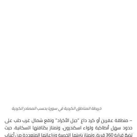
خريطة المناطق الكردية في سوريا بحسب المصادر الكردية
– منطقة عفرين أو كرد داغ “جبل الأكراد” وتقع شمال غرب حلب على
حدود سهل أنطاكية ولواء اسكندرون، وتمتاز بكثافتها السكانية، حيث
تضمّ قرابة 360 قرية، وتمتاز بتربتها الخصبة وزراعاتها المتعددة من أعناب