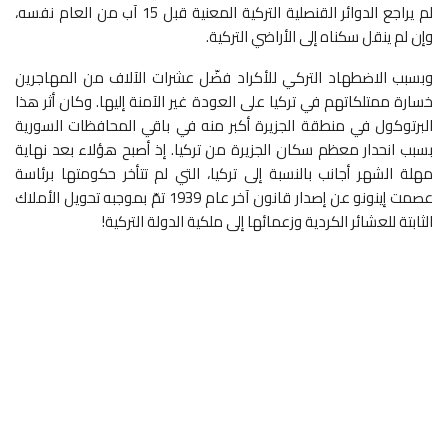
لم يراجع الدوائر القنصلية التركية المعنية قبل 15 آب من العام نفسه،
وإن لم ينقل سكناه إلى الأراضي التركية.
وبسبب الاضطهاد التركي للأكراد فضّل عشرات الآلاف من المهاجرين
خسارة ممتلكاتهم في تركيا على العودة غير الآمنة إليها. وكان أثر هذا
البرتوكول في منطقة الجزيرة أكبر منه في باقي المحافظات السورية
بسبب انحدار معظم سكان الجزيرة من تركيا. إذ أصبح هؤلاء بعد نهاية
مهلة الشهر أجانب بالنسبة إلى تركيا، التي لم تتأخر حكومتها برئاسة
عصمت إينونو عن إصدار قانون آخر عام 1939 تمّ بموجبه تحويل الأملاك
الثابتة للعشائر الكردية وزعمائها إلى ملكية الدولة التركية!