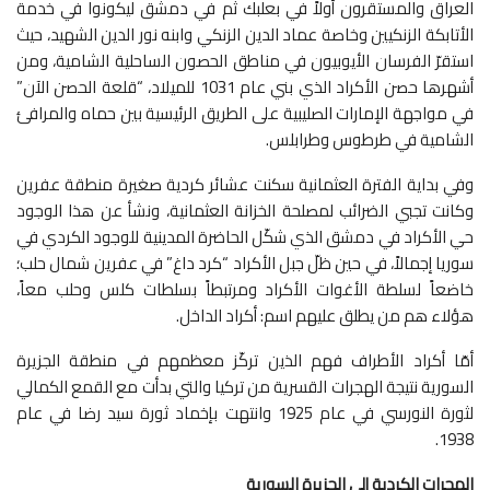
العراق والمستقرون أولاً في بعلبك ثم في دمشق ليكونوا في خدمة
الأتابكة الزنكيين وخاصة عماد الدين الزنكي وابنه نور الدين الشهيد، حيث
استقرّ الفرسان الأيوبيون في مناطق الحصون الساحلية الشامية، ومن
أشهرها حصن الأكراد الذي بني عام 1031 للميلاد، “قلعة الحصن الآن”
في مواجهة الإمارات الصليبية على الطريق الرئيسية بين حماه والمرافئ
الشامية في طرطوس وطرابلس.
وفي بداية الفترة العثمانية سكنت عشائر كردية صغيرة منطقة عفرين
وكانت تجبي الضرائب لمصلحة الخزانة العثمانية، ونشأ عن هذا الوجود
حي الأكراد في دمشق الذي شكّل الحاضرة المدينية للوجود الكردي في
سوريا إجمالاً، في حين ظلّ جبل الأكراد “كرد داغ” في عفرين شمال حلب؛
خاضعاً لسلطة الأغوات الأكراد ومرتبطاً بسلطات كلس وحلب معاً،
هؤلاء هم من يطلق عليهم اسم: أكراد الداخل.
أمّا أكراد الأطراف فهم الذين تركّز معظمهم في منطقة الجزيرة
السورية نتيجة الهجرات القسرية من تركيا والتي بدأت مع القمع الكمالي
لثورة النورسي في عام 1925 وانتهت بإخماد ثورة سيد رضا في عام
1938.
الهجرات الكردية إلى الجزيرة السورية