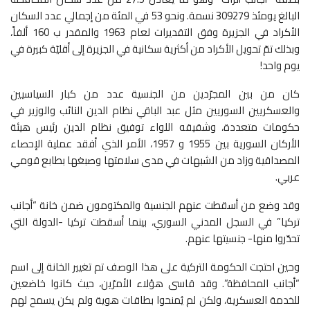
البالغ يومئذ 309279 نسمة. ونحو 53 في المئة من إجمالي عدد السكان
الأكراد في الجزيرة وفق التقديرات لعام 1963 والمقدر ب 160 ألفاً،
وبذلك تمّ تحويل الأكراد من أكثرية سكانية في الجزيرة إلى أقليّة كبيرة في
يوم واحد!
كان من بين المجرّدين من الجنسية عدد من كبار السياسيين
والعسكريين السوريين مثل عبد الباقي نظام الدين النائب والوزير في
حكومات متعددة، وشقيقه اللواء توفيق نظام الدين رئيس هيئة
الأركان السورية بين 1955 و 1957، الأمر الذي أفقد عملية الإحصاء
المصداقية وزاد من الشبهات في مدى سلامتها وصبغها بطابع قومي
عربي.
وقد وضع من أسقطت عنهم الجنسية والمكتومون ضمن خانة “أجانب
تركيا” في السجل المدني السوري، بينما أسقطت تركيا -الدولة التي
تحدّروا منها- جنسيتها عنهم.
وحين احتجت الحكومة التركية على هذا الوصف تم تغيير الخانة إلى اسم
“أجانب المحافظة”. وقد قاسى هؤلاء الأمرّين، حيث كانوا خاضعين
للخدمة العسكرية، ولكن لم يُمنحوا بطاقات هوية ولم يكن يسمح لهم