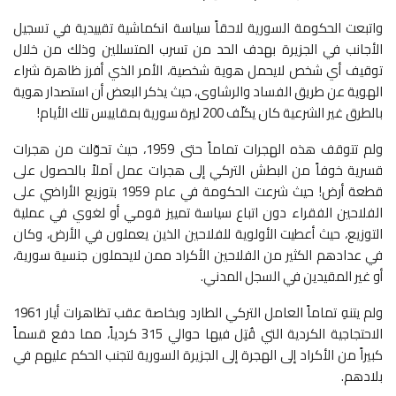
واتبعت الحكومة السورية لاحقاً سياسة انكماشية تقييدية في تسجيل
الأجانب في الجزيرة بهدف الحد من تسرب المتسللين وذلك من خلال
توقيف أي شخص لايحمل هوية شخصية، الأمر الذي أفرز ظاهرة شراء
الهوية عن طريق الفساد والرشاوى، حيث يذكر البعض أن استصدار هوية
بالطرق غير الشرعية كان يكلّف 200 ليرة سورية بمقاييس تلك الأيام!
ولم تتوقف هذه الهجرات تماماً حتى 1959، حيث تحوّلت من هجرات
قسرية خوفاً من البطش التركي إلى هجرات عمل آملاً بالحصول على
قطعة أرض! حيث شرعت الحكومة في عام 1959 بتوزيع الأراضي على
الفلاحين الفقراء دون اتباع سياسة تمييز قومي أو لغوي في عملية
التوزيع، حيث أعطيت الأولوية للفلاحين الذين يعملون في الأرض، وكان
في عدادهم الكثير من الفلاحين الأكراد ممن لايحملون جنسية سورية،
أو غير المقيدين في السجل المدني.
ولم يتنهِ تماماً العامل التركي الطارد وبخاصة عقب تظاهرات أيار 1961
الاحتجاجية الكردية التي قُتِل فيها حوالي 315 كردياً، مما دفع قسماً
كبيراً من الأكراد إلى الهجرة إلى الجزيرة السورية لتجنب الحكم عليهم في
بلادهم.