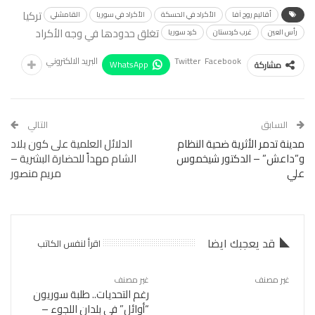
تركيا
أقاليم روج آفا
الأكراد في الحسكة
الأكراد في سوريا
القامشلي
تغلق حدودها في وجه الأكراد
رأس العين
غرب كردستان
كرد سوريا
Facebook
Twitter
البريد الالكتروني
WhatsApp
مشاركة
السابق
التالي
مدينة تدمر الأثرية ضحية النظام
الدلائل العلمية على كون بلاد
و”داعش” – الدكتور شيخموس
الشام مهداً للحضارة البشرية –
علي
مريم منصور
قد يعجبك ايضا
اقرأ لنفس الكاتب
غير مصنف
غير مصنف
رغم التحديات.. طلبة سوريون
“أوائل” في بلدان اللجوء –