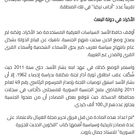
تقريباً عدد “أجانب تركيا” في تلك المنطقة.
الأكراد في دولة البعث
أوقف حافظ الأسد السياسات العرقية المستخدمة ضد الأكراد، ولكنه لم
يصحح وضع الذين سحبت منهم الجنسية، ناهيك عن قيام الدولة بشكل
عام بانتهاج سياسة تعريب كبير بحق الأسماء الشخصية وأسماء القرى
القرى والمدن غير العربية.
واستمر الوضع كذلك في عهد ابنه بشار الأسد، حتى سنة 2011 حيث
شُكّلت عقب انطلاق ثورة آذار لجنة مكلفة بدراسة إحصاء 1962، إلا أن
بشار الأسد استبق توصيات اللجنة بإصدار المرسوم الرئاسي رقم 49 لعام
2011 والقاضي بمنح الجنسية السورية للمسجلين كأجانب في سجلات
محافظة الحسكة، حيث تتوقع بعض المصادر أن من منحوا الجنسية
يتجاوز عددهم ال 100 ألف كردي.
*تم اعداد هذه المادة من قبل فريق تحرير مجلة الغربال بالاعتماد على
عدة مصادر تاريخية وسياسية أهمها كتاب “التكوين الحديث للجزيرة
السورية” للاستاذ جمال باروت.