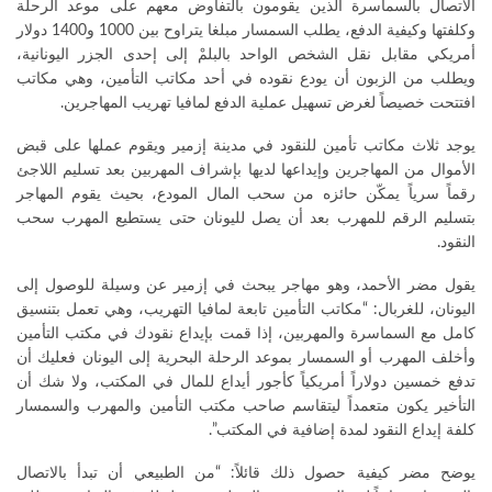
الاتصال بالسماسرة الذين يقومون بالتفاوض معهم على موعد الرحلة
وكلفتها وكيفية الدفع، يطلب السمسار مبلغا يتراوح بين 1000 و1400 دولار
أمريكي مقابل نقل الشخص الواحد بالبلمْ إلى إحدى الجزر اليونانية،
ويطلب من الزبون أن يودع نقوده في أحد مكاتب التأمين، وهي مكاتب
افتتحت خصيصاً لغرض تسهيل عملية الدفع لمافيا تهريب المهاجرين.
يوجد ثلاث مكاتب تأمين للنقود في مدينة إزمير ويقوم عملها على قبض
الأموال من المهاجرين وإيداعها لديها بإشراف المهربين بعد تسليم اللاجئ
رقماً سرياً يمكّن حائزه من سحب المال المودع، بحيث يقوم المهاجر
بتسليم الرقم للمهرب بعد أن يصل لليونان حتى يستطيع المهرب سحب
النقود.
يقول مضر الأحمد، وهو مهاجر يبحث في إزمير عن وسيلة للوصول إلى
اليونان، للغربال: “مكاتب التأمين تابعة لمافيا التهريب، وهي تعمل بتنسيق
كامل مع السماسرة والمهربين، إذا قمت بإيداع نقودك في مكتب التأمين
وأخلف المهرب أو السمسار بموعد الرحلة البحرية إلى اليونان فعليك أن
تدفع خمسين دولاراً أمريكياً كأجور أيداع للمال في المكتب، ولا شك أن
التأخير يكون متعمداً ليتقاسم صاحب مكتب التأمين والمهرب والسمسار
كلفة إيداع النقود لمدة إضافية في المكتب”.
يوضح مضر كيفية حصول ذلك قائلاً: “من الطبيعي أن تبدأ بالاتصال