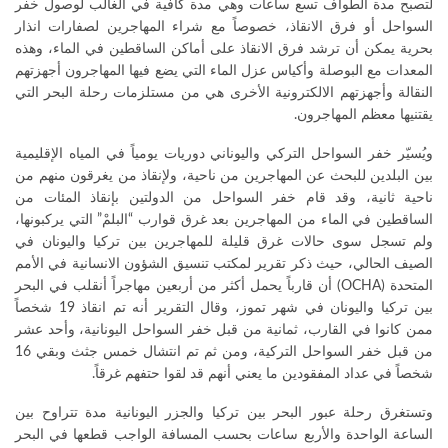
لتصبح مدة الطواف تسع ساعات وهي مدة كافية في الغالب لوصول خفر
السواحل أو فرق الانقاذ، خصوصاً مع شراء المهاجرين لصفارات انذار
بحرية يمكن أن ترشد فرق الانقاذ على أماكن الساقطين في الماء، وهذه
المعدات مع البوصلة وأكياس عزل الماء التي يضع فيها المهاجرون أجهزتهم
النقالة وأجهزتهم الالكترونية الأخرى هي من مستلزمات رحلة البحر التي
يقتنيها معظم المهاجرون.
ويُسيّر خفر السواحل التركي واليوناني دوريات يومياً في المياه الإقليمية
بين البلدين للبحث عن المهاجرين من ناحية، ولإنقاذ من يغرقون منهم من
ناحية ثانية، وقد قام خفر السواحل من الدولتين بإنقاذ المئات من
الساقطين في الماء من المهاجرين بعد غرق قوارب “البلمْ” التي يركبونها،
ولم تسجل سوى حالات غرق قليلة للمهاجرين بين تركيا واليونان في
الصيف الحالي، حيث ذكر تقرير لمكتب تنسيق الشؤون الانسانية في الأمم
المتحدة (OCHA) أن قارباً يحمل أكثر من أربعين مهاجراً أنقلب في البحر
بين تركيا واليونان في شهر تموز، وقال التقرير أنه تم انقاذ 19 شخصاً
ممن كانوا في القارب، ثمانية من قبل خفر السواحل اليونانية، وأحد عشر
من قبل خفر السواحل التركية، ومن ثم تم انتشال خمس جثث وبقي 16
شخصاً في عداد المفقودين ما يعني أنهم قد لقوا حتفهم غرقاً.
وتستغرق رحلة عبور البحر بين تركيا والجزر اليونانية مدة تتراوح بين
الساعة الواحدة والأربع ساعات بحسب المسافة الواجب قطعها في البحر