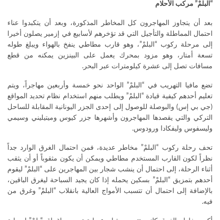
“البلمْ” مركب الأحلام
بعد أن يتجاوز المهاجرون كل المخاطر المذكورة، وبعد أن يتكبدوا عناء
احتمال المماطلة والتأجيل التي قد تؤخرهم لأسابيع في إزمير يصلون أخيرا
إلى مرحلة ركوب “البلمْ”، وهو قارب مطاطي ينفخ بالهواء ويبلغ طوله
تسعة أمتار، وهو مزود بمحرك يعمل على البينزين يمكنه من قطع
مسافات تصل إلى عشرة كيلومترات عبر البحر.
تضع مافيا التهريب في “البلمْ” الواحد نحو خمسة وأربعين مهاجراً، ويتم
تعليم أحدهم كيفية قيادة “البلمْ” ويطلب منهم استخدام نظام تحديد المواقع
(جي بي إس) والبوصلة للوصول إلى إحدى الجزر اليونانية المقابلة للساحل
التركي والتي يقصدها المهاجرون وأشهرها جزر كيوس وميتيليني وسيمي
وليسفوس وليفكادا ورودوس.
تحف رحلة ركوب “البلمْ” مخاطر عديدة، فمن احتمال الغرق الوارد جداً
نظراً لكون القارب المستخدم مطاطي ويمكن أن يكون مثقوباً أو أن يثقب
أثناء الرحلة، إلى احتمال أن ينشب شجار بين المهاجرين على “البلمْ” ليقوم
أحدهم بتمزيق “البلمْ” بسكين يحمله إذا كان يجيد السباحة ليغرق الباقين،
بالإضافة إلى احتمال أن تتسبب الأمواج العالية بانقلاب “البلمْ” وغرق من
فيه.