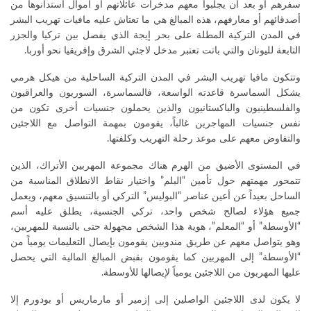
سفرهم أو بعد أن يجلبوا معهم مدخرات عائلاتهم أو أموال استدانوها من
أصدقائهم أو معارفهم، هذه المبالغ هي ما تعتاش عليه مافيات تهريب البشر
في المدن التركية المطلة على بحر إيجة الذي يفصل بين تركيا والجزر
التابعة لليونان والتي باتت تعتبر مدخل لاجئي الشرق وإفريقيا نحو أوربا.
وتتكون مافيا تهريب البشر في المدن التركية الساحلية من هيكل هرمي
يشكل السماسرة قاعدته الواسعة، فالسماسرة، السوريون والعراقيون
والفلسطينيون والباكستانيون والذين يحملون جنسيات أخرى تكون من
نفس جنسيات المهاجرين غالباً، يقومون بمهمة التواصل مع اللاجئين
والتفاوض معهم على موعد رحلة التهريب وكلفتها.
في المستوى الأضيق من الهرم هناك مجموعة المهربين الأتراك، الذين
تتمحور مهمتهم حول تأمين “البلم” واختيار نقاط الانطلاق المناسبة من
الساحل بعيداً عن أعين عناصر “البوليس” التركي أو بالتنسيق معهم، ويعمل
جميع هؤلاء لصالح شخص واحد، تركي الجنسية، يطلق عليه أسم
“الأوسطة” أو “المعلم”، هوية هذا الشخص مجهولة حتى بالنسبة للمهربين،
وهو يتواصل معهم عن طريق مندوبين يقومون بإيصال التعليمات يومياً من
“الأوسطة” إلى المهربين كما يقومون بقبض المبالغ المالية التي يحصل
عليها المهربون من اللاجئين يومياً لإيصالها للأوسطة.
لا يكون لدى اللاجئين الواصلين إلى إزمير أو مارماريس أو بودورم إلا