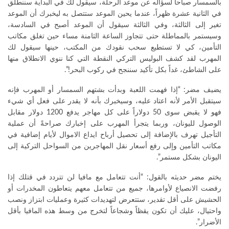
بالسمسار صباحاً لسؤاله عن موعد الرحلة، سيقول لك في البداية سننطلق
في الثانية عشرة ظهراً، عندما يحين الموعد ستتصل به ليخبرك أن الموعد
تغير إلى الثالثة، وفي الثالثة سيقول أن الموعد أصبح في السادسة،
وسيستمر بالمماطلة حتى تتجاوز الساعة الثامنة مساء حين تغلق مكاتب
التأمين، كي لا تستطيع سحب نقودك من المكتب، حينها سيقول لك
المهرب لقد كشف البوليس التركي النقطة التي كنا ننوي الانطلاق منها
على الشاطئ، غداً بكل تأكيد سننجح في ركوب البحر!”.
يضيف مضر: “إذا فهمت اللعبة وبدأت بشتهم السمسار أو المهرب فإنه
سيتقبل الأمر لأنه اعتاد عليه، وسيخبرك بأنه لا يقدر على فعل أي شيء
فهو لا يقبض سوى 50 دولاراً على كل مهاجر يدفع 1200 دولار مقابل
الوصول لليونان، وربما يتجرأ المهرب على إخبارك صراحةً أن عملية
التأجيل تهرف بالإضافة إلى تحصيل أرباح ايداع الاموال لأيام إضافية في
مكاتب التأمين وإلى رفع أسعار نقل المهاجرين من السواحل التركية إلى
اليونان بشكل مستمر”.
يختم مضر حديثه بالقول: “أنت تتعامل مع مافيا لن تتردد في قتلك إذا
رفضت الانصياع لأوامرها، جميع من تتعامل معهم يتعاطون المخدرات أو
الحشيش على أقل تقدير، ستتعرض لتهديدات كثيرة وعمليات ابتزاز ونصب
واحتيال، عليك أن تكون يقظاً وشجاعاً لتخرج من وسط هذه المافيا بأقل
الأضرار”.