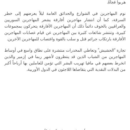
هربوا فجأةً.
نوم المهاجرين في الشوارع والحدائق العامة ليلاً يعرضهم إلى خطر
السرقة، كما أن انتشار مهاجرين أفارقة يشعر المهاجرين السوريين
والعراقيين بالخوف دائماً ذلك أن المهاجرين الأفارقة يتحركون بمجموعات
كبيرة، وتنتشر شائعات كثيرة بين المهاجرين عن قيام عصابات المهاجرين
الأفارقة بارتكاب جرائم قتل و سلب بالقوة واغتصاب للمهاجرين الآخرين.
تجارة “الحشيش” وتعاطي المخدرات منتشرة على نطاق واسع في أوساط
المهاجرين من الشباب الذين قد ينتظرون لأشهر ربما في إزمير والذين
انخرط بعضهم في مافيا تهريب البشر التي تؤمن للعاملين بها أرباحاً أكبر
من البدلات النقدية التي يتقاضاها اللاجئون في الدول الأوربية.