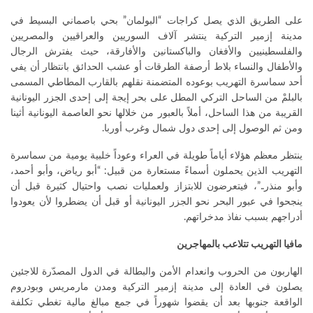
على الطريق الذي يصل كراجات “البولمان” بحي باصماني البسيط في
مدينة إزمير التركية ينتشر آلاف السوريين والعراقيين والمصريين
والفلسطينيين والأفغان والباكستانين والأفارقة، حيث يفترش الرجال
والأطفال والنساء بلاط أرصفة الطرقات أو عشب الحدائق بانتظار أن يفي
أحد سماسرة التهريب بوعوده المتضمنة نقلهم بالقارب المطاطي المسمى
بالبلمْ من الساحل التركي المطل على بحر إيجة إلى إحدى الجزر اليونانية
القريبة من هذا الساحل، أملاً بالعبور من خلالها نحو العاصمة اليونانية أثينا
ومن ثم الوصول إلى إحدى دول شمال وغرب أوربا.
ينتظر معظم هؤلاء أياماً طويلة في العراء وعوداً خلبية يومية من سماسرة
التهريب الذين يحملون أسماءً مستعارة من قبيل: “أبو رياض، وأبو أحمد،
وأبو منذر..”، فيتعرضون للابتزاز ولعمليات نصب واحتيال كثيرة قبل أن
ينجحوا في عبور البحر نحو الجزر اليونانية أو قبل أن يضطروا لأن يعودوا
أدراجهم بسبب نفاذ مدخراتهم.
مافيا التهريب تتلاعب بالمهاجرين
الهاربون من الحروب وانعدام الأمن والبطالة في الدول المصدّرة للاجئين
يصلون في العادة إلى مدينة إزمير التركية ومدن مارمريس وبودروم
الواقعة جنوبها بعد أن يقضوا شهوراً في جمع مبالغ مالية تغطي تكلفة