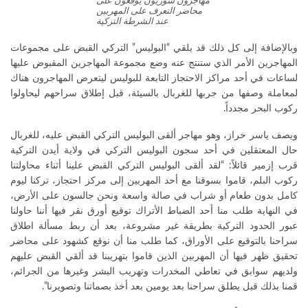
مهاجرون سوريون يوقعون على
محاضر التعرف على المهربين
عند الشرطة التركية
وبالإضافة إلى كل ذلك قد يلقي “البوليس” التركي القبض على مجموعات
المهاجرين الأمر الذي ستنتج عنه وضع مجموعة المهاجرين المقبوض عليها
لساعات في أحد مراكز الاحتجاز التابعة للبوليس ليتعرض المهاجرون هناك
لمعاملة وصفها من جربها للغربال بالسيئة، قبل إطلاق سراحهم ليحاولوا
ركوب البحر مجدداً.
ويصف ياسر خراز، وهو مهاجر ألقى البوليس التركي القبض عليه، للغربال
حال المعتقلين في أحد سجون البوليس التركي في ولاية أيدن التركية
قرب إزمير قائلاً: “لقد ألقى البوليس التركي القبض علينا أثناء محاولتنا
ركوب البلم، قاموا بسوقنا مع أحد المهربين إلى مركز احتجاز، تركنا ليوم
كامل بدون طعام أو شراب في صالة واسعة ونحن جالسون على الأرض،
في النهاية طلب منا أحد الضباط الأتراك توقيع أورق نقر فيها أننا حاولنا
عبور الحدود التركية بطريقة غير مشروعة، بعد أن ربط مسألة اطلاق
سراحنا بالتوقيع على الأوراق، كما طلب منا أن نوقع كشهود على محاضر
تحقيق ظهر فيها أن المهربين الذين قاموا بتهريبنا قد ألقي القبض عليهم
ولديهم سوابق في تعاطي المخدرات وتهريب البشر وغيرها من الجرائم،
قمنا بذلك قبل يطلق سراحنا بعد يومين بعد أخذ بصماتنا وتصويرنا”.