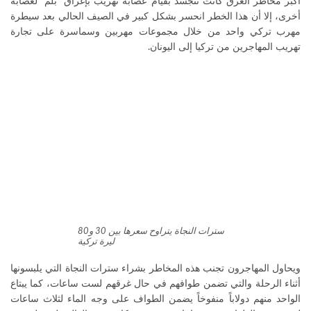
أكبر مخاطر الغرق كانت تتجسد بقيام عصابة تهريب بإغراق “بلمْ” لعصابة
أخرى، إلا أن هذا الخطر انحسر بشكل كبير في الصيف الحالي بعد سيطرة
مهرب تركي واحد من خلال مجموعات مهربين وسماسرة على تجارة
تهريب المهاجرين من تركيا إلى اليونان.
سترات النجاة يتراوح سعرها بين 30 و80
ليرة تركية
ويحاول المهاجرون تجنب هذه المخاطر بشراء سترات النجاة التي يلبسونها
أثناء الرحلة والتي تضمن طوافهم في حال غرقهم لست ساعات، كما يبتاع
الواحد منهم دولاباً منفوخاً يضمن الطواف على وجه الماء لثلاث ساعات