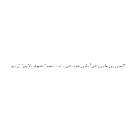
السوريين ينامون في أماكن ضيقة في ساحة جامع “تشوراب كابي” بإزمير