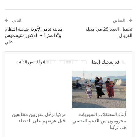
السابق
التالي
تحميل العدد 28 من مجلة
مدينة تدمر الأثرية ضحية النظام
الغربال
و”داعش” – الدكتور شيخموس
علي
قد يعجبك ايضا
اقرأ لنفس الكاتب
أبناء المعتقلات السوريات
تركيا ترحّل سوريين مخالفين
محرومون من الدعم النفسي
قبل عرضهم على القضاء
في تركيا