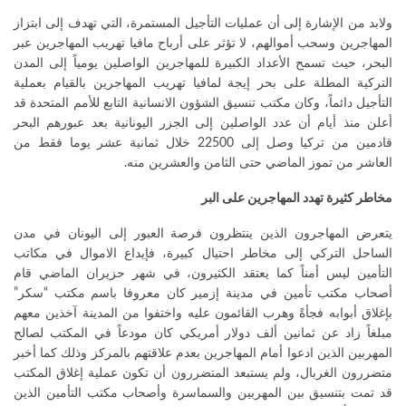
ولابد من الإشارة إلى أن عمليات التأجيل المستمرة، التي تهدف إلى ابتزاز
المهاجرين وسحب أموالهم، لا تؤثر على أرباح مافيا تهريب المهاجرين عبر
البحر، حيث تسمح الأعداد الكبيرة للمهاجرين الواصلين يومياً إلى المدن
التركية المطلة على بحر إيجة لمافيا تهريب المهاجرين بالقيام بعملية
التأجيل دائماً، وكان مكتب تنسيق الشؤون الانسانية التابع للأمم المتحدة قد
أعلن منذ أيام أن عدد الواصلين إلى الجزر اليونانية بعد عبورهم البحر
قادمين من تركيا وصل إلى 22500 خلال ثمانية عشر يوما فقط من
العاشر من تموز الماضي حتى الثامن والعشرين منه.
مخاطر كثيرة تهدد المهاجرين على البر
يتعرض المهاجرون الذين ينتظرون فرصة العبور إلى اليونان في مدن
الساحل التركي إلى مخاطر احتيال كبيرة، فإيداع الاموال في مكاتب
التأمين ليس أمناً كما يعتقد الكثيرون، في شهر حزيران الماضي قام
أصحاب مكتب تأمين في مدينة إزمير كان معروفا باسم مكتب “سكر”
بإغلاق أبوابه فجأةً وهرب القائمون عليه واختفوا من المدينة آخذين معهم
مبلغاً زاد عن ثمانين ألف دولار أمريكي كان مودعاً في المكتب لصالح
المهربين الذين ادعوا أمام المهاجرين بعدم علاقتهم بالمركز وذلك كما أخبر
متضررون الغربال، ولم يستبعد المتضررون أن تكون عملية إغلاق المكتب
قد تمت بتنسيق بين المهربين والسماسرة وأصحاب مكتب التأمين الذين