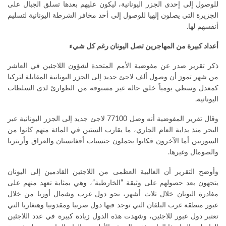
للوصول إلى إحدى الجزر اليونانية، ليكون عليهم بعدها تسلق الجبال على
الجزيرة التي يصلون إلهيا للوصول إلى أحد مخافر الشرطة اليونانية لتسليم
أنفسهم لها.
أعداد كبيرة من المهاجرين تصل اليونان رغم كل شيء
ذكر تقرير صدر عن مفوضية الأمم المتحدة لشؤون اللاجئين في العاشر
من شهر تموز أن وصول ألف لاجئ جديد إلى الجزر اليونانية المقابلة لتركيا
كمعدل وسطي يومياً خلق حالة غير مسبوقة من الطوارئ لدى السلطات
اليونانية.
وقال تقرير المفوضية أنه وصل 77100 لاجئ جديد إلى الجزر اليونانية عبر
البحر منذ بداية العام الجاري، ما يقارب الستين في المائة منهم كانوا من
السوريين أما الآخرون فكانوا يحملون جنسيات أفغانستان والعراق وأريتريا
والصومال وغيرها.
وأوضح التقرير أن الغالبية العظمى من اللاجئين القادمين إلى اليونان
يتجهون بعد حصولهم على وثيقة “الخارطية”، وهي بمثابة تعهد منهم على
مغادرة اليونان خلال ثلاث أشهر، نحو دول غرب وشمال أوربا من خلال
عبور منطقة غرب البلقان التي توجد فيها دول صربيا ومقدونيا وهنغاريا التي
تعتبر دول عبور للاجئين، وشهدت هذه الدول زيادة كبيرة في عدد اللاجئين