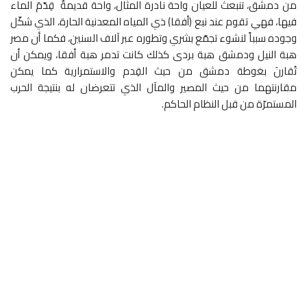
من دمشق، تنبعث للعيان واحة نادرة المثال، واحة قديمةٌ قِدّمَ الماء
فيها، فهي تقوم عند نبع (أفقا) ذي المياه المعدنية الحارة، الذي شكّل
وجوده سبباً لنشوء تجمّع بشري وتطوره عبر آلاف السنين، فكما أن مصر
هبة النيل ودمشق هبة بردى كذلك كانت تدمر هبة أفقا، ويمكن أن
تُقارنَ بغوطة دمشق من حيث القِدم والاستمرارية كما يمكن
مقارنتهما من حيث المصير والمآل الذي تتعرضان له بنتيجة الحرب
المستمرّة من قبل النظام الحاكم.