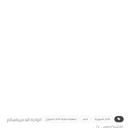
الواحة التدمرية
سالم
الآثار السورية
تدمر
جمعية حماية الآثار السوري
عليشيخموس علي