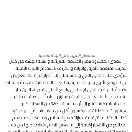
المناطق المهددة في الواحة التدمرية
إن التعدي المقصود بتغيير الطبيعة الفيزيائية والبيئية الهشة من خلال
التخريب المتعمد بالحرق والإزالة والتجريف باستخدام الآليات الثقيلة،
سيؤدي، على المدى الآني والمستقبلي، إلى أضرار غير قابلة للتعويض
في الموقع الأثري والواحة التاريخية، التي لطالما كانت مفعمةً بالنشاط
وضاجةً بالحياة كملتقى اجتماعي واسع لأهالي المدينة، الذين كان
اعتمادهم الأساسي على منتجات بساتينها، علماً أن إحصائيات ما قبل
الحرب الحالية كانت تُشير إلى أن ما نسبته 53% من السكان كانوا
يعيشون تحت خط الفقر ويكسبون أقل من دولار واحد في اليوم، فإذا
أخذنا بالاعتبار ما تمّ تجريفه وإزالته من البساتين وما قضت عليه حمم
المدافع من الأشجار إضافة إلى ما سمح النظام بقطعه منها من خلال
تحكمه التام بوصول وتوزيع وسائل التدفئة والإنارة على سكان المدينة