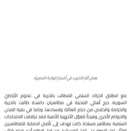
بعض آثار التخريب في أشجار الواحة التدمرية
مع انطلاق الحراك السلمي المطالب بالحرية في عموم الأراضي
السورية، خرج أهالي المدينة في مظاهراتٍ حاشدة طالبت بالحرية
والكرامة والخلاص من حكم العائلة وفسادها، وكما في بقية المدن
والحواضر الأخرى ونتيجةً لتغوّل الأجهزة الأمنية فقد ترافقت الاحتجاجات
السلمية بمظاهر مسلحة كانت تهدف إلى تأمين الحماية للمتظاهرين
العُزّل، لكن الإصرار على الحل العسكري من قبل النظام أدى قيام كتائب