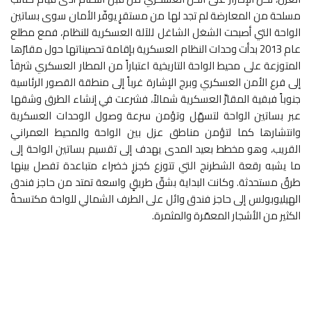
مسلحة من المعارضة لم تجد لها من مستقرٍ يوفّر الأمان سوى بساتين
الواحة التي أصبحت الشغل الشاغل للآلة العسكرية للنظام، فمع مطلع
عام 2013 بدأت وحدات النظام العسكرية بإقامة تحصيناتها حول مقارّها
المتوزعة على محيط الواحة التاريخية اعتباراً من المطار العسكري شرقاً
إلى فرع الأمن العسكري وبرج الإشارة غرباً إلى منطقة القصور الرئاسية
جنوباً فبقية المقارِّ العسكرية شمالاً، فشرعت في إنشاء الطرق وشقها
عبر بساتين الواحة لتسهّل وتؤمن سرعة وصول الوحدات العسكرية
وانتشارها كما لتؤمن مناطق عزل بين الواحة والمحيط العمراني
القريب، وهو مخطط بعيد المدى يهدف إلى تقسيم بساتين الواحة إلى
ما يشبه رقعة الشطرنج التي تتوزع كجزرٍ خضراء متباعدة تفصل بينها
طرقٌ مستحدثة. وكانت البداية بشقّ طريقٍ واسعة تمتد من حاجز فندق
الهيليوبولس إلى حاجز فندق وائل على الطرف الشمالي للواحة مكتسحةً
الكثير من الأشجار المعمّرة والمثمرة.