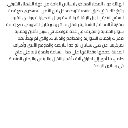
الهائلة حول المطار المحاذي لبساتين الواحة من جهة الشمال الشرقي.
وتَبِعَ ذلك شق طرق واسعة تربط مدخل فرع الأمن العسكري مع قمة
السفح الشرقي لجبل الإشارة والقلعة وجبل الحصينيات ووادي القبور
مخترقةً المدافن الشمالية بشكلٍ مدمّر وغير قابل للتعويض، مع إقامة
سواتر الحماية والتجريف في عدة مواضع، في سبيل تأمين وحماية
مقرات راجمات الصواريخ والمدافع والدبابات، والتي لم تهدأ، بعد
تمركزها، عن صلي بساتين الواحة التاريخية والموقع الأثري وأطراف
المدينة بحممها وقذائفها على مدار الساعة ولمدةٍ تزيد على عامٍ
كامل، ما أدى إلى احتراق آلاف أشجار النخيل والزيتون والرمان المثمرة
في بساتين الواحة.