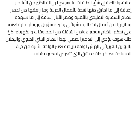
عالية، ولذلك فإن شقّ الطرقات وتوسيعها وإزالة الكثير من الأشجار
إضافة إلى ما احترق منها نتيجة للأعمال الحربية وما رافقها من تدمير
لنظام السقاية التقليدي بالأقنية وطمر الآبار، إضافةً إلى ما تشهده
بساتينها من أعمال احتطاب عشوائي وغير مسؤول وبوتائر عالية تعتمد
على تحكم النظام بتوفير عوامل التدفئة من المحروقات والكهرباء؛ كلُّ
ذلك سوف يؤدي إلى التدمير الحتمي لهذا النظام البيئي الحيوي والإخلال
بالتوازن الفيزيائي الهش لواحة تاريخية تعتبر الواحة الثانية من حيث
المساحة بعد غوطة دمشق التي تتعرض لمصير مشابه.