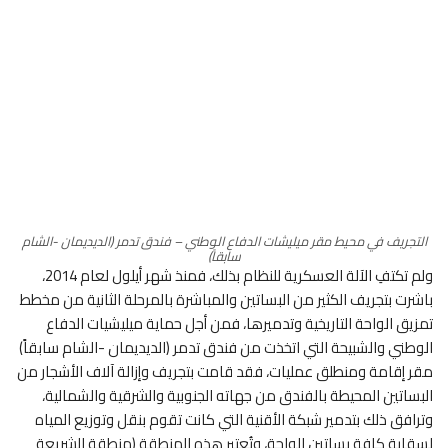
التجريف في محيط مقر ميليشات الدفاع الوطني – فندق تدمر (الديديمان -الشام
سابقاً)
ولم تكتفِ الآلة العسكرية للنظام بذلك، فمنذ شهر أيلول لعام 2014،
باشرت بتجريف الكثير من البساتين والمباشرة بالمرحلة الثانية من مخطط
تمزيق الواحة التاريخية وتدميرها، فمن أجل حماية ميليشيات الدفاع
الوطني والشبيحة التي اتخذت من فندق تدمر (الديديمان -الشام سابقاً)
مقر إقامة ومنطلق عمليات، فقد قامت بتجريف وإزالة آلاف الأشجار من
البساتين المحيطة بالفندق من جهاته الجنوبية والشرقية والشمالية،
وترافق ذلك بتدمير شبكة الأقنية التي كانت تقوم بنقل وتوزيع المياه
لسقاية كافة بساتين الواحة، وتُعتبر هذه المنطقة (منطقة الشريعة