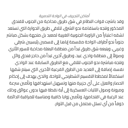
أماكن التجريف في الواحة التدمرية
وقد باشرت قوات النظام في شق طريق محاذية من الجنوب للفندق
المذكور وتتجه باستقامة نحو الشرق، لتلاقي طريق الحوارة التي تستعد
لشقه اعتباراً من الزاوية الجنوبية الغربية لمعبد بل متجهة بشكل مباشر
جنوباً نحو أطراف الواحة مقسمة إياها إلى قسمين رئيسيين شرقي
وغربي، ويتبعه شق طريق تبدأ من منطقة البعلة محاذية للسور الأثري
وصولاً إلى منطقة وادي عيد، وطريق أخرى تبدأ من حاجز فندق وائل
وتتجه مباشرة نحو الجنوب لتلتقي مع الطريق السابقة عند الوادي
نفسه، إضافة إلى العديد من الطرق الفرعية الأخرى التي سيتم شقها
استكمالاً لمخطط التقسيم الشطرنجي للواحة، والذي يهدف إلى إحكام
الحصار والعزل على أي جزيرة منها وتسهيل استهدافها وتأمين سرعة
ومرونة وصول الآليات العسكرية إلى أية نقطة فيها بدون عوائق وذلك
عند الرغبة في اقتحامها، وتأمين زوايا كافية ومناسبة للمراقبة الدائمة
خوفاً من أي تسلل محتمل من قبل الثوار.