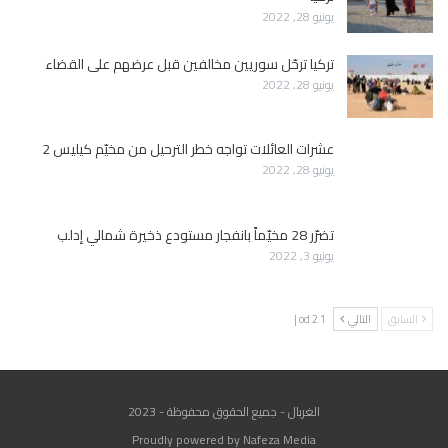
يونيو 28, 2022
تركيا ترحّل سوريين مخالفين قبل عرضهم على القضاء
يونيو 28, 2022
عشرات العائلات تواجه خطر الترحيل من مخيّم كيليس 2
يونيو 28, 2022
تضرّر 28 مخيّماً بانفجار مستودع ذخيرة شمالي إدلب
يونيو 3, 2022
السابق
التالي
1 od 2 |
الغربال - جميع الحقوق محفوظة - 2023
Proudly powered by Nafeza Media