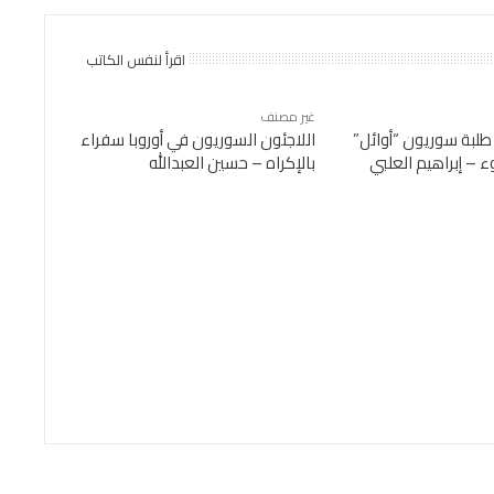
اقرأ لنفس الكاتب
غير مصنف
 طلبة سوريون “أوائل”
اللاجئون السوريون في أوروبا سفراء
ء – إبراهيم العلبي
بالإكراه – حسين العبدالله