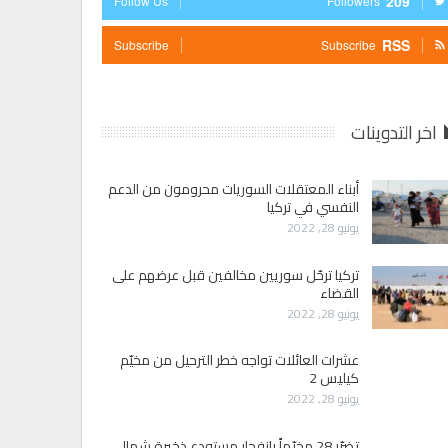
209
Follow Us
Followers
RSS
Subscribe
Subscribe
اخر التدوينات
أبناء المعتقلات السوريات محرومون من الدعم
النفسي في تركيا
يونيو 28, 2022
تركيا ترحّل سوريين مخالفين قبل عرضهم على
القضاء
يونيو 28, 2022
عشرات العائلات تواجه خطر الترحيل من مخيّم
كيليس 2
يونيو 28, 2022
تضرّر 28 مخيّماً بانفجار مستودع ذخيرة شمالي