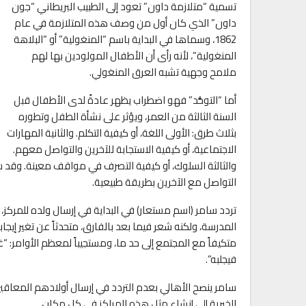
تسمية “متلازمة داون” تعود إلى الطبيب البريطاني “جون
داون” الذي كان أول من وصف هذه المتلازمة في عام
1862، وسماها في البداية باسم “المنغولية” أو “البلاهة
المنغولية”، لأنه رأى أن الأطفال المولودين بها لهم
ملامح وجهية تشبه العرق المنغولي.
أما “التوحُّد” فهو اضطراب يظهر عادةً لدى الأطفال قبل
السنة الثالثة من العمر، ويؤثر على نشأة الطفل وتطوره
بثلاث طرق: الأولى اللغة، أو كيفية التكلم. والثانية المهارات
الاجتماعية، أو كيفية الاستجابة للآخرين والتواصل معهم.
والثالثة السلوك، أو كيفية التصرف في مواقف معينة. وقد 
التواصل مع الآخرين بطريقة طبيعية.
تردد سامر (اسم مستعار) في البداية في إرسال ولده للمركز، ل
المدرسة، ولكنه شعر فيما بعد بالفارق، متحدثاً عن تغير إيجاب
متكيفاً مع المجتمع إلى حد ما، ومستجيباً لمعظم الأوامر:
فيجلبه”.
سامر ينصح الأهالي بعدم التردد في إرسال أولادهم المعاق
الخيرية إلى إنشاء مثل هذه المراكز في كل مكان.