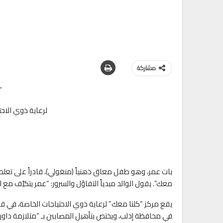
مشاركة
“
لرعاية ذوي الاح
بات عمر، وهو طفل معاق ذهنياً (منغولي)، قادراً على تعلم ا
معك”. يقول الوالد مبدياً التفاؤل والسرور: “عمر يتكيَّف مع ال
يقع مركز “كلنا معك” لرعاية ذوي الاحتياجات الخاصة، في 
في محافظة إدلب، ويختص بتأهيل المصابين بـ “متلازمة داون”