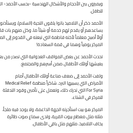
ويميزون بين الأحجام والأشكال الهندسية -بحسب الأحمد- الذي
للطفل.
الأحمد ذكر أن التلاميذ باتوا يلقون التحية (السلام)، ويست
يساعدهم أو يقدم لهم خدمة أو شيئاً ما، وكل منهم بات قادر
أولاً أصبح معلماً لأخته فاطمة التي تبعته في القدوم إلى ا
المركز يومياً وهما في قمة السعادة!
تحدث الأحمد عن بعض المواقف العدوانية التي تصدر من بعض أول
يعيشها أولئك الأطفال ضمن أسرهم والمجتمع.
ولفت الأحمد إلى ضعف مناعة أولئك الأطفال أمام
الأمراض التي يسببها البرد، شاكراً منظمة Medical Relief
For Syria التي تدرك ذلك، وتعمل على تأمين وقود التدفئة
للمركز في الشتاء.
المركز هو بيت استأجرته الجهة الداعمة، ولا يوجد فيه ملجأ،
مثله مثل معظم بيوت القرية، ولدى سماع صوت طائرة
يخاف التلاميذ، مثلهم مثل باقي الأطفال.