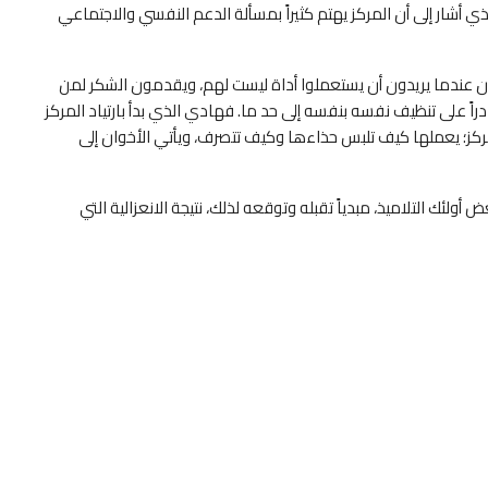
 أشار إلى أن المركز يهتم كثيراً بمسألة الدعم النفسي والاجتماعي
أذنون عندما يريدون أن يستعملوا أداة ليست لهم، ويقدمون الشكر لمن
اً على تنظيف نفسه بنفسه إلى حد ما. فهادي الذي بدأ بارتياد المركز
لمركز؛ يعملها كيف تلبس حذاءها وكيف تتصرف، ويأتي الأخوان إلى
ئك التلاميذ، مبدياً تقبله وتوقعه لذلك، نتيجة الانعزالية التي