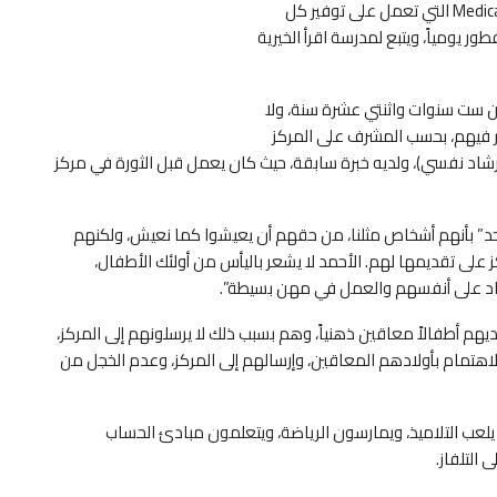
“التوحد”. هذا المركز مدعوم من منظمة Medical Relief For Syria التي تعمل على توفير كل
ر يومياً، ويتبع لمدرسة اقرأ الخيرية
ين ست سنوات واثنتي عشرة سنة، ولا
ير فيهم، بحسب المشرف على المركز
(إرشاد نفسي)، ولديه خبرة سابقة، حيث كان يعمل قبل الثورة في مركز
وحد” بأنهم أشخاص مثلنا، من حقهم أن يعيشوا كما نعيش، ولكنهم
على تقديمها لهم. الأحمد لا يشعر باليأس من أولئك الأطفال،
ماد على أنفسهم والعمل في مهن بسيطة”.
ديهم أطفالاً معاقين ذهنياً، وهم بسبب ذلك لا يرسلونهم إلى المركز،
 الاهتمام بأولادهم المعاقين، وإرسالهم إلى المركز، وعدم الخجل من
حيث يلعب التلاميذ، ويمارسون الرياضة، ويتعلمون مبادئ الحساب
التلفاز.