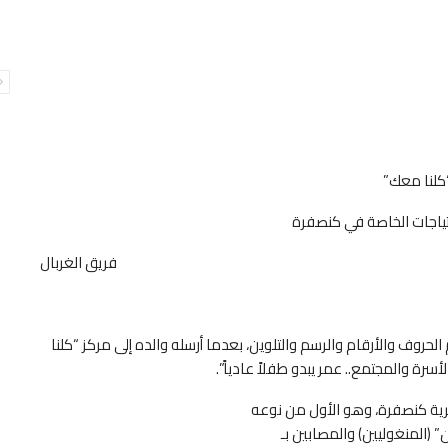
كلنا معك”
تياجات الخاصة في كنصفرة
فريق الغربال
لحروف والأرقام والرسم والتلوين، بعدما أرسله والده إلى مركز “كلنا
أسرة والمجتمع.. عمر يبدو طفلاً عادياً”.
قرية كنصفرة، وهو الأول من نوعه
 (المنغوليين) والمصابين بـ