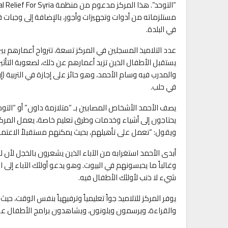
مستلزماته من أدوات وتجهيزات وأجور، بالإضافة إلى وجبات فطو
في البلدة.
عدد التلاميذ المسجلين في المركز تسعة، تترواح أعمارهم ب
يستقبل الأطفال الذين تزيد أعمارهم عن ذلك، لصعوبة التأث
والمدرب فيه وسام الأحمد، وهو حائز على إجازة في التربية 
في حلب.
يصف الأحمد الأشخاص المصابين بـ “متلازمة داون” أو “الت
يحتاجون إلى أشياء وخدمات وطرق تعليم خاصة، يعمل المركز 
ويقول: “نعمل على تأهيلهم، بحيث يمكنهم مستقبلاً الاعت
أبدى الأحمد استغرابه من الآباء الذين يشعرون بالخجل لأن ل
وغالباً ما يحبسونهم في البيوت. وهو يدعو أولئك الآباء إلى
شيء لا ذنب لأولئك الأطفال فيه.
يوفر المركز للتلاميذ جواً تعليمياً وترفيهياً بنفس الوقت، 
والقراءة، ويرسمون ويلونون، ويشاهدون برامج الأطفال على 