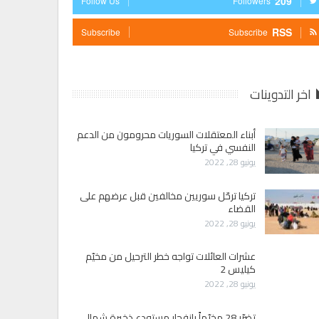
209
Follow Us
Followers
RSS
Subscribe
Subscribe
اخر التدوينات
أبناء المعتقلات السوريات محرومون من الدعم
النفسي في تركيا
يونيو 28, 2022
تركيا ترحّل سوريين مخالفين قبل عرضهم على
القضاء
يونيو 28, 2022
عشرات العائلات تواجه خطر الترحيل من مخيّم
كيليس 2
يونيو 28, 2022
تضرّر 28 مخيّماً بانفجار مستودع ذخيرة شمالي