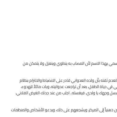
سمي بهذا الاسم لأن المصاب به ينطوي وينعزل ولا يتمكن من
عدم ثقته بأن ولده العدواني قادر على الانضباط والالتزام بنظام
ي في حياة الطفل، بعد أن تراجعت عدوانيته، وبات مائلاً للهدوء،
 “غسل وجهك يا ولدي، فيغسله.. اجلب من عند جدتك الغرض الفلاني،
ين ذهنياً إلى المركز، ويشجعهم على ذلك، ويدعو الأشخاص والمنظمات