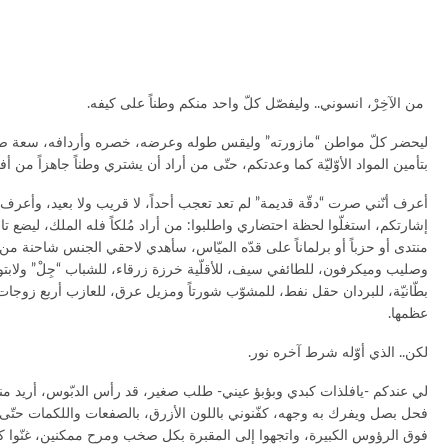
من الآخِرْ، انسوني.. وليفصّل كلّ واحد منكم وطناً على كيفه.
ليحضر كلّ مواطن “مازورته” وليقس طوله وعرضه، خصره وأردافه، سعة صدره،
بتأمين المواد الأوّليّة كما وعدتكم، حتّى من أراد أن يشتري وطناً جاهزاً من أ
أعرف أنّني صرت “دقّة قديمة” لم تعد تعجب أحداً، لا قريب ولا بعيد، وأعرف أنّ
إشارتكم، استغلّوا لحظة احتضاري واطلبوا: من أراد مُلكاً فله الملك، ليضع تا
منتدى أو حزباً أو برلماناً على قدّه الميّاس، سأهدي لاحقي الجنس شاحنة من ال
وصليب وميكرفون، للطائفي سيف، للأقلّية خرزة زرقاء، للشباب “جِلْ” ولابتو
بطّانيّة، للبردان حقل نفط، للمشوّب شورتاً ومزيل عرق، للعازب أربع زوجا
عظمها.
لكن.. الذي أوّله شرط آخره نور.
لي عندكم -يافلذات كبدي وبؤبؤ عيني- طلب صغير، قد رأس الدبّوس، أريد منكم
فحل بصل ويفرك به وجهه، كفّنوني باللون الأزرق، بالصفعات واللكمات حتّى
فوق الرؤوس الكبيرة، واتجهوا إلى المقبرة بكل صخب ومرح ممكنين، غنّوا كلّ ما