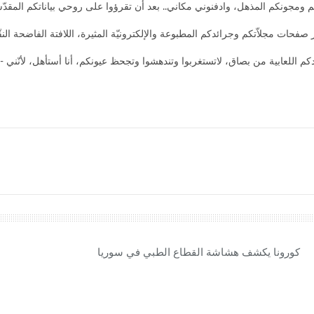
م ومجونكم المذهل، وادفنوني مكاني.. بعد أن تقرؤوا على روحي بياناتكم المقدّس
 صفحات مجلاّتكم وجرائدكم المطبوعة والإلكترونيّة المثيرة، اللافتة الفاضحة النق
دكم اللعابية من بصاق، لاتستغربوا وتندهشوا وتجحظ عيونكم، أنا أستأهل، لأنّني -
كورونا يكشف هشاشة القطاع الطبي في سوريا