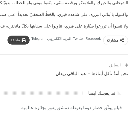
الشيخاني والجيرك والفلامنكو ورقصة ستّي، متّعوا موتي ولو للحظات بعبثيّتك
واكتبوا.. ياأبنائي البررة، على شاهدة قبري، بالخطّ الصحفيّ تحديداً، على صدر
ولا تنسوا أن تزرعوا صبّارة على قبري، تناوبوا على سقايتها بكلّ ماتختزنه غد
Facebook
Twitter
البريد الالكتروني
Telegram
طباعة
مشاركة
السابق
نحن أمةٌ تأكل أبناءَها – عبد الباقي زيدان
قد يعجبك ايضا
فيلم يوثّق حصار دوما بغوطة دمشق يفوز بجائزة عالمية