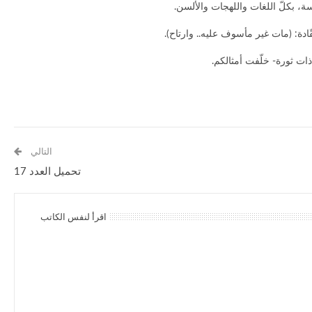
ة، بكلّ اللغات واللهجات والألسن.
ّادة: (مات غير مأسوف عليه.. وارتاح).
ذات ثورة- خلّفت أمثالكم.
التالي
تحميل العدد 17
اقرأ لنفس الكاتب