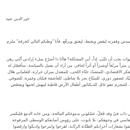
خير الدين عبيد
س وقفزته ليقص ويخيط، ليفتق ويرقّع، فأنا “وطنكم البالي كخرقة” ملزم
ت يجب أن تلبّى، إذاً.. أين المشكلة؟ هاأنا ذا أصرّح بملء إرادتي أنّني رهن
راً مربّعاً أوشبراً أو أثراً لحافر، من أراد أن يعمل بالسياسة، سأفصّل له
لفكر الاقتصادي، للمتشدّد حنّاء اللحى، للمعتدل ميزان حرارة، للعلماني هلال
يّاد عصفور دوري، للسبّاح بحر بلا شاطئ، للعاشقة قبلتان وغمزة، للصوفي
 للمجرم عفو عامّ، للديكتاتور أطفال الأرض قاطبة لينهش لحمها ويفصّص
ذاب فيّ وقد فَعَلْ، غسّلوني بدموعكم المالحة، ومن خانه الدمع فليكسر
ظ أنفاسي في وجوهكم- بلا تابوت، على رؤوس أصابعكم الوسطى المرفوعة
وا بشعارات أحزابكم الطنّانة الرنّانة، اهزجوا وامرحوا وادبكوا وارقصوا