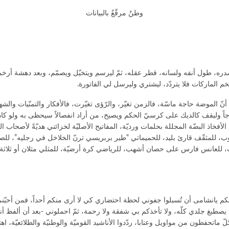
وطنٌ مرقّعٌ بالبيانات
 طول أنفه ولسانه، قطر عقله، ثمّ ليرسم ويتخيّل ويصمّم، وبعد دهشة أرخميد
فخم الماركات فلا يتردّد، ليشتري وليرسل لي الفاتورة.
 الموضة حاجة ماسّة، فالزمن تغيّر، والرّؤى تغيّرت، فالأفكار والتمنّيات والشهوا
جاً وليقف كالديك على كرسيّ الحكم ويصيح، من أراد انفصالاً سيحظى به ولو كان مت
أفخاذ البضّة المجللة بحلمات ورديّة، المفاتيح الأصليّة لخزائني هديّةً لأصحاب ا
ب، للمثقّف قارئ بليد، للحميماتي “طير بربريسي ترنّ الخلاخل في رجليه”، للص
ت، للعانس فارس على حصان أشهب، للرياضي كرة أرضيّة، للمثلي مثلان أو ثلاثة،
 يانشامى أن تُسبلوا جفوني لحظة احتضاري كي لا أرى منكم أحداً، فمن أحبّني 
 يصطبغ جلدي كلّه، ولا تأخذكم بي شفقة ولا رحمة، ثمّ احملوني -بعد أن ألف
تحفظون من مواويل وعتابا، ردّدوا الأناشيد القوميّة والوطنيّة والطلائعيّة، اهتف