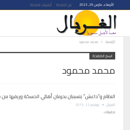
الأربعاء, مارس 29, 2023
عن المجلة
أرشيف المجلة
الرئيسية
محمد محمود
اسم الصفحة
محمد محمود
النظام و”داعش” يتسببان بحرمان أهالي الحسكة وريفها من
الغربال
نوفمبر 12, 2015
تحقيقات