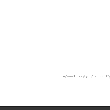
شنّ النظام السوري حرباً اقتصادية على أهالي محافظة الحسكة في بداية عام2012 بالتزامن مع الهجمة العسكرية