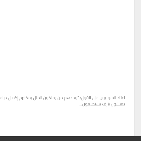
اعتاد السوريون على القول: "وحدهم من يملكون المال يمكنهم إكمال درا
يعيشون بترف يستطيعون…