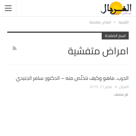
الرئيسية
امراض متفشية
اسم الصفحة
امراض متفشية
الجرب.. ماهو وكيف نتخلّص منه – الدكتور: سامر الجنيدي
الغربال
فبراير 21, 2015
غير مصنف