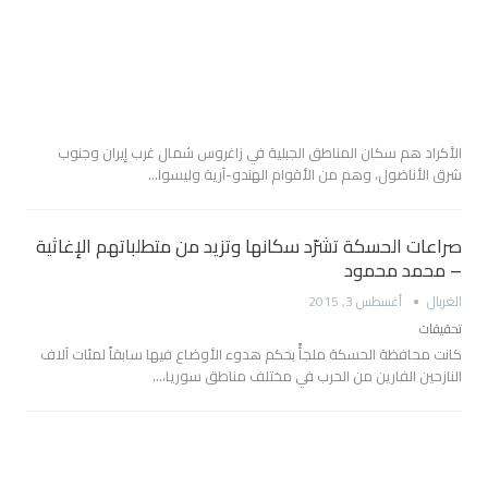
الأكراد هم سكان المناطق الجبلية في زاغروس شمال غرب إيران وجنوب
شرق الأناضول، وهم من الأقوام الهندو-آرية وليسوا…
صراعات الحسكة تشرّد سكانها وتزيد من متطلباتهم الإغاثية
– محمد محمود
الغربال
أغسطس 3, 2015
تحقيقات
كانت محافظة الحسكة ملجأً بحكم هدوء الأوضاع فيها سابقاً لمئات آلاف
النازحين الفارين من الحرب في مختلف مناطق سوريا،…