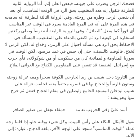
فضحك الرجل وضرب على جبهته.. فبعض الظن إثم، أما الرواية الثانية
للطرفة فتقول إنه هدد المغتصِب بحق الرد في الوقت المناسب، أي بعد
أن يقضي الرجل وطره من زوجته، وفي الرواية الثالثة للطرفة أنه سامحه
في هذه المرة على أنه في المرة القادمة سيرد في الوقت غير المناسب
أي فوراً كما يفعل “الصائل”، وفي الرواية الرابعة أنه توضأ وصلى ركعتين
استخارة في كيفية الرد ثم اكتفى بالدعاء على المغتصِب. المسألة في
الاحتفاظ بحق الرد هي مسألة احتيال على الزمن، وخداع له، لكن الزمن لا
يُخدَع، فالوقت كالسيف، حتى إن حبس في غمد مرصود، لكن الوقت في
سوريا المقاومة والممانعة كان من بسكويت أو من شوكولاته، فأي حرب
مع إسرائيل الشقيقة قد تنغص على المقاومين الكفاح مع الغواني الملاح.
من التاريخ: دخل شبيب بن زيد الخارجي الكوفة سحراً ومعه غزالة زوجته
وستون فارساً والحجاج بها في قصره مختفياً منه، فحلفت غزالة على
شبيب ليدخلن المسجد الجامع وليصلين في مقام الحجاج ففعل ثم خرج
منها وهو ينشد :
أسد عليّ وفي الحروب نعامة حمقاء تجفل من صفير الصافر
تقول الأمثال: البكاء على رأس الميت، وكل شيء بوقته حلو. إذا قلبنا وجه
عملة “الوقت المناسب” سنجد على الوجه الآخر، بلغة الدجاج، عبارة: إلى
الأبد.