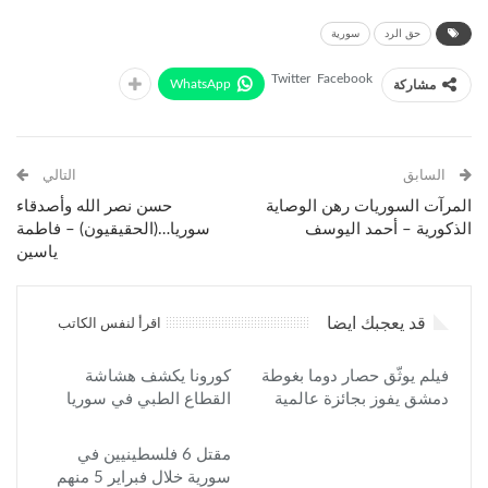
حق الرد
سورية
Twitter
Facebook
WhatsApp
مشاركة
السابق
التالي
المرآت السوريات رهن الوصاية
حسن نصر الله وأصدقاء
الذكورية – أحمد اليوسف
سوريا…(الحقيقيون) – فاطمة
ياسين
قد يعجبك ايضا
اقرأ لنفس الكاتب
فيلم يوثّق حصار دوما بغوطة
كورونا يكشف هشاشة
دمشق يفوز بجائزة عالمية
القطاع الطبي في سوريا
مقتل 6 فلسطينيين في
سورية خلال فبراير 5 منهم