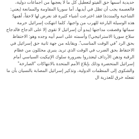
حديدية اسمها حق الفيتو لتعطيل كل ما لا يعجبها من اجماعات دولية،
فالعصمة يجب أن تظل في أيديها.. أما سوريا المقاومة والممانعة (يعني:
الشاجبة والمنددة) فقد اخترعت أشياء كثيرة قد نعرض لها لاحقاً، أهمها؛
هذه الوسيلة البارعة للهرب من واجبها، كلما انتهكت إسرائيل حرمة
سمائها وقصفت مداجنها (يبدو أن إسرائيل لا تقوى إلا على الدجاج فالدجاج
سلاح سوريا الاستراتيجي!) وأسمته على اسم أبيه وجده وهو: الاحتفاظ
بحق الرد “في الوقت المناسب”. ويقابله من جهة ثانية حق إسرائيل في
الاحتفاظ بحق الضرب في الوقت الذي تريد. ينبري محللون من عظام
الرقبة ودهن الأرداف ليعتذروا بضرورة سلوك الإتيكيت السياسي أمام
إسرائيل المتحضرة وذلك بإبلاغ الأمم المتحدة بالانتهاكات “الصارخة”
والشكوى إلى المنظمات الدولية، وتذكير إسرائيل المصابة بالنسيان بأن ما
تفعله خرق للعذرية ال