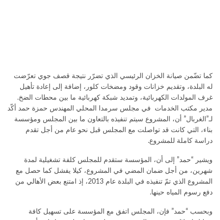
كما تضّمن صيانة الخزان الرئيسي الذي تضرّر نتيجة قصف جوي تعرّضت
له البلدة، وتقديم خزانات وقود ومضخات كلور، إضافة إلى إعادة تأهيل
غرف المولدات الكهربائية، وتمديد شبكة كهربائية ما بين محطات الضخ.
مدير مكتب الخدمات في مجلس سرمدا المحلي المهندس حمزة حمد أكّد
لـ”الغربال” أن، المشروع سيتم تنفيذه بالتعاون ما بين المجلس ومؤسسة
بناء، التي كانت قد تواصلت مع المجلس قبل نحو عام من أجل تقدم
دراسة كاملة للمشروع.
ويشير “حمد” إلى أن، المؤسسة ستقدم للمجلس كلفة تشغيلية لمدة
شهرين، من أجل ضمان المضي في المشروع، كيلا يفشل كما حصل مع
المشروع الذي تمّ تنفيذه في البلدة عام 2013، إذ امتنع بعض الأهالي من
دفع رسوم المياه حينها.
وبحسب “حمد” فإن، المجلس اتفق مع المؤسسة على تسهيل كافة