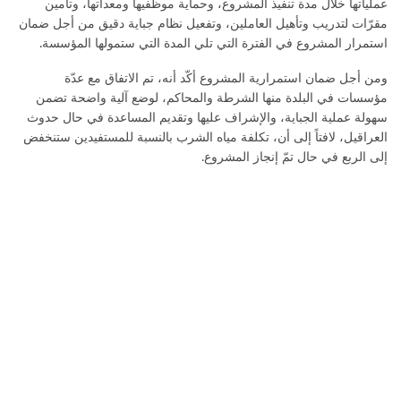
عملياتها خلال مدة تنفيذ المشروع، وحماية موظفيها ومعداتها، وتأمين
مقرّات لتدريب وتأهيل العاملين، وتفعيل نظام جباية دقيق من أجل ضمان
استمرار المشروع في الفترة التي تلي المدة التي ستمولها المؤسسة.
ومن أجل ضمان استمرارية المشروع أكّد أنه، تم الاتفاق مع عدّة
مؤسسات في البلدة منها الشرطة والمحاكم، لوضع آلية واضحة تضمن
سهولة عملية الجباية، والإشراف عليها وتقديم المساعدة في حال حدوث
العراقيل، لافتاً إلى أن، تكلفة مياه الشرب بالنسبة للمستفيدين ستنخفض
إلى الربع في حال تمّ إنجاز المشروع.