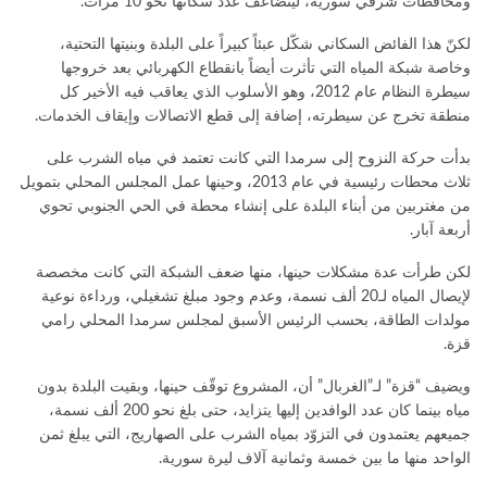
ومحافظات شرقي سورية، ليتضاعف عدد سكانها نحو 10 مرات.
لكنّ هذا الفائض السكاني شكّل عبئاً كبيراً على البلدة وبنيتها التحتية،
وخاصة شبكة المياه التي تأثرت أيضاً بانقطاع الكهربائي بعد خروجها
سيطرة النظام عام 2012، وهو الأسلوب الذي يعاقب فيه الأخير كل
منطقة تخرج عن سيطرته، إضافة إلى قطع الاتصالات وإيقاف الخدمات.
بدأت حركة النزوح إلى سرمدا التي كانت تعتمد في مياه الشرب على
ثلاث محطات رئيسية في عام 2013، وحينها عمل المجلس المحلي بتمويل
من مغتربين من أبناء البلدة على إنشاء محطة في الحي الجنوبي تحوي
أربعة آبار.
لكن طرأت عدة مشكلات حينها، منها ضعف الشبكة التي كانت مخصصة
لإيصال المياه لـ20 ألف نسمة، وعدم وجود مبلغ تشغيلي، ورداءة نوعية
مولدات الطاقة، بحسب الرئيس الأسبق لمجلس سرمدا المحلي رامي
قزة.
ويضيف “قزة” لـ”الغربال” أن، المشروع توقّف حينها، وبقيت البلدة بدون
مياه بينما كان عدد الوافدين إليها يتزايد، حتى بلغ نحو 200 ألف نسمة،
جميعهم يعتمدون في التزوّد بمياه الشرب على الصهاريج، التي يبلغ ثمن
الواحد منها ما بين خمسة وثمانية آلاف ليرة سورية.