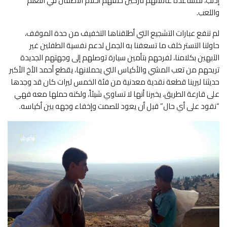
إدلب، لمساعدة عائلاتهم تاركين خلفهم أحلام الأطفال في التعلم
واللعب.
لم تنفع عبارات التشجيع التي أطلقناها التخفيف من حدة الموقف،
حاولنا التستر خلف ما تسعفنا به الجمل لدعم نفسية الطفلين غير
الآبهين بكلامنا، لفرحهم بتأمين سيارة توصلهم إلى وجهتهم الجديدة
تريحهم من تعب المشي والأكياس التي يحملانها، يقطع أحمد الأخ الأكبر
حديثنا ليرينا قطعة نقدية معدنية من فئة الخمس ليرات كان قد وجدها
على قارعة الطريق، يخبرنا أنها لا تساوي شيئاً، ولكنه حملها معه فهي
“نقود على أي حال” قبل أن يعود للصمت وإخفاء وجهه بين أكياسه.