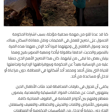
كنا قد عدنا للتو من مهمة صحفية مؤجلة، بسبب اشتراط الحكومة
الحصول على تصريح للعمل في المخيمات ونقل معاناة السكان هناك،
وعند وصول الطفلين إلى وجهتهما قررنا أخذ الإذن منهما هذه المرة
بالتصوير والحديث، اندفعا بطفولة ليأخذا وضعية التصوير بفرح وهما
يرتبان بعض ما تبقى من ثيابهما، كان هذا التصريح الأهم الذي حصلنا
عليه من الإنسانية بعيداً عن الحكومة وبيروقراطيتها الإدارية وتجاهلها
للحياة التي يمثل أحمد ومحمد أحد أشكالها في المنطقة، دون مراعاة أو
تدخل أو مساعدة من أحد.
يكفي أن تتجول في طرقات المحافظة لتجد مئات الأطفال الذين
يمتهنون البحث عن مخلفات المواد البلاستيكية والمعدنية، يمضون
معظم وقتهم بين أكوام القمامة في الظروف المناخية كافة،
يتعرضون للأمراض والآفات والتحرش والاختطاف والتعنيف واستغلال
التجار دون حماية أو تدخل من المؤسسات الحكومية أو المنظمات