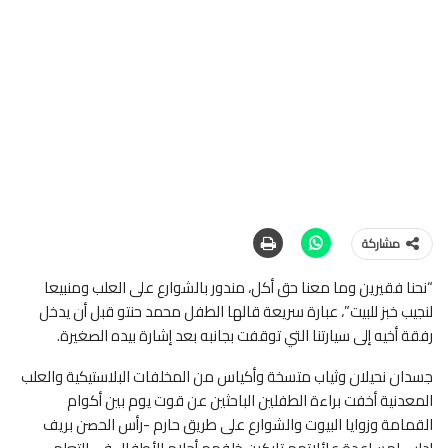
مشاركة
“نحنا فقيرين وما معنا حق أكل، مندور بالشوارع على العلب ومنبيعا
لنجيب خبز للبيت”، عبارة سريعة قالها الطفل محمد حنتو قبل أن يدخل
رفقة أخيه إلى سيارتنا التي توقفت بجانبه بعد إشارة بيده الصغيرة.
جسدان نحيلان وثياب متسخة وأكياس من المخلفات البلاستيكية والعلب
المعدنية أخفت براءة الطفلين الباحثين عن قوت يوم بين أكوام
القمامة وزوايا البيوت والشوارع على طريق حارم -رأس الحصن بريف