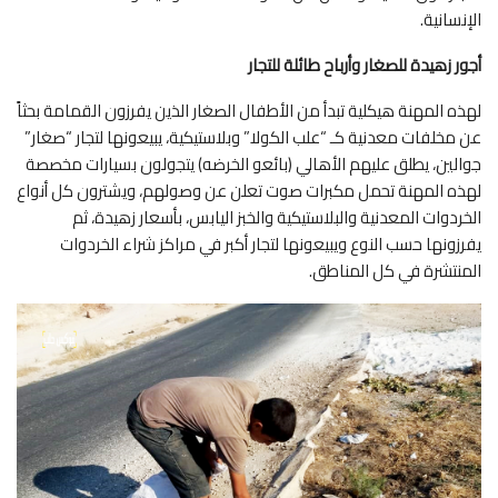
الإنسانية.
أجور زهيدة للصغار وأرباح طائلة للتجار
لهذه المهنة هيكلية تبدأ من الأطفال الصغار الذين يفرزون القمامة بحثاً
عن مخلفات معدنية كـ “علب الكولا” وبلاستيكية، يبيعونها لتجار “صغار”
جوالين، يطلق عليهم الأهالي (بائعو الخرضه) يتجولون بسيارات مخصصة
لهذه المهنة تحمل مكبرات صوت تعلن عن وصولهم، ويشترون كل أنواع
الخردوات المعدنية والبلاستيكية والخبز اليابس، بأسعار زهيدة، ثم
يفرزونها حسب النوع ويبيعونها لتجار أكبر في مراكز شراء الخردوات
المنتشرة في كل المناطق.