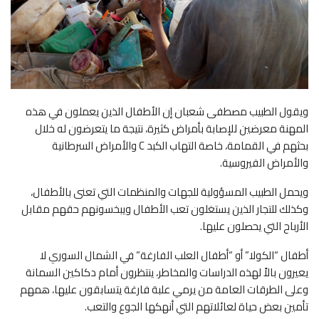
ويقول الطبيب مصطفى شعبان إن الأطفال الذين يعملون في هذه
المهنة معرضين للإصابة بأمراض كثيرة، نتيجة ما يتعرضون له خلال
بحثهم في القمامة، خاصة التهاب الكبد C والأمراض السرطانية
والأمراض الفيروسية.
ويحمل الطبيب المسؤولية للجهات والمنظمات التي تعنى بالأطفال،
وكذلك للتجار الذين يستغلون تعب الأطفال ويبخسونهم حقهم مقابل
الأرباح التي يحصلون عليها.
أطفال “الكولا” أو “أطفال العلب الفارغة” في الشمال السوري لا
يعيرون بالاً لهذه الدراسات والمخاطر، ينتظرون أمام دكاكين السمانة
وعلى الطرقات العامة من يرمي علبة فارغة يتسابقون عليها، همهم
تأمين بعض حياة لعائلاتهم التي أنهكها الجوع والتعب.