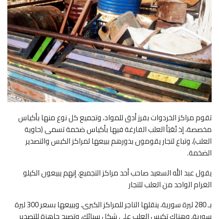
تقوم مراكز الخردوات بفرز أدق للمواد، وتجميع كل نوع منها بأكياس
مخصصة، إذ تُعَبَأ العلب الفارغة فيها بأكياس ضخمة تسمى (حاوية
العلب)، وتباع لتجار يقومون بدورهم ببيعها لمراكز الكبس والتصدير
الضخمة.
يقول عبد الله السعيد صاحب أحد مراكز التجميع، إنهم يبيعون الكيلو
الغرام الواحد من العلب للتجار
بـ 280 ليرة سورية، ينقلها التاجر للمراكز الكبرى، ويبيعها بسعر 300 ليرة
سورية، وهناك تكبس العلب على شكل سبائك، وتصبح جاهزة للتصدير