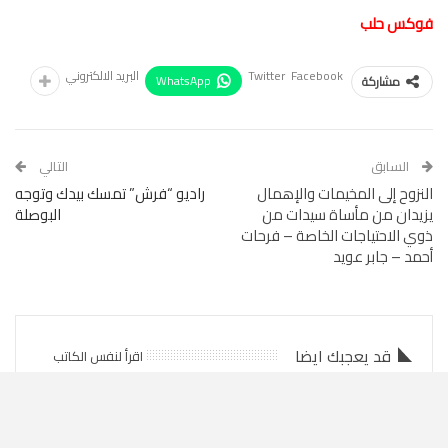
فوكس حلب
Facebook
Twitter
البريد الالكتروني
WhatsApp
مشاركة
السابق
التالي
النزوح إلى المخيمات والإهمال
راديو “فرش” تمسك بيدك وتوجه
يزيدان من مأساة سيدات من
البوصلة
ذوي الاحتياجات الخاصة – فرحات
أحمد – جابر عويد
قد يعجبك ايضا
اقرأ لنفس الكاتب
أخبار
أخبار