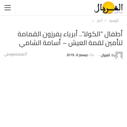
الرئيسية
أخبار
أطفال “الكولا”.. أبرياء يفرزون القمامة
لتأمين لقمة العيش – أسامة الشامي
أخبار
مجتمع
محلي
On
ديسمبر 6, 2019
By
الغربال