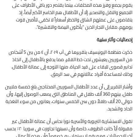
يقوم بجمع وفرز هذه المخلفات، بينما يقتصر دور باقي الأطراف على
التجميع والنقل والتصدير، إلَا أن الأطفال هم الخاسر الأكبر أيضاً، إذ
يتقاضون على عملهم الشاق والخطر أسعاراً لا تكفي لتأمين قوت
يومهم، مقابل التجار الذين “يأكلون البيضة والتقشيرة”.
إحصائيات وآثار سلبية
ذكرت منظمة اليونيسيف بتقريرها في آب ٢٠١٩، أن ٤ من بين 5 أشخاص
من السوريين يعيشون تحت خط الفقر، مما يدفع بالأطفال إلى اتخاذ
تدابير قصوى للبقاء على قيد الحياة، منها التوجه إلى عمالة الأطفال،
وذلك لمساعدة أفراد عائلاتهم في سد الرمق.
وأشار التقرير إلى أن عدد الأطفال السوريين المحتاجين بلغ خمسة ملايين
طفل، بينهم 360 ألف طفل في المناطق التي يصعب الوصول إليها، وأن
حوالي 20 ألف طفلاً دون سن الخمس سنوات، يعانون من سوء التغذية
الحاد والشديد.
تقول الاستشارية التربوية والأسرية نورا نحاس أن عمالة الأطفال غير
مقبولة أيَاً كانت الظروف، خاصة وأن نسبتها تجاوزت في سوريا ٢٠٪ بحسب
آخر الإحصائيات، وهو رقم لا يستهان به، خصوصاً وأن هذه الأعمال