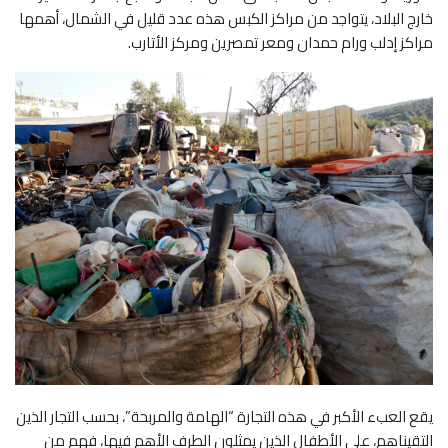
خارج البلاد، يتواجد من مراكز الكبس هذه عدد قليل في الشمال، أهمها
مراكز إدلب ورام حمدان ومعر تمصرين ومركز الأتارب.
يقع العبء الأكبر في هذه التجارة “الهامة والمربحة”، بحسب التجار الذين
التقيناهم، على الأطفال الذين يمثلون الطرف الأهم فيها، فهم من