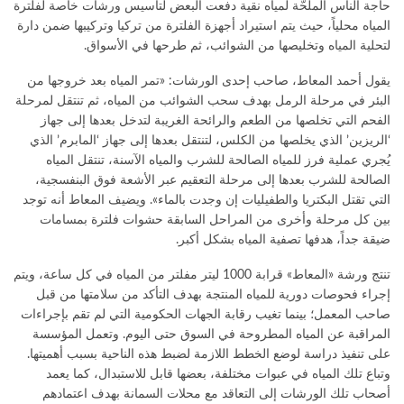
حاجة الناس الملحّة لمياه نقية دفعت البعض لتأسيس ورشات خاصة لفلترة
المياه محلياً، حيث يتم استيراد أجهزة الفلترة من تركيا وتركيبها ضمن دارة
لتحلية المياه وتخليصها من الشوائب، ثم طرحها في الأسواق.
يقول أحمد المعاط، صاحب إحدى الورشات: «تمر المياه بعد خروجها من
البئر في مرحلة الرمل بهدف سحب الشوائب من المياه، ثم تنتقل لمرحلة
الفحم التي تخلصها من الطعم والرائحة الغريبة لتدخل بعدها إلى جهاز
‘الريزين’ الذي يخلصها من الكلس، لتنتقل بعدها إلى جهاز ‘المابرم’ الذي
يُجري عملية فرز للمياه الصالحة للشرب والمياه الآسنة، تنتقل المياه
الصالحة للشرب بعدها إلى مرحلة التعقيم عبر الأشعة فوق البنفسجية،
التي تقتل البكتريا والطفيليات إن وجدت بالماء». ويضيف المعاط أنه توجد
بين كل مرحلة وأخرى من المراحل السابقة حشوات فلترة بمسامات
ضيقة جداً، هدفها تصفية المياه بشكل أكبر.
تنتج ورشة «المعاط» قرابة 1000 ليتر مفلتر من المياه في كل ساعة، ويتم
إجراء فحوصات دورية للمياه المنتجة بهدف التأكد من سلامتها من قبل
صاحب المعمل؛ بينما تغيب رقابة الجهات الحكومية التي لم تقم بإجراءات
المراقبة عن المياه المطروحة في السوق حتى اليوم. وتعمل المؤسسة
على تنفيذ دراسة لوضع الخطط اللازمة لضبط هذه الناحية بسبب أهميتها.
وتباع تلك المياه في عبوات مختلفة، بعضها قابل للاستبدال، كما يعمد
أصحاب تلك الورشات إلى التعاقد مع محلات السمانة بهدف اعتمادهم