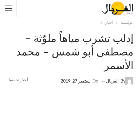
الرئيسية
أخبار
إدلب تشرب مياهاً ملوّثة –
مصطفى أبو شمس – محمد
الأسمر
أخبار
تحقيقات
By
الغربال
On
سبتمبر 27, 2019