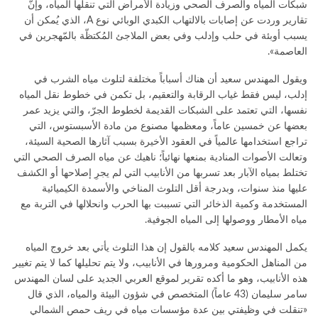
شبكات المياه والصرف الصحي وزيادة الأمراض التي تنقلها المياه، وإنَّ
تقارير وردت عن إصابات بالالتهاب الكبدي الوبائي نوع A، الذي يُمكن أن
يسبب أوبئة في حلب وإدلب وفي بعض الملاجئ المُكتظّة بالمّهجرين في
العاصمة».
ويقول المهندس سعيد أن هناك أسباباً مختلفة لتلوث مياه الشرب في
إدلب، ليس فقط غياب الرقابة والتعقيم، بل تكمن في خطوط نقل المياه
نفسها، التي تعتمد على الشبكات القديمة لخطوط الجرّ، والتي يزيد عمر
بعضها عن خمسين عاماً، ومعظمها مصنوع من مادة الأسبستوس، التي
تراجع استخدامها عالمياً في العقود الأخيرة بسبب آثارها الصحية السيئة،
وتعالت الأصوات المنادية بمنعها نهائياً؛ ناهيك عن مياه الصرف الصحي التي
تختلط بمياه الآبار بعد تسربها من الأنابيب التي لم يجرِ إصلاحها أو الكشف
عليها منذ سنوات، وبدرجة أقل التلوث المناخي والأسمدة الكيميائية
المستخدمة وكمية الذخائر التي تسببت بها الحرب وانحلالها في التربة مع
مياه الأمطار ووصولها إلى المياه الجوفية.
يكمل المهندس سعيد كلامه بالقول إن هذا التلوث يأتي بعد خروج المياه
من المناهل الحكومية ومرورها في الأنابيب، ولا يتم تحليلها كما لا يتم تغيير
هذه الأنابيب، وهو ما أكده تقرير لموقع العربي الجديد على لسان المهندس
سامر سليمان (43 عاماً) المتخصص في شؤون البيئة والمياه، الذي قال
«تنقلت في وظيفتي بين عدة مؤسسات مياه في ريف حمص الشمالي