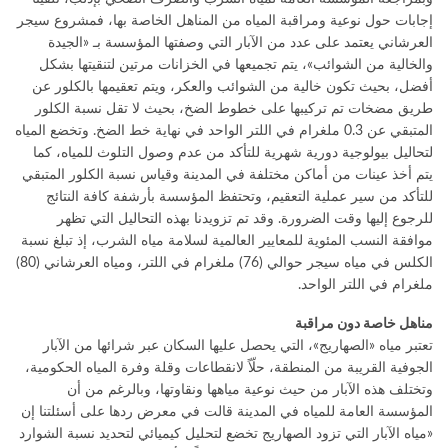
إجابات حول نوعية ومراقبة المياه من المناهل الخاصة بها، فمشروع سيجر
العرشاني يعتمد على عدد من الآبار التي وصفتها المؤسسة بـ «الجيدة
والخالية من الشوائب»، يتم تجميعها في الخزانات مرتين لتنقيتها بشكل
أفضل، بحيث تكون خالية من الشوائب والعكر، ويتم تعقيمها بالكلور عن
طريق مضخات تم تركيبها على خطوط الضخ، بحيث لا تقل نسبة الكلور
المتبقي عن 0.3 ملغرام في اللتر الواحد في نهاية خط الضخ. وتخضع المياه
لتحاليل بيولوجية دورية شهرية للتأكد من عدم وصول التلوث للمياه، كما
يتم أخذ عينات من أماكن مختلفة في المدينة وقياس نسبة الكلور المتبقي
للتأكد من سير عملية التعقيم، وتحتفظ المؤسسة بأرشفة كافة النتائج
للرجوع إليها وقت الضرورة. وقد تم تزويدنا بهذه التحاليل التي تظهر
موافقة النسب المئوية للمعايير العالمية لسلامة مياه الشرب، إذ تبلغ نسبة
الكلس في مياه سيجر حوالي (76) ملغرام في اللتر، ومياه العرشاني (80)
ملغرام في اللتر الواحد.
مناهل خاصة دون مراقبة
تعتبر مياه «الصهاريج»، التي يحصل عليها السكان عبر شرائها من الآبار
الجوفية القريبة من المنطقة، حلّاً لانقطاعات وقلة وفرة المياه الحكومية،
وتختلف هذه الآبار من حيث نوعية مياهها ونقاوتها، وبالرغم من أن
المؤسسة العامة للمياه في المدينة قالت في معرض ردها على أسئلتنا إن
«مياه الآبار التي تزود الصهاريج تخضع لتحليل كيميائي لتحديد نسبة الشوارد