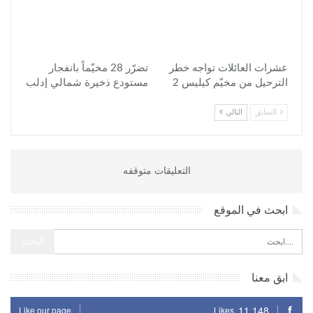
عشرات العائلات تواجه خطر
تضرّر 28 مخيّماً بانفجار
الترحيل من مخيّم كيليس 2
مستودع ذخيرة شمالي إدلب
السابق
التالي
التعليقات متوقفه
ابحث في الموقع
ابق معنا
11,148
Like our page
Likes