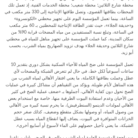
محطة شارع الثلاثين؛ محطة شعيب؛ محطة الخدمات الفنية. إذ تعمل تلك
المحطات بطاقتها القصوى، وتصل طاقتها الإنتاجية إلى 330 متر مكعب في
الساعة، بينما تعمل المؤسسة اليوم على تجهيز محطتي «الكونسروة»
و«حديقة الجلاء»، حيث تقدر الطاقة الإنتاجية للمحطتين بـ 60 متر مكعب
في الساعة، وتبلغ نسبة المستفيدين من مياه المضخات قرابة 90% من
سكان المدينة، كما عملت المؤسسة على تجهيز مناهل للمياه في محطتي
شارع الثلاثين وحديقة الجلاء بهدف تزويد الصهاريج بمياه الشرب، بحسب
أبو زيد.
تعمل المؤسسة على ضخ المياه للأحياء السكنية بشكل دوري بتقدير 10
ساعات أسبوعياً لكل خط، في حال لم تتعرض الشبكة والمضخات لأي
عطل وعملت بطاقتها الكاملة، ما يعني افتقار الأهالي لمياه الشرب من
هذه المناهل لأيام طويلة. ويؤكد من التقيناهم أن مشاكل كبيرة في عمليات
الضخ تحول دون كفاية الأهالي، أجملوها بـ «ضعف عملية الضخ في كثير
من الأحيان وعدم استفادة البيوت الطرفية منها، خاصة مع استخدام بعض
الأهالي لمولدات الدينمو (السنطرفيش)، ما يحرم نسبة كبيرة من الأهالي
من وصول المياه، أو وصولها بشكل متقطع وضعيف، كذلك صغر حجم
الخزانات المتوافرة في البيوت، يضاف إليها انقطاع المياه بسبب عطل
الشبكة، ما يعني تأجيل حصولهم على الماء لأسبوع أو أسابيع أخرى».
وبمراجعة المؤسسة العامة لمياه الشرب والصرف الصحي بإدلب، تلقينا