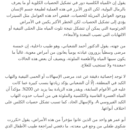
يقول إن «للمياه الكلسية دور في تشكيل الحصيات الكلوية أو ما يعرف
بالرمال البولية، لكن الدور الأبرز في هذه العملية لطبيعة جسم الإنسان
ووجود العوامل المزيلة للحصيات، فنقص أحد هذه العوامل مثل السيترات
يؤدي إلى تشكيل الحصيات. لكن الخطر الأكبر يكمن في الأمراض
الجرثومية التي يمكن أن تتشكل نتيجة تلوث المياه مثل الحمّى التيفية أو
الالتهابات التي تصيب المعدة والأمعاء».
من جهته، يقول الدكتور أحمد الشعباني، وهو طبيب داخلية، إن خمسة
مرضى وسطياً يزورون عيادته يومياً يعانون من أمراض معوية، غالباً ما
يكون سببها المياه والأطعمة الملوثة، ويضيف أن بعض هذه الحالات
«معندة» ولا تستجيب للعلاج.
لا توجد إحصائية دقيقة عن عدد مرضى الإسهالات أو الحمى التيفية والتهاب
الكبد في المنطقة، إلّا أن الشعباني يؤكد زيادتها بنسب كبيرة عما كانت
عليه في الأعوام السابقة، ويقدر هذه الزيادة بما يزيد عن 200%. مؤكداً أن
المياه العسرة القاسية والكلسية والملوثة هي من أسباب حدوث التهاب
الكبد الفيروسي A، والإسهال الحاد، كما تسبب تشكل حصيات الكلس على
اختلاف أنواعها.
أبو عمر هو واحد من الذين عانوا مؤخراً من هذه الأمراض، يقول «تكررت
شكوى طفلي من وجع في معدته، ما دفعني لمراجعة طبيب الأطفال الذي