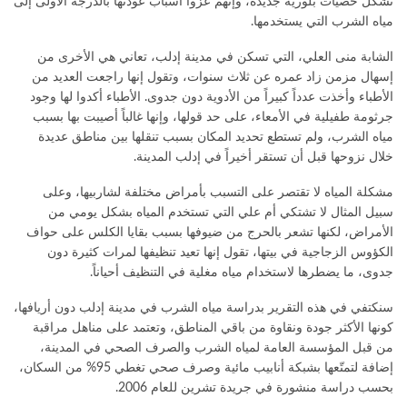
تشكل حصيات بلورية جديدة، وإنهم عزوا أسباب عودتها بالدرجة الأولى إلى
مياه الشرب التي يستخدمها.
الشابة منى العلي، التي تسكن في مدينة إدلب، تعاني هي الأخرى من
إسهال مزمن زاد عمره عن ثلاث سنوات، وتقول إنها راجعت العديد من
الأطباء وأخذت عدداً كبيراً من الأدوية دون جدوى. الأطباء أكدوا لها وجود
جرثومة طفيلية في الأمعاء، على حد قولها، وإنها غالباً أصيبت بها بسبب
مياه الشرب، ولم تستطع تحديد المكان بسبب تنقلها بين مناطق عديدة
خلال نزوحها قبل أن تستقر أخيراً في إدلب المدينة.
مشكلة المياه لا تقتصر على التسبب بأمراض مختلفة لشاربيها، وعلى
سبيل المثال لا تشتكي أم علي التي تستخدم المياه بشكل يومي من
الأمراض، لكنها تشعر بالحرج من ضيوفها بسبب بقايا الكلس على حواف
الكؤوس الزجاجية في بيتها، تقول إنها تعيد تنظيفها لمرات كثيرة دون
جدوى، ما يضطرها لاستخدام مياه مغلية في التنظيف أحياناً.
سنكتفي في هذه التقرير بدراسة مياه الشرب في مدينة إدلب دون أريافها،
كونها الأكثر جودة ونقاوة من باقي المناطق، وتعتمد على مناهل مراقبة
من قبل المؤسسة العامة لمياه الشرب والصرف الصحي في المدينة،
إضافة لتمتّعها بشبكة أنابيب مائية وصرف صحي تغطي 95% من السكان،
بحسب دراسة منشورة في جريدة تشرين للعام 2006.