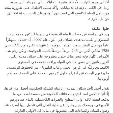
أكد لي وجود التهاب بالأمعاء، ونتيجة التحليلات التي أجريناها تبين وجود
رمل في الكلى بالإضافة للالتهابات، وأكَّدَ طبيب الأطفال على ضرورة منعه
من تناول المياه الكلسية التي لعبت دوراً بوجود تلك الحصيات إضافة إلى
عوامل أخرى».
حلول مكلفة
ورد في دراسة عن مصادر المياه الجوفية في سوريا للدكتور محمد سعيد
المصري والكيميائية هدى عساف في أيلول عام 2007، أن «هناك استهتاراً
عاماً من قبل البشر بتلوث المياه الجوفية، إذ شهدت الفترة من 1971 حتى
1985 تفشّي أكثر من 245 مرضاً مرتبطاً بالمياه الجوفية»، ولكن رغم هذه
الأمراض كلّها، فإنه ليس هناك حلول مطروحة على سكان مدينة إدلب،
الذين يعانون من نقص حاد في المياه يرافقه ضعف في المستوى
الاقتصادي وقلّة في فرص العمل وغياب للكهرباء عبر الخطوط الرئيسية،
ما يدفعهم للبحث عن اجتراح حلول لا يكون الحفاظ على الصحة أحد أهم
أولوياتها.
يقول أحمد (أحد سكان المدينة) إن مياه الشبكة الحكومية أفضل من غيرها،
إلّا أنها لا تكفي لسد احتياجات عائلته المكونة من خمسة أشخاص، ما
يدفعه لتعبئة كافة أواني المطبخ والعبوات البلاستيكية بالماء عند دورهم
الأسبوعي، ويضحك حين يخبرنا عن خلية النحل التي تتحول إليها أسرته عند
وصول المياه، والساعات التي يقضونها في ملء كل الأواني الفارغة