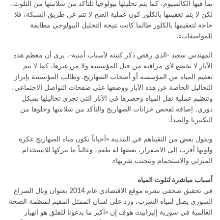
بما فيها الكالسيوم، كما يتم تحليلها بيولوجياً للتأكد من سلامتها من التلوث،
لكن لا يتم تعقيمها بالكلور كون عملية الضخ لا تتم عن طريق الشبكة، فلا
حاجة لتعقيمها بالكلور طالما كانت نتيجة التحليل البيولوجي مطابقة
للمواصفات».
المهندس سعيد -الذي رفض ذكر كنيته لأسباب أمنية-، يرى أن معظم هذه
الآبار لا تخضع لأي مراقبة من قبل المؤسسة ولا من غيرها، كما لا يتم
تعقيم المياه من المؤسسة أو أصحاب الصهاريج. وطالب المؤسسة بإبراز
التحاليل الخاصة عن هذه الآبار ووضعها على صفحات التواصل الاجتماعي،
وتنظيم عملية نقل المياه وحصرها في الآبار التي تجري تحاليلها بشكل
دوري، إضافة لفحص خزانات الصهاريج والتأكد من سلامتها وخلوها من
البكتيريا والصدأ.
ويقول بعض من التقيناهم في المدينة «أحياناً تكون مياه الصهاريج عكرة
ولونها أقرب إلى الاصفرار، بعضها له طعم، وغالباً ما نتركها للاستخدام
المنزلي والاستحمام ونتجنب شربها».
أسباب مباشرة لتلوث المياه
في تحقيق صحفي نشره موقع الاقتصادي عام 2014 بعنوان وبال الصراع
السوري يصل لمياه الشرب، ورد على لسان الممثل المقيم لمنظمة الصحة
العالمية في سورية إليزابيث هوف إن «أكبر ما يدعونا للقلق هو انهيار