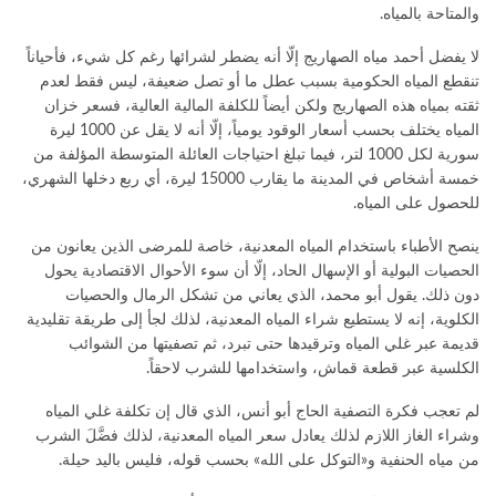
والمتاحة بالمياه.
لا يفضل أحمد مياه الصهاريج إلّا أنه يضطر لشرائها رغم كل شيء، فأحياناً
تنقطع المياه الحكومية بسبب عطل ما أو تصل ضعيفة، ليس فقط لعدم
ثقته بمياه هذه الصهاريج ولكن أيضاً للكلفة المالية العالية، فسعر خزان
المياه يختلف بحسب أسعار الوقود يومياً، إلّا أنه لا يقل عن 1000 ليرة
سورية لكل 1000 لتر، فيما تبلغ احتياجات العائلة المتوسطة المؤلفة من
خمسة أشخاص في المدينة ما يقارب 15000 ليرة، أي ربع دخلها الشهري،
للحصول على المياه.
ينصح الأطباء باستخدام المياه المعدنية، خاصة للمرضى الذين يعانون من
الحصيات البولية أو الإسهال الحاد، إلّا أن سوء الأحوال الاقتصادية يحول
دون ذلك. يقول أبو محمد، الذي يعاني من تشكل الرمال والحصيات
الكلوية، إنه لا يستطيع شراء المياه المعدنية، لذلك لجأ إلى طريقة تقليدية
قديمة عبر غلي المياه وترقيدها حتى تبرد، ثم تصفيتها من الشوائب
الكلسية عبر قطعة قماش، واستخدامها للشرب لاحقاً.
لم تعجب فكرة التصفية الحاج أبو أنس، الذي قال إن تكلفة غلي المياه
وشراء الغاز اللازم لذلك يعادل سعر المياه المعدنية، لذلك فضَّلَ الشرب
من مياه الحنفية و«التوكل على الله» بحسب قوله، فليس باليد حيلة.