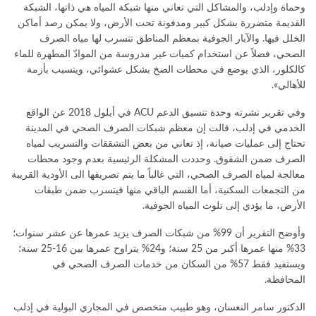
وحماة وإدلب، والمشاكل التي تعاني منها شبكة المياه هي ذاتها، الشبكة
القديمة متضررة بشكل كبير ومدفونة تحت الأرض، ولا يمكن رصد أماكن
الخلل فيها. والآبار الجوفية بمعظم المناطق تتسرب لها مياه الصرف
الصحي، فضلاً عن استخدام كميات غير مدروسة من الموادّ المطهرة للماء
كالكلور، الذي يوضع في محطات الضخ بشكل عشوائي، ويتسبب بأزمة
للأهالي».
وفي تقرير نشرته وحدة تنسيق الدعم ACU في أيلول 2018 عن الواقع
الخدمي في إدلب، قالت إن معظم شبكات الصرف الصحي في المدينة
تحتاج إلى عمليات صيانة، إذ تعاني من بعض التشققات والتسريب لمياه
الصرف ضمن الشقوق. وحددت المشكلة الرئيسية بعدم وجود محطات
معالجة لمياه الصرف الصحي، التي غالباً ما يتم تصريفها الى الأودية القريبة
من التجمعات السكنية، أما القسم الباقي منها فيتسرب ضمن طبقات
الأرض، ما يؤدي إلى تلوث المياه الجوفية.
وأوضح التقرير أن 99% من شبكات الصرف يزيد عمرها عن عشر سنوات؛
33% منها عمرها أكبر من 25 سنة؛ و24% يتراوح عمرها بين 16-25 سنة؛
ويستفيد فقط 57% من السكان من خدمات الصرف الصحي في
المحافظة.
الدكتور سامر النعسان، وهو طبيب متخصص في المجاري البولية في إدلب