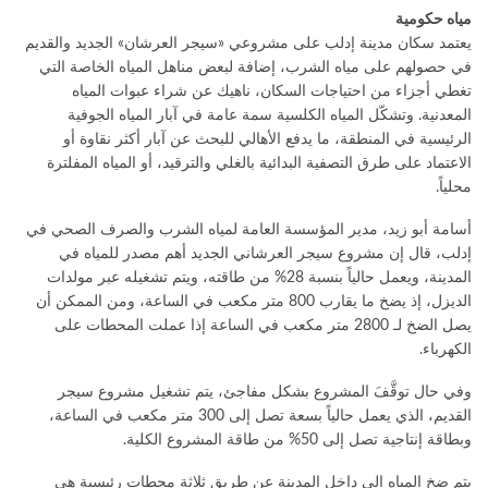
مياه حكومية
يعتمد سكان مدينة إدلب على مشروعي «سيجر العرشان» الجديد والقديم
في حصولهم على مياه الشرب، إضافة لبعض مناهل المياه الخاصة التي
تغطي أجزاء من احتياجات السكان، ناهيك عن شراء عبوات المياه
المعدنية. وتشكّل المياه الكلسية سمة عامة في آبار المياه الجوفية
الرئيسية في المنطقة، ما يدفع الأهالي للبحث عن آبار أكثر نقاوة أو
الاعتماد على طرق التصفية البدائية بالغلي والترقيد، أو المياه المفلترة
محلياً.
أسامة أبو زيد، مدير المؤسسة العامة لمياه الشرب والصرف الصحي في
إدلب، قال إن مشروع سيجر العرشاني الجديد أهم مصدر للمياه في
المدينة، ويعمل حالياً بنسبة 28% من طاقته، ويتم تشغيله عبر مولدات
الديزل، إذ يضخ ما يقارب 800 متر مكعب في الساعة، ومن الممكن أن
يصل الضخ لـ 2800 متر مكعب في الساعة إذا عملت المحطات على
الكهرباء.
وفي حال توقَّفَ المشروع بشكل مفاجئ، يتم تشغيل مشروع سيجر
القديم، الذي يعمل حالياً بسعة تصل إلى 300 متر مكعب في الساعة،
وبطاقة إنتاجية تصل إلى 50% من طاقة المشروع الكلية.
يتم ضخ المياه إلى داخل المدينة عن طريق ثلاثة محطات رئيسية هي