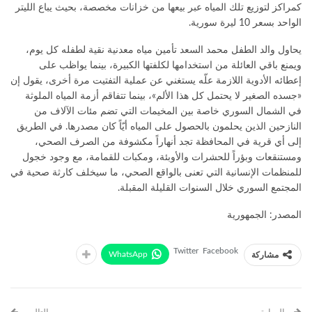
كمراكز لتوزيع تلك المياه عبر بيعها من خزانات مخصصة، بحيث يباع الليتر
الواحد بسعر 10 ليرة سورية.
يحاول والد الطفل محمد السعد تأمين مياه معدنية نقية لطفله كل يوم،
ويمنع باقي العائلة من استخدامها لكلفتها الكبيرة، بينما يواظب على
إعطائه الأدوية اللازمة علّه يستغني عن عملية التفتيت مرة أخرى، يقول إن
«جسده الصغير لا يحتمل كل هذا الألم»، بينما تتفاقم أزمة المياه الملوثة
في الشمال السوري خاصة بين المخيمات التي تضم مئات الآلاف من
النازحين الذين يحلمون بالحصول على المياه أيّاً كان مصدرها. في الطريق
إلى أي قرية في المحافظة تجد أنهاراً مكشوفة من الصرف الصحي،
ومستنقعات وبؤراً للحشرات والأوبئة، ومكبات للقمامة، مع وجود خجول
للمنظمات الإنسانية التي تعنى بالواقع الصحي، ما سيخلف كارثة صحية في
المجتمع السوري خلال السنوات القليلة المقبلة.
المصدر: الجمهورية
Twitter
Facebook
WhatsApp
مشاركة