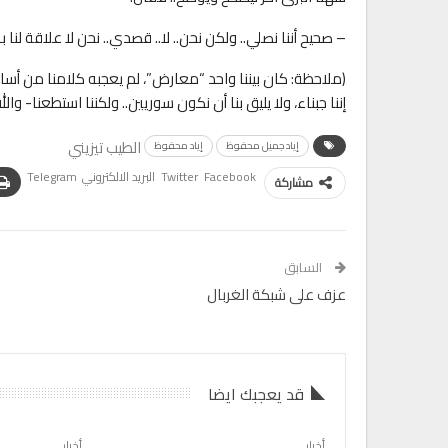
– صحيح أننا نصلي.. ولكن نحن.. لا.. قصدي.. نحن لا علاقة لنا 
(ملاحظة: كان بيننا واحد “معارض”، لم يعجبه كلامنا من أسا
إننا جبناء، ولا يليق بنا أن نكون سوريين.. ولكننا استطعنا- وا
الطيب تيزيني
إياد جميل محفوظ
إياد محفوظ
Facebook
Twitter
البريد الالكتروني
Telegram
مشاركة
السابق
عزف على شبكة الغربال
قد يعجبك ايضا
أخبار
أخبار