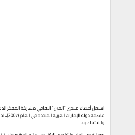
استغل أعضاء منتدى “العين” الثقافي مشاركةَ المفكر الدك
عاصمة دو
والاحتفاء به.
بعد الترحيب الحار.. والتقديم اللائق به.. استلم الدكتور طيب 