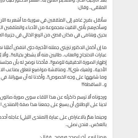
الملتقى.. وقال:
سأنقل، بفرح غامر، إلى المثقفين في سورية ما أشعر به الآن م
وسأخبرهم بأنني التقيت بمجموعة من الأدباء والمثقفين السور
يجري ويتنامى في مكان قصي من الربع الخالي في جزيرة الع
ما إن أكمل الدكتور تيزيني جملته الأخيرة حتى انتفض أغلبُنا
عبارات الاحتجاج والعتاب.. طالبين منه ألا يشطح بخياله!!.. وألا 
إظهار الصورة الحقيقية للوضع!!.. فأخذنا نوضح له بأن مجلسن
الأدبية.. و(هيك شي)!!.. ومناقشة مواضيع تتعلق بمتاعب ال
وما شابهها على وجه الخصوص!!.. وأكدنا له أن سهراتنا، في أغ
و.. الساقطة!!!
ورجوناه ألا ترسم ذاكرتُه عن هذا اللقاء سوى صورة صالون أدب
لدينا على الإطلاق أن يسبغ على جمعنا هذا صفة (المنتدى اللي
وحينما همَّ بالاعتراض على عبارة (المنتدى الليلي) عاجله أحدهم
بالعكس.. فنحن نصلي..
ههنا انبرى آخر ليصحح ويوضح.. فقال: