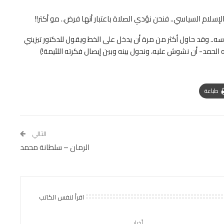
بالإسلام السياسي.. فنحن نؤدي الصلاة باعتبار أنها فرض.. مو أكتر!!
سه.. وقد حاول أكثر من مرة أن يدخل على الخط ويقول للدكتور تيزيني
لله الحمد- أن نشوش عليه، ونحول بينه وبين إيصال فكرته اللئيمة!)
طباعة
التالي
الرمان – سلطانة محمد
اقرأ لنفس الكاتب
أخبار