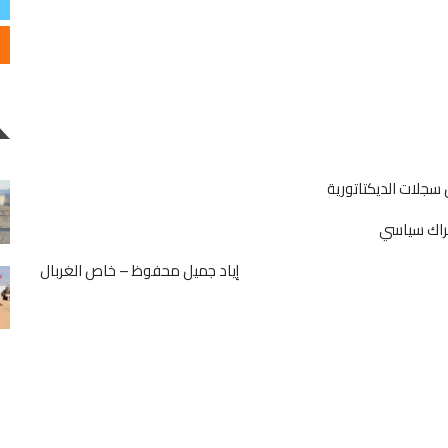
سجلات الديكتاتورية
راك سياسي
إياد جميل محفوظ – خاص الغربال