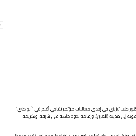
تور طيب تيزيني في إحدى فعاليات مؤتمر ثقافي أقيم في “أبو ظبي”
لة الإمارات العربية المتحدة في العام (2007).. لدعوته إلى مدينة (العين)، وإقامة ندوة خاصة على شرفه، وتكريمه،
تيزيني دفة الحديث، واستهله بالتعبير عن بالغ إعجابه وخالص تقديره بهذا