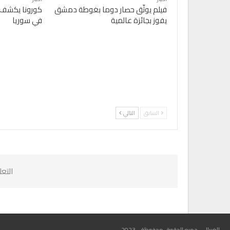
فيلم يوثّق حصار دوما بغوطة دمشق
كورونا يكشف 
يفوز بجائزة عالمية
في سوريا
السابق
التالي
التع
الغربال - جميع الحقوق محفوظة - 2023