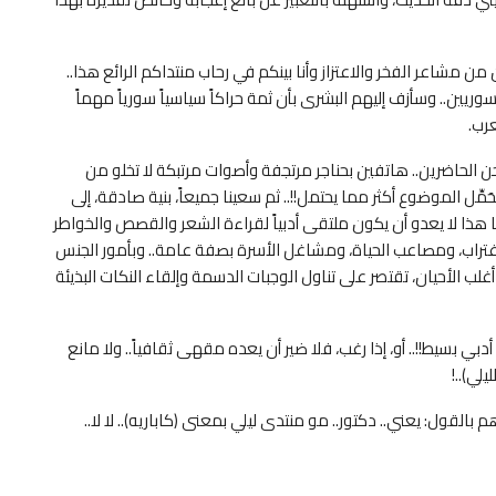
ن مشاعر الفخر والاعتزاز وأنا بينكم في رحاب منتداكم الرائع هذا..
يين.. وسأزف إليهم البشرى بأن ثمة حراكاً سياسياً سورياً مهماً
رب.
 نحن الحاضرين.. هاتفين بحناجر مرتجفة وأصوات مرتبكة لا تخلو من
يُحَمِّل الموضوع أكثر مما يحتمل!!.. ثم سعينا جميعاً، بنية صادقة، إلى
ا هذا لا يعدو أن يكون ملتقى أدبياً لقراءة الشعر والقصص والخواطر
اغتراب، ومصاعب الحياة، ومشاغل الأسرة بصفة عامة.. وبأمور الجنس
لب الأحيان، تقتصر على تناول الوجبات الدسمة وإلقاء النكات البذيئة
ي بسيط!!.. أو، إذا رغب، فلا ضير أن يعده مقهى ثقافياً.. ولا مانع
لي)..!
 بالقول: يعني.. دكتور.. مو منتدى ليلي بمعنى (كاباريه).. لا لا..