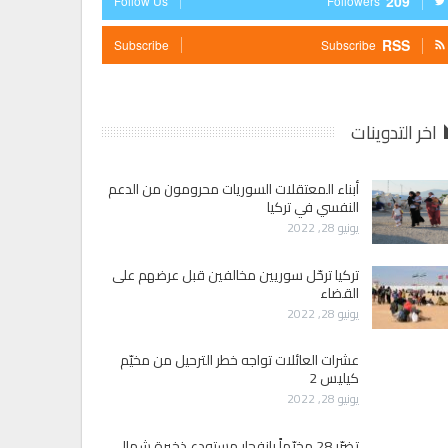
209
Follow Us
Followers
RSS
Subscribe
Subscribe
اخر التدوينات
أبناء المعتقلات السوريات محرومون من الدعم
النفسي في تركيا
يونيو 28, 2022
تركيا ترحّل سوريين مخالفين قبل عرضهم على
القضاء
يونيو 28, 2022
عشرات العائلات تواجه خطر الترحيل من مخيّم
كيليس 2
يونيو 28, 2022
تضرّر 28 مخيّماً بانفجار مستودع ذخيرة شمالي