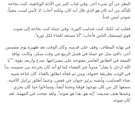
النظر عن أي شيء آخر، وفي غياب كثير من الأدلة الوثائقية، كنت بحاجة
للتأكد من أنه كان هو الذي قال أنه كان. ولكنه أجاب: لا. لأنني لست مغنياً،
صوتي ليس عذباً.
فقلت له: لكنك كنت عندليب الثورة، وفي حماة كنت بحاجة إلى صوت
قوي ليسمعك الناس فأجاب: “أنا مستعد للغناء لكل ثورة”.
في نهاية المطاف، وقف على قدميه. وكان الوقت بعد ظهيرة يوم مشمس
آخر، دافئ مثل جو حماة في فصل الربيع في وقت مبكر، وكانت نوافذ
الشقة في الطابق العاشر مفتوحة على مصراعيها. صدح وارتعد بقوة: “”يا
الله ارحل يا بشار” مدوياً عبر الفضاء كما لو أنه كان يخرجه من صميمه. بدأ
في الوثب بطريقة خجولة، ومن ثم فجأة انطلق بالغناء. كان غناءه شبيه
بغناء العندليب، وأشبه بزئير حيوان في قفص، وعنما أطلق تراتيل الأغنية،
سمعها كل من كان موجود فوقنا وتحتنا أيضاً، وتساءلوا عما كان يجري.
وعندها هتف صديقه: “إنه هو، هذا هو صوته”. ولقد نجحت في المهمة، لقد
كان صوته.