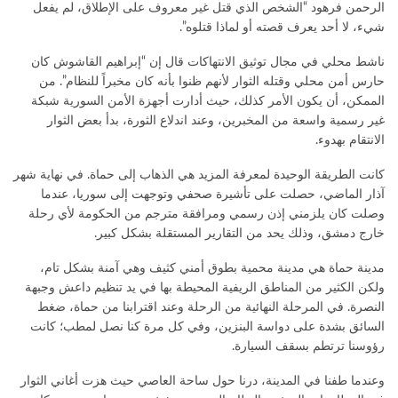
الرحمن فرهود “الشخص الذي قتل غير معروف على الإطلاق، لم يفعل
شيء، لا أحد يعرف قصته أو لماذا قتلوه”.
ناشط محلي في مجال توثيق الانتهاكات قال إن “إبراهيم القاشوش كان
حارس أمن محلي وقتله الثوار لأنهم ظنوا بأنه كان مخبراً للنظام”. من
الممكن، أن يكون الأمر كذلك، حيث أدارت أجهزة الأمن السورية شبكة
غير رسمية واسعة من المخبرين، وعند اندلاع الثورة، بدأ بعض الثوار
الانتقام بهدوء.
كانت الطريقة الوحيدة لمعرفة المزيد هي الذهاب إلى حماة. في نهاية شهر
آذار الماضي، حصلت على تأشيرة صحفي وتوجهت إلى سوريا، عندما
وصلت كان يلزمني إذن رسمي ومرافقة مترجم من الحكومة لأي رحلة
خارج دمشق، وذلك يحد من التقارير المستقلة بشكل كبير.
مدينة حماة هي مدينة محمية بطوق أمني كثيف وهي آمنة بشكل تام،
ولكن الكثير من المناطق الريفية المحيطة بها في يد تنظيم داعش وجبهة
النصرة. في المرحلة النهائية من الرحلة وعند اقترابنا من حماة، ضغط
السائق بشدة على دواسة البنزين، وفي كل مرة كنا نصل لمطب؛ كانت
رؤوسنا ترتطم بسقف السيارة.
وعندما طفنا في المدينة، درنا حول ساحة العاصي حيث هزت أغاني الثوار