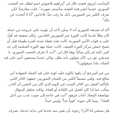
المناسب ليروي قصته. قال لي “إبراهيم قاشوش اسم لبطل عند الشعب
السوري. عندما أنشر هذه القصة سأنسف شهرته”، قلت معارضاً: لكن
يعرف الكثير من السوريين بأنك ما زلت حياً، فأجابني “أنا لا أتحدث عن
ذلك”.
أكد له صديقه السوري أنه لا يمكن لأحد أن يلومه على خروجه من حماة،
كان بطلاً عندما كانت الثورة عبر السوريين العاديين، وكان شقيقه قد قُتِلَ
على يد قوات الأمن السورية. كانت هذه نقطة جيدة. لفترة طويلة قبل أن
تصبح حمص مركز الثورة العنيف، كانت حماة مهد الثورة السلمية إلى حد
كبير. لكنه لم يكن مبالياً. وهنا قال لي: “أنت لا تعرف الشعب السوري، يا
صديقي. ثق بي، الآن يقولون بأنه بطل، ولكن عندما يسمعون أنني على قيد
الحياة، ماذا سيقولون؟”
من غير المرجح أن يلقوا باللوم عليه كونه على قيد الحياة. الشهادة أمر
مبالغ فيه، ولقي مسبقاً الكثير من الشبان السوريين حتفهم؛ الثائر الحي
بالتأكيد أفضل من الثائر الميت. في اليوم الذي كان من المقرر أن أغادر،
سألت عما إذا كان أفضل في الكتابة أو الغناء، ولكنه تجاهل السؤال
بتواضعه المعتاد. أجاب فرهود “أنت في حاجة إلى صوت عذب من أجل
الغناء”، بينما كان صوته “قوياً جداً” وليس جيداً.
هل سيغني لنا الآن؟ رجوته بأن يغني منذ تحدثنا في بداية حديثنا، بصرف