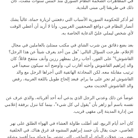
في المظاهرات الضخمة النظام السوري منذ خمس سنوات مضت، كان
ذلك في طريقنا إلى مبنى البلدية.
لم أذكر للحكومة السورية الأسباب التي دفعتني لزيارة حماة، غالباً يشك
أنصار النظام في دوافع الصحفيين الغربيين، وأنا لا أريد أن أعطي الوقت
لأي شخص ليملي عليّ الدعاية الخاصة به.
بعد بضع دقائق من شرب الشاي في مكتب ممتلئ بالعاملين في مجال
الإعلام، طرحت السؤال التالي: “هل من أحد يعرف شيئاً عن هذا الرجل؟
القاشوش؟” على الفور، أجاب رجل بمظهر رزين وأنف منتفخ قائلاً: كان
والد إبراهيم القاشوش وأخته أقارب لي، وأوضح أنه سيكون سعيداً في
ترتيب مقابلة معه. لكن المحادثة الهاتفية التي أجراها الرجل مع والد
القاشوش لم تجرِ على ما يرام. فبعد إلحاح طويل باللغة العربية، رفض
والد القاشوش الحديث معي.
عوضاً عن ذلك وعدني الرجل الذي يدعي أنه أحد أقربائه، والذي عرف عن
نفسه باسم أبو زاهر بأن “يقول لي كل شيء”، بينما كنا ننزل برفقة إعلامي
من إدارة المدينة إلى مقهى قريب.
كان أحد أيام الربيع، لقد أطلت طاولة العشاء في الهواء الطلق على نهر
العاصي، حيث يقال بأن جسد إبراهيم المشوه قد غرق هناك. في الخلفية
بعض من عجلات الماء، أو النواعير، التي تشتهر بها حماة. وما أفسد وشوّه