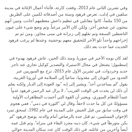
وفي تشرين الثاني عام 2013، وقعت كارثة، فأثناء أعمال الإغاثة في مدينة
سلقين في إدلب، تعرض فرهود وستة من أصدقائه لكمين على الطريق
من 150 ملثماً، كانوا مقاتلين في تنظيم داعش معظمهم أجانب. وتبين أنهم
يبحثون عن شخص آخر، ولكن كان الأمر مرعباً. وتم وضع شيء على عيون
الناشطين السبعة وتم نقلهم إلى زنزانة في مبنى مجاور، ومن ثم تم
إخراجهم واحداً تلو الآخر للتحقيق معهم بوحشية. وعندها لم يرغب فرهود
الحديث عما حدث بعد ذلك.
لقد كان يومه الأخير في سوريا. ومنذ ذلك الحين، عاش فرهود بهدوء في
إسطنبول؛ يشتغل في مجال الاستيراد والتصدير كوكيل تجاري عند تاجر
حديد وخردوات. في تشرين الأول عام 2015، نزح مع السوريين عبر
الحدود من اليونان إلى مقدونيا، ساعياً إلى السلامة في أوروبا الغربية.
يقول “لم يساعدني أحد”. ويشير إلى إنه “يود العودة إلى الديار ولكنه يعلم
أن ذلك لن يحدث في الوقت القريب”، لا يزال عبد الرحمن فرهود عدواً
عنيداً للنظام السوري، ويعتبر أن القوة التي أخمدت المظاهرات الأولية
مسؤولةً عن كل ما حدث لاحقاً. وقال لي “الثورة في دمي”، ففي هجوم
في وقت سابق من قبل الجيش على المدينة في عام 1982، لسحق تمرد
الإخوان المسلمين، تم قتل جده بالرصاص أمام والدته. يوضح فرهود “لم
يكن متورطاً في شيء، كان ذنبه مجرد البقاء في منزله”. وتم قتل عمه
أيضاً وآخرين من عائلته. في ذلك الوقت كان عدد سكان المدينة حوالي