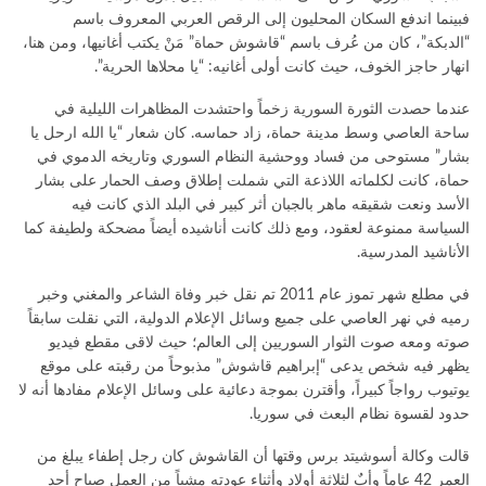
فبينما اندفع السكان المحليون إلى الرقص العربي المعروف باسم
“الدبكة”، كان من عُرف باسم “قاشوش حماة” مَنْ يكتب أغانيها، ومن هنا،
انهار حاجز الخوف، حيث كانت أولى أغانيه: “يا محلاها الحرية”.
عندما حصدت الثورة السورية زخماً واحتشدت المظاهرات الليلية في
ساحة العاصي وسط مدينة حماة، زاد حماسه. كان شعار “يا الله ارحل يا
بشار” مستوحى من فساد ووحشية النظام السوري وتاريخه الدموي في
حماة، كانت لكلماته اللاذعة التي شملت إطلاق وصف الحمار على بشار
الأسد ونعت شقيقه ماهر بالجبان أثر كبير في البلد الذي كانت فيه
السياسة ممنوعة لعقود، ومع ذلك كانت أناشيده أيضاً مضحكة ولطيفة كما
الأناشيد المدرسية.
في مطلع شهر تموز عام 2011 تم نقل خبر وفاة الشاعر والمغني وخبر
رميه في نهر العاصي على جميع وسائل الإعلام الدولية، التي نقلت سابقاً
صوته ومعه صوت الثوار السوريين إلى العالم؛ حيث لاقى مقطع فيديو
يظهر فيه شخص يدعى “إبراهيم قاشوش” مذبوحاً من رقبته على موقع
يوتيوب رواجاً كبيراً، وأقترن بموجة دعائية على وسائل الإعلام مفادها أنه لا
حدود لقسوة نظام البعث في سوريا.
قالت وكالة أسوشيتد برس وقتها أن القاشوش كان رجل إطفاء يبلغ من
العمر 42 عاماً وأبٌ لثلاثة أولاد وأثناء عودته مشياً من العمل صباح أحد