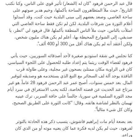
قال عبد الرحمن فرهود “كان له (الشعار) تأثير قوي على الناس، وكنا نكتب
التاريخ”. حيث ملأ المتظاهرون الساحة بأكملها، وخيم هدير صوتهم على
ساحة العاصي. وصعد بعضهم إلى مبنى البلدية حيث كنت، وقد أسدلوا
أعلام الثورة من شرفات البلدية. لكن لم تكن فقط ساحة العاصي التي
امتلأت بالناس، حيث ملأ الناس المنطقة بأكملها. قال فرهود لي “انظر، يا
صديقي، إلى الشوارع المحيطة بها، أعلم لم يكن هناك مليون شخص،
ولكن أعتقد أنه لم يكن هناك أقل من 300 أو 400 ألف”.
كنا نجلس في شقة استوديو صغيرة لأحد أصدقائه السوريين، حيث يأتي
فرهود لقضاء الوقت ريثما يتم إعداد طلبه للحصول على اللجوء السياسي.
كان في الزاوية مكان ممتلئ بصحون غير مجلية، وعلى طاولة قرب
النافذة يوجد آلة لف السجائر مع التبغ الذي يستخدمه هو وصديقه لتوفير
المال. بعد خمس سنوات، أصبح عمر عبد الرحمن فرهود 28 عاماً. هو غير
مرتاح عند الحديث عن قصته الخاصة، لكنه يحب الاستغراق في سرد أيام
مجد الثورة السلمية في سوريا، جالساً على حافة السرير، ترك عينيه
تهيمان بالنظر لشاشة هاتفه. وقال: “كانت الثورة على الطريق الصحيح،
وكان كل شيء مثالياً”.
بعد بضعة أيام مات إبراهيم قاشوش، يتسبب ذكر هذه الحادثة بالتوتر
لفرهود، حيث لم يكن لديه فكرة عما كان يعنيه موته أو من الذي كان
وراءه.