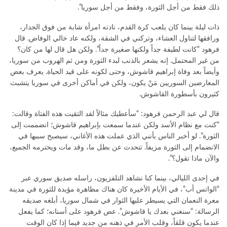
ذلك فقط من أجل الثورة، وفقط من أجل سوريا”.
ذات ليلة بينما كان يلعب كرة القدم، نادته امرأة شابة من فوق الجدار،
ورافقها لتناول العشاء، وتركني في الشقة، ولكنه عاد خالي الوفاض. قال
فرهود “كانت لطيفة جداً ولكنها صغيرة جداً”. ولكن هل قال لها من كان؟
من غير المحتمل. إنه يشعر بالذنب لبدء الثورة ومن ثم الهروب من سوريا،
وأيضاً بعد وفاة إبراهيم قاشوش، وحتى لكونه على قيد الحياة. يعرف بعض
المعارضين السوريين مَنْ يكون، ولكن في أماكن أخرى في سوريا يتشبث
كثيرون بأسطورة القاشوش.
قال لي عبد الرحمن فرهود: “سأعطيك مثالاً لقد التقيت هذه الفتاة وقالت:
“كنت مع نظام الأسد ولكن عندما سمعت بإبراهيم قاشوش؛ انضممت إلى
الثورة”. لو أخبر الناس بأنني الذي عملت هذه الأغاني، سيصبح سببها في
الانضمام إلى الثورة مزيفاً. تتحدث عن بطل ما، وقد مات ويحترمه الجميع،
والآن ماذا تقول؟”.
في إحدى الليالي، بينما كنا نشاهد التلفزيون، راسله صديق سوري عبر
“الواتس أب”، في الأيام الأخيرة كان هناك مظاهرة مؤيدة للثورة في مدينة
معرة النعمان التي يسيطر عليها الثوار في شمال سوريا، أبلغه صديقه
الرسالة: “سنغني بعدك يا قاشوش”. عض فرهود على أسنانه؛ كما يفعل
عندما يكون قلقاً، وقلب الأمر في ذهنه من جديد فيما إذا كان الوقت