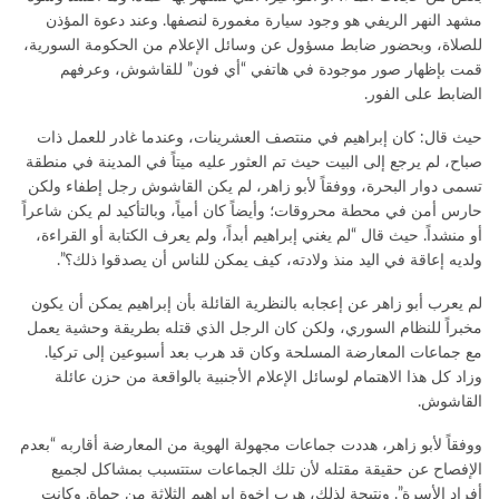
مشهد النهر الريفي هو وجود سيارة مغمورة لنصفها. وعند دعوة المؤذن
للصلاة، وبحضور ضابط مسؤول عن وسائل الإعلام من الحكومة السورية،
قمت بإظهار صور موجودة في هاتفي “أي فون” للقاشوش، وعرفهم
الضابط على الفور.
حيث قال: كان إبراهيم في منتصف العشرينات، وعندما غادر للعمل ذات
صباح، لم يرجع إلى البيت حيث تم العثور عليه ميتاً في المدينة في منطقة
تسمى دوار البحرة، ووفقاً لأبو زاهر، لم يكن القاشوش رجل إطفاء ولكن
حارس أمن في محطة محروقات؛ وأيضاً كان أمياً، وبالتأكيد لم يكن شاعراً
أو منشداً. حيث قال “لم يغني إبراهيم أبداً، ولم يعرف الكتابة أو القراءة،
ولديه إعاقة في اليد منذ ولادته، كيف يمكن للناس أن يصدقوا ذلك؟”.
لم يعرب أبو زاهر عن إعجابه بالنظرية القائلة بأن إبراهيم يمكن أن يكون
مخبراً للنظام السوري، ولكن كان الرجل الذي قتله بطريقة وحشية يعمل
مع جماعات المعارضة المسلحة وكان قد هرب بعد أسبوعين إلى تركيا.
وزاد كل هذا الاهتمام لوسائل الإعلام الأجنبية بالواقعة من حزن عائلة
القاشوش.
ووفقاً لأبو زاهر، هددت جماعات مجهولة الهوية من المعارضة أقاربه “بعدم
الإفصاح عن حقيقة مقتله لأن تلك الجماعات ستتسبب بمشاكل لجميع
أفراد الأسرة”. ونتيجة لذلك، هرب إخوة إبراهيم الثلاثة من حماة. وكانت