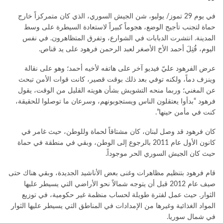
في يوم 29 تموز/ يوليو، شن الجيش السوري، الذي كان متمركزاً خارج
حماة لتجنب تأجيج الوضع، هجوماً كبيراً لاستعادة السيطرة على وسط
المدينة. انتشرت الدبابات في الشوارع، وتفرق المتظاهرون. في نفس
اليوم، قُتِلَ أحمد الأخ الأصغر لعبد الرحمن فرهود على يد قناص.
عرض الفرهود عليّ فيديو آخر على هاتفه لأخيه أحمد؛ وهو على نقالة
وينزف دماً، ولكنه توفي بعد ذلك بوقت قصير، كانت قوات الأمن تبحث
عن المغني؛ وربما منحه التشويش بشأن هويته القليل من الوقت، يقول
فرهود “بدأوا يعتقلون الناس ويستجوبونهم، وسرعان ما توصلوا للحقيقة،
كنت في مأمن حينها”.
كان فرهود قد وصل لبنان، كان مشتاقاً لحماة وللوطن، حيث غامر في
كانون الأول عام 2011 بالرجوع إلى الوطن، وبقي في منطقة في حماة
حيث كان الجيش السوري الحر موجوداً.
قام فرهود بتنظيم مظاهرات وغنى بعض الأناشيد الجديدة، وبقي هناك حتى
صيف عام 2012 قبل أن يتوجه شمالاً نحو الأراضي التي يسيطر عليها
الثوار. حيث عمل لفترة طويلة لحساب منظمة غير حكومية، في توزيع
المواد الغذائية وغيرها من الإمدادات في المناطق التي يسيطر عليها الثوار
في شمال سوريا.