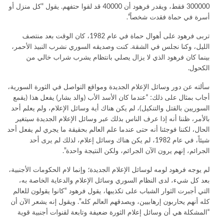
300000 فقط، ويقدر فرهود أن 40000 قد لقوا حتفهم. يقول “كل منزل أو
أسرة في حماة فقدت شخصاً”.
تربى فرهود على أهوال حماة في عام 1982، كان الوقت بعد منتصف
الليل، وكنا نجلس في الشقة. كنت وصديقه السوري نشرب النبيذ الأحمر،
بينما كان فرهود الذي لا يزال يصلي بانتظام يشرب شراب خالي من
الكحول.
سألته عن دور وسائل الإعلام الجديدة ومواقع التواصل في الثورة السورية،
أجاب بمثال على ذلك: “عندما كان الأسد الأب (والد بشار) يفعل هذا (يقمع
السوريين بالقتل والتنكيل)، لم يكن هناك أية وسائل الإعلام، ولم يعلم أحد
بالأمر، ظننا أنه إذا عرف الناس بذلك عبر وسائل الإعلام الجديدة سيتغير
الحال، لكننا فوجئنا أنه حتى عندما علم العالم بحقيقة ما يجري لم يفعل أحد
شيئاً، في عام 1982، لم يكن هناك وسائل إعلام، لذلك لم يرى أحد
الجرائم، إنهم يرون الآن الجرائم، ولكن النتيجة واحدة”.
لم يوجه فرهود لومه لوسائل الإعلام الجديدة؛ وإنما لام الحكومات الأجنبية،
بعد كل شيء، لدى النظام السوري وسائل الإعلام والدعاية الخاصة به،
التي أجبرت الثوار الشباب على تكذيبها، يقول فرهود “كانوا يقولون للعالم
كله أنهم يحاربون إرهابيين، ويصدقهم العالم كله”. ويقول إنه يشعر الآن أن
“المشكلة هي أن وسائل إعلام الثورة ضعيفة وتابعة لقنوات أجنبية قوية