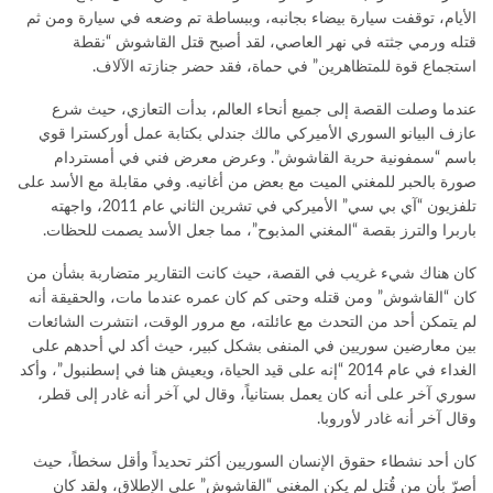
الأيام، توقفت سيارة بيضاء بجانبه، وببساطة تم وضعه في سيارة ومن ثم
قتله ورمي جثته في نهر العاصي، لقد أصبح قتل القاشوش “نقطة
استجماع قوة للمتظاهرين” في حماة، فقد حضر جنازته الآلاف.
عندما وصلت القصة إلى جميع أنحاء العالم، بدأت التعازي، حيث شرع
عازف البيانو السوري الأميركي مالك جندلي بكتابة عمل أوركسترا قوي
باسم “سمفونية حرية القاشوش”. وعرض معرض فني في أمستردام
صورة بالحبر للمغني الميت مع بعض من أغانيه. وفي مقابلة مع الأسد على
تلفزيون “آي بي سي” الأميركي في تشرين الثاني عام 2011، واجهته
باربرا والترز بقصة “المغني المذبوح”، مما جعل الأسد يصمت للحظات.
كان هناك شيء غريب في القصة، حيث كانت التقارير متضاربة بشأن من
كان “القاشوش” ومن قتله وحتى كم كان عمره عندما مات، والحقيقة أنه
لم يتمكن أحد من التحدث مع عائلته، مع مرور الوقت، انتشرت الشائعات
بين معارضين سوريين في المنفى بشكل كبير، حيث أكد لي أحدهم على
الغداء في عام 2014 “إنه على قيد الحياة، ويعيش هنا في إسطنبول”، وأكد
سوري آخر على أنه كان يعمل بستانياً، وقال لي آخر أنه غادر إلى قطر،
وقال آخر أنه غادر لأوروبا.
كان أحد نشطاء حقوق الإنسان السوريين أكثر تحديداً وأقل سخطاً، حيث
أصرّ بأن من قُتل لم يكن المغني “القاشوش” على الإطلاق، ولقد كان