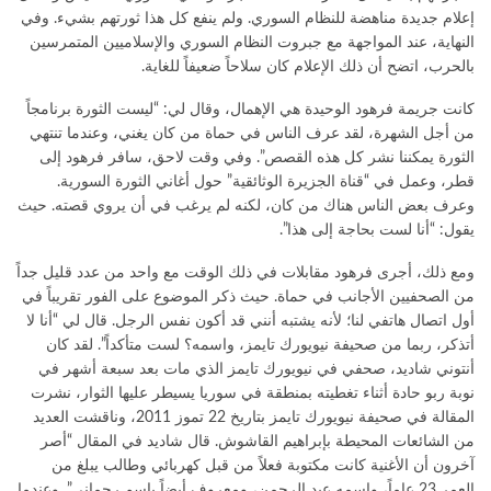
إعلام جديدة مناهضة للنظام السوري. ولم ينفع كل هذا ثورتهم بشيء. وفي
النهاية، عند المواجهة مع جبروت النظام السوري والإسلاميين المتمرسين
بالحرب، اتضح أن ذلك الإعلام كان سلاحاً ضعيفاً للغاية.
كانت جريمة فرهود الوحيدة هي الإهمال، وقال لي: “ليست الثورة برنامجاً
من أجل الشهرة، لقد عرف الناس في حماة من كان يغني، وعندما تنتهي
الثورة يمكننا نشر كل هذه القصص”. وفي وقت لاحق، سافر فرهود إلى
قطر، وعمل في “قناة الجزيرة الوثائقية” حول أغاني الثورة السورية.
وعرف بعض الناس هناك من كان، لكنه لم يرغب في أن يروي قصته. حيث
يقول: “أنا لست بحاجة إلى هذا”.
ومع ذلك، أجرى فرهود مقابلات في ذلك الوقت مع واحد من عدد قليل جداً
من الصحفيين الأجانب في حماة. حيث ذكر الموضوع على الفور تقريباً في
أول اتصال هاتفي لنا؛ لأنه يشتبه أنني قد أكون نفس الرجل. قال لي “أنا لا
أتذكر، ربما من صحيفة نيويورك تايمز، واسمه؟ لست متأكداً”. لقد كان
أنتوني شاديد، صحفي في نيويورك تايمز الذي مات بعد سبعة أشهر في
نوبة ربو حادة أثناء تغطيته بمنطقة في سوريا يسيطر عليها الثوار، نشرت
المقالة في صحيفة نيويورك تايمز بتاريخ 22 تموز 2011، وناقشت العديد
من الشائعات المحيطة بإبراهيم القاشوش. قال شاديد في المقال “أصر
آخرون أن الأغنية كانت مكتوبة فعلاً من قبل كهربائي وطالب يبلغ من
العمر 23 عاماً، واسمه عبد الرحمن، ومعروف أيضاً باسم رحماني”. وعندما