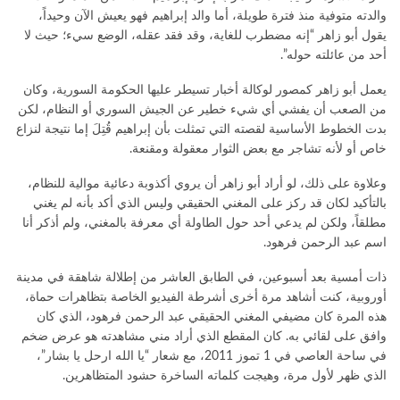
والدته متوفية منذ فترة طويلة، أما والد إبراهيم فهو يعيش الآن وحيداً،
يقول أبو زاهر “إنه مضطرب للغاية، وقد فقد عقله، الوضع سيء؛ حيث لا
أحد من عائلته حوله”.
يعمل أبو زاهر كمصور لوكالة أخبار تسيطر عليها الحكومة السورية، وكان
من الصعب أن يفشي أي شيء خطير عن الجيش السوري أو النظام، لكن
بدت الخطوط الأساسية لقصته التي تمثلت بأن إبراهيم قُتِلَ إما نتيجة لنزاع
خاص أو لأنه تشاجر مع بعض الثوار معقولة ومقنعة.
وعلاوة على ذلك، لو أراد أبو زاهر أن يروي أكذوبة دعائية موالية للنظام،
بالتأكيد لكان قد ركز على المغني الحقيقي وليس الذي أكد بأنه لم يغني
مطلقاً، ولكن لم يدعي أحد حول الطاولة أي معرفة بالمغني، ولم أذكر أنا
اسم عبد الرحمن فرهود.
ذات أمسية بعد أسبوعين، في الطابق العاشر من إطلالة شاهقة في مدينة
أوروبية، كنت أشاهد مرة أخرى أشرطة الفيديو الخاصة بتظاهرات حماة،
هذه المرة كان مضيفي المغني الحقيقي عبد الرحمن فرهود، الذي كان
وافق على لقائي به. كان المقطع الذي أراد مني مشاهدته هو عرض ضخم
في ساحة العاصي في 1 تموز 2011، مع شعار “يا الله ارحل يا بشار”،
الذي ظهر لأول مرة، وهيجت كلماته الساخرة حشود المتظاهرين.