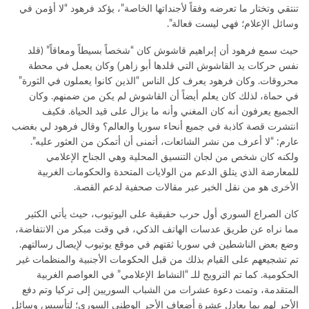
تنتقي وتختار ما تعرضه وفقاً لأجنداتها الخاصة”، يؤكد فرهود “لا أؤمن في
وسائل الإعلام؛ فهي ليست فعالة”.
حيث سمع فرهود أن إبراهيم قاشوش كان “شخصاً بسيطاً ومعاقاً” (قلد
نفس حركات يد القاشوش التي قلدها أبو زاهر) وكان يعمل في محطة
محروقات. وكان فرهود يعرف كل الناس “الذين كانوا يعملون في الثورة”
في حماة، لذلك كان يعلم أيضاً أن القاشوش لم يكن من ضمنهم. وكان
الجميع يعرفون أنه كان المغني وأنه ما يزال على قيد الحياة. فكيف
انتشرت قصة كاذبة في جميع أنحاء سوريا والعالم؟ وقال فرهود لي بغضب
عارم: “لا أعرف من نشر الشائعات، أتمنى أن أتمكن من العثور عليه”.
ولكنه كان شخص من لجان التنسيق المحلية وهي الجناح الإعلامي
للمعارضة الذي يتلق الدعم من الولايات المتحدة والحكومات الغربية
الأخرى هو من نقل الخبر عبر مقالات صحفية لدعم القصة.
كان الصراع السوري أول حرب حقيقية على اليوتيوب، حيث يأتي الكثير
مما نراه عن طريق عدسات الهاتف الذكي، في وقت مبكر من الانتفاضة،
وضع بعض الناشطين في سوريا ثقتهم في موقع يوتيوب لإيصال رسالتهم.
تم تشجيعهم على القيام بذلك من قبل الحكومات الأجنبية والمنظمات غير
الحكومية. كما تم الترويج للـ “النشاط الإعلامي” في العواصم الغربية
المتقدمة، وتمت دعوة عشرات من الشباب السوريين إلى تركيا وتم دفع
الأجر لهم بما يعادل عشرة أضعاف الأجر الوطني السوري؛ لتأسيس وسائل