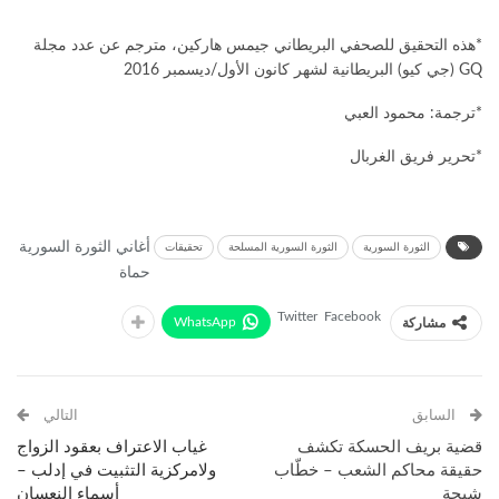
*هذه التحقيق للصحفي البريطاني جيمس هاركين، مترجم عن عدد مجلة
GQ (جي كيو) البريطانية لشهر كانون الأول/ديسمبر 2016
*ترجمة: محمود العبي
*تحرير فريق الغربال
أغاني الثورة السورية
الثورة السورية
الثورة السورية المسلحة
تحقيقات
حماة
Twitter
Facebook
WhatsApp
مشاركة
السابق
التالي
قضية بريف الحسكة تكشف
غياب الاعتراف بعقود الزواج
حقيقة محاكم الشعب – خطّاب
ولامركزية التثبيت في إدلب –
شيحة
أسماء النعسان