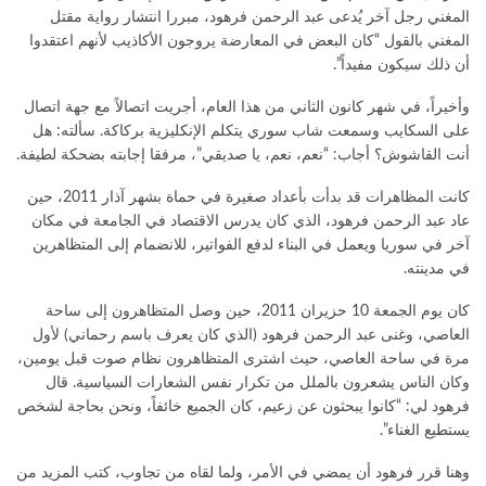
المغني رجل آخر يُدعى عبد الرحمن فرهود، مبررا انتشار رواية مقتل
المغني بالقول “كان البعض في المعارضة يروجون الأكاذيب لأنهم اعتقدوا
أن ذلك سيكون مفيداً”.
وأخيراً، في شهر كانون الثاني من هذا العام، أجريت اتصالاً مع جهة اتصال
على السكايب وسمعت شاب سوري يتكلم الإنكليزية بركاكة. سألته: هل
أنت القاشوش؟ أجاب: “نعم، نعم، يا صديقي”، مرفقا إجابته بضحكة لطيفة.
كانت المظاهرات قد بدأت بأعداد صغيرة في حماة بشهر آذار 2011، حين
عاد عبد الرحمن فرهود، الذي كان يدرس الاقتصاد في الجامعة في مكان
آخر في سوريا ويعمل في البناء لدفع الفواتير، للانضمام إلى المتظاهرين
في مدينته.
كان يوم الجمعة 10 حزيران 2011، حين وصل المتظاهرون إلى ساحة
العاصي، وغنى عبد الرحمن فرهود (الذي كان يعرف باسم رحماني) لأول
مرة في ساحة العاصي، حيث اشترى المتظاهرون نظام صوت قبل يومين،
وكان الناس يشعرون بالملل من تكرار نفس الشعارات السياسية. قال
فرهود لي: “كانوا يبحثون عن زعيم، كان الجميع خائفاً، ونحن بحاجة لشخص
يستطيع الغناء”.
وهنا قرر فرهود أن يمضي في الأمر، ولما لقاه من تجاوب، كتب المزيد من