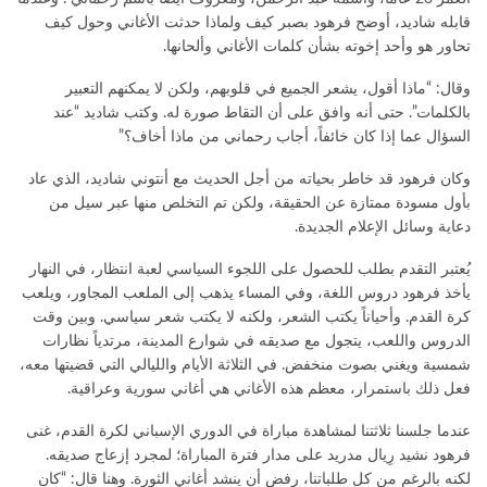
قابله شاديد، أوضح فرهود بصبر كيف ولماذا حدثت الأغاني وحول كيف
تحاور هو وأحد إخوته بشأن كلمات الأغاني وألحانها.
وقال: “ماذا أقول، يشعر الجميع في قلوبهم، ولكن لا يمكنهم التعبير
بالكلمات”. حتى أنه وافق على أن التقاط صورة له. وكتب شاديد “عند
السؤال عما إذا كان خائفاً، أجاب رحماني من ماذا أخاف؟”
وكان فرهود قد خاطر بحياته من أجل الحديث مع أنتوني شاديد، الذي عاد
بأول مسودة ممتازة عن الحقيقة، ولكن تم التخلص منها عبر سيل من
دعاية وسائل الإعلام الجديدة.
يُعتبر التقدم بطلب للحصول على اللجوء السياسي لعبة انتظار، في النهار
يأخذ فرهود دروس اللغة، وفي المساء يذهب إلى الملعب المجاور، ويلعب
كرة القدم. وأحياناً يكتب الشعر، ولكنه لا يكتب شعر سياسي. وبين وقت
الدروس واللعب، يتجول مع صديقه في شوارع المدينة، مرتدياً نظارات
شمسية ويغني بصوت منخفض. في الثلاثة الأيام والليالي التي قضيتها معه،
فعل ذلك باستمرار، معظم هذه الأغاني هي أغاني سورية وعراقية.
عندما جلسنا ثلاثتنا لمشاهدة مباراة في الدوري الإسباني لكرة القدم، غنى
فرهود نشيد رِيال مدريد على مدار فترة المباراة؛ لمجرد إزعاج صديقه.
لكنه بالرغم من كل طلباتنا، رفض أن ينشد أغاني الثورة. وهنا قال: “كان