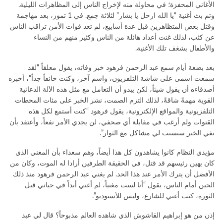
الأغاني المحفزة؛ في محاولة منه لإخراج الناس إلى المظاهرات الليلية.
وتم بث أغنية “يا الله ارحل يا بشار” لثلاثة جمع. في 1 تموز، بعد مهاجمة
وقتل بعض المتظاهرين قبل عدة أسابيع، لم تعد قوات الأمن تراقب الناس
عن كثب، لذلك غنت أعداد هائلة من الناس وكثير منهم من النساء
والأطفال بشغف تلك الأغنية.
بعد بضعة أيام سمع عبد الرحمن فرهود خبر وفاته، يقول معلقاً “لقد
سمعت اسمي على شاشة التلفزيون، واسم آخر، وكنت خائفاً جداً”، أخبره
أصدقاءه أن يقول شيئاً، لكن يبدو أن التعامل مع مثل هذه الآلة الدعائية
القوية مهمةً شاقةً، لذلك التزم الصمت، نشر الخبر على مئات المحطات
التلفزيونية والمواقع الإلكترونية، يقول فرهود “كنت أستمع لكل هذه
القنوات ولم أرغب في مقابلة أي صحفي، لن يجدي الأمر نفعاً، وأعتقد بأن
نفي الخبر سيسبب لي مشاكل مع الثوار”.
مؤيدي النظام كانوا يشاهدون كل هذا أيضاً، وهم سعداء بأن المغني الذي
كان يهين رئيسهم قد قتل، في الحقيقة الطرفين أرادا له الموت، وكان من
الأفضل أن يترك الأمر عند هذا الحد. لم يغني عبد الرحمن فرهود منذ ذلك
الحين أمام الناس، يقول “أنا لست مغنياً، لم أغني أبداً في حياتي قبل
الثورة، كنت أغني للشارع، وليس للأستوديو”.
إذن من هو إبراهيم القاشوش الذي شاهده العالم مذبوحاً؟ قال لي عبد