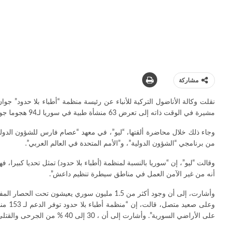
مشاركة
مشيرة في الوقت ذاته إلى تعرض 63 منشأة طبية في سوريا لـ94 هجوما جويا وبريا، خلال العام الماضي.
وجاء ذلك خلال محاضرة ألقتها، “ليو”، في معهد “عصام فارس للشؤون الدولية و
من برنامجي “الشؤون الدولية”، و”الأمم المتحدة في العالم العربي”.
وقالت “ليو”، إن “سوريا بالنسبة لمنظمة (أطباء بلا حدود) تمثل تحديا كبيرا
أنه من غير الآمن العمل في مناطق سيطرة تنظيم داعش”.
وأشارت، إلى أن وجود أكثر من 1.5 مليون سوري يعيشون تحت الحصار المفروض عليهم من قبل النظام السوري، ومجموعات المعارضة المسلحة، ما أدى إلى الوقف الممنهج لإدخال المساعدات الطبية.
على الأراضي السورية”. وأشارت إلى أن ، 30 إلى 40 % من الجرحى والقتلى الذين استقبلتهم المنشآت الطبية، كانوا من الأطفال والنساء.