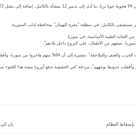
ر مستشفى بالكامل، في منطقة “معرة النهمان” بمحافظة إدلب السورية.
أقفلت حدودها بوجههم”، مردفة “في الحقيقية تدفع أوروبا نتيجة هذا اللجوء ثمن
 بإسقاط النظام
بان كي 