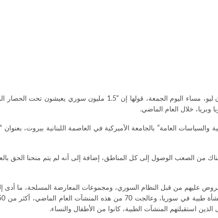
نقلت وكالة الأناضول التركية للأنباء عن رئيسة منظمة “أطباء بلا حدود” جو
السياسات العامة” بالجامعة الأميركية في العاصمة اللبنانية بيروت، بعنوان “أطب
، فهناك من الصعب الوصول إلى كل المناطق، إضافة إلى أنه لم يتم منحنا الحق ب