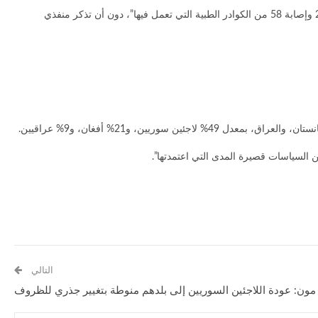
وأضافت، أن” العام الماضي شهد تعرض 63 من المنشآت الطبية (الـ 153) إلى 94 هجوما جويا بريا، ما أدى إلى تدمير 12 منشأة بالكامل، إضافة إلى مقتل 23 وإصابة 58 من الكوادر الطبية التي تعمل فيها”، دون أن تذكر منفذي
 السياسات قصيرة المدى التي اعتمدتها”.
التالي
مون: عودة اللاجئين السوريين إلى بلدهم منوطة بتغيير جذري للظروف