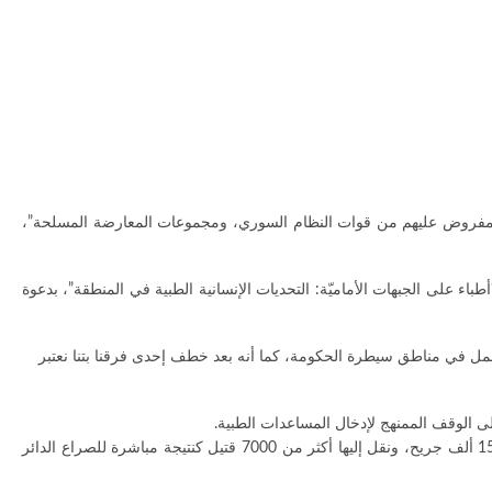
ان ليو، مساء اليوم الجمعة، قولها إن “1.5 مليون سوري يعيشون تحت الحصار المفروض عليهم من قوات النظام السوري، ومجموعات المعارضة المسلحة”،
اء على الجبهات الأماميّة: التحديات الإنسانية الطبية في المنطقة”، بدعوة
العمل في مناطق سيطرة الحكومة، كما أنه بعد خطف إحدى فرقنا بتنا نعتبر
وعلى صعيد متصل، قالت، إن “منظمة أطباء بلا حدود توفر الدعم لـ 153 منشأة طبية في سوريا، وعالجت 70 من هذه المنشآت العام الماضي، أكثر من 150 ألف جريح، ونقل إليها أكثر من 7000 قتيل كنتيجة مباشرة للصراع الدائر