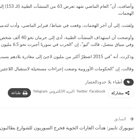
الهجمات.
ولفتت، إلى أن آخر الهجمات، وقعت في شباط/ فبراير الماضي، وأدت لتدمي
وأوضحت أن استهداف المنشآت الطبية، أدى إلى حرمان نحو 40 ألف شخص من العناية الطبية الأساسية، في سوريا.
وفي سياق متصل، قالت “ليو”، إن “الحرب في سوريا أجبرت نحو 6.5 مليون سوريا، نصفهم من الأطفال، على النزوح داخل بلادهم”.
وذكرت، أنه “في 2015 اضطرّ أكثر من مليون لاجئ إلى مغادرة بلادهم بسبب الحرب والعنف والملاحقة”، مشيرة إلى أن 84% منهم هاجروا من سوريا، وأفغانستان، والعراق، بمعدل 49% لاجئين سوريين، و21% أفغان، و9% عراقيين.
وقالت، إن “الحكومات الأوروبية وضعت إجراءات مستحيلة لاستقبال اللاجئين و
أطباء بلا حدودالحصار
Facebook
Twitter
البريد الالكتروني
Telegram
طباعة
مشاركة
السابق
نيويورك تايمز: هدأت الغارات الجوية فخرج السوريون للشوارع يطالبون