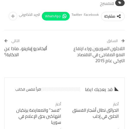
فنمسرح
Facebook
Twitter
البريد الالكتروني
WhatsApp
مشاركة
السابق
التالي
اللاجئون السوريون وراء ارتفاع
أليخاندرو إيناريتو.. ماذا عن
النمو المفاجئ في الاقتصاد
الحكاية؟
التركي عام 2015
قد يعجبك ايضا
اقرأ لنفس الكاتب
أخبار
أخبار
الحرائق تطال أشجار الفستق
“قسد” والمعارضة يرتكبان
الحلبي في إدلب
انتهاكين بحق الإعلام في
سوريا