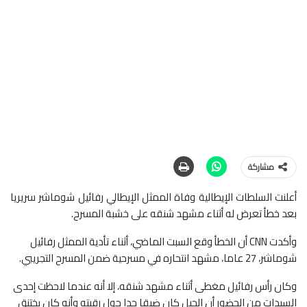
مشاركة
أعلنت السلطات الإيطالية وفاة الممثل الإيطالي رفائيل شوماشر سريريا
بعد خطأ تعرض له أثناء مشهد شنقه على خشبة المسرح.
وأكدت CNN أن الخطأ وقع السبت الماضي، أثناء تأدية الممثل رفائيل
شوماشر، 27 عاما، مشهد انتحاره في مسرحية ضمن المسرح التجريبي.
وكان رأس رفائيل مغطى أثناء مشهد شنقه، إلا أنه عندما لاحظت إحدى
السيدات من الحضور أن الحبل كان ضيقا جدا حول رقبته وأنه كان يختنق