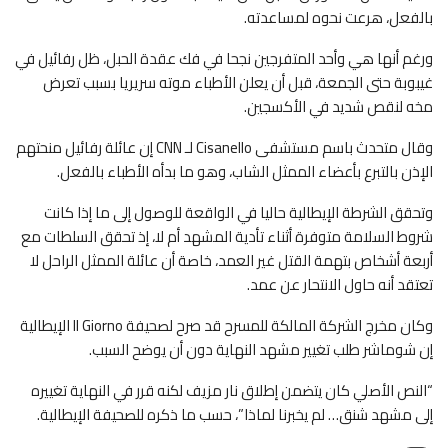
بالفعل، هرعت نحوه لمساعدته.
ورغم أنها هي وأحد المتفرجين نجحا في فك عقدة الحبل، ظل رفائيل في
غيبوبة حتى الجمعة، قبل أن يعلن الأطباء موته سريريا بسبب تعرض
مخه لنقص شديد في الأكسجين.
وقال متحدث باسم مستشفى Cisanello لـ CNN إن عائلة رفائيل منحتهم
الإذن بالتبرع بأعضاء الممثل الشاب، وهو ما بدأه الأطباء بالفعل.
وتحقق الشرطة الإيطالية حاليا في الواقعة للوصول إلى ما إذا كانت
شروط السلامة متوفرة أثناء تأدية المشهد أم لا، إذ تحقق السلطات مع
أربعة أشخاص بتهمة القتل غير العمد، خاصة أن عائلة الممثل الراحل لا
تعتقد أنه حاول الانتحار عن عمد.
وكان مخرج الشركة المالكة للمسرح قد صرح لصحيفة Il Giorno الإيطالية
إن شوماشر طلب تغيير مشهد النهاية دون أن يوضح السبب.
“النص الأصلي كان يتضمن إطلاق نار مزيف لكنه قرر في النهاية تغييره
إلى مشهد شنق… لم يخبرنا لماذا”، حسب ما ذكره للصحيفة الإيطالية.