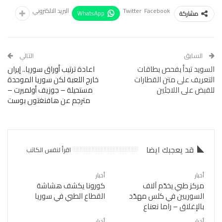
Facebook
Twitter
البريد الالكتروني
WhatsApp
مشاركة
السابق
التالي
السويد تبدأ بفحص بطاقات
اعادة ترتيب أوراق سوريا.. إيران
التعريف على متن القطارات
خارج اللعبة لكن سوريا الموحدة
للقبض على اللاجئين
مستحيلة – جوزيف أولميرت –
مترجم عن هافنغتون بوست
قد يعجبك ايضا
اقرأ لنفس الكاتب
أخبار
أخبار
مركز طبي يخدّم آلاف
كورونا يكشف هشاشة
السوريين في كلس مهدّد
القطاع الطبي في سوريا
بالإغلاق – راما نعناع
أخبار
أخبار