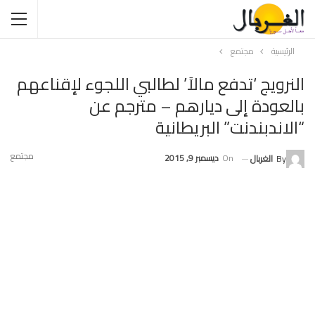
الرئيسية
مجتمع
النرويج ‘تدفع مالاً’ لطالبي اللجوء لإقناعهم
بالعودة إلى ديارهم – مترجم عن
“الاندبندنت” البريطانية
مجتمع
On
ديسمبر 9, 2015
By
الغربال