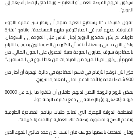
سيكون لديهم الفرصة للعمل أو التعليم – وربما حتى لإحضار أسرهم إلى
النرويج”.
تقول كاتينكا : “لا يستطيع العديد منهم أن ينتظر سير عملية اللجوء
القانونية. لديهم أسر في الديار تتوقع منهم المساعدة”. وتتابع: “لفترة
طويلة، لم يكن بمقدور النرويج إجبار الناس على العودة إلى الصومال،
ولكن الآن ما في وسعنا، أعتقد أن الكثير من الصوماليين بموجب الالزام
بالمغادرة سوف يختارون العودة بغية الحصول على العون المالي. من
المهم أن يكون لدينا المزيد من المبادرات من هذا النوع في المستقبل.”
حتى الآن توضح الأرقام في قسم المغادرة في دائرة الهجرة أن أكثر من
900 شخصاً تقدموا لأخذ الدعم المالي لمغادرة النرويج.
يمكن للزوج والزوجة اللذين لديهم طفلين أن يتلقوا ما يزيد عن 80000
كرونة (6200 يورو) بالإضافة إلى دفع تكاليف الرحلة جواً.
المنظمة الدولية للهجرة، التي تعالج طلبات برنامج المغادرة الطوعية
وتقدم النصح والمشورة، وصفت تلك العملية “بالآمنة والكريمة”.
وقال المتحدث باسمها جوست فان آلست: كان عدد طالبي اللجوء الذين