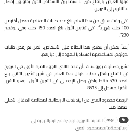
قبلوا العرض بارتفاع كبير، لا سيما بين الأشخاص الذين يحاولون إحضار
عائلاتهم إلى النرويج.
“في وقت سابق من هذا العام، بلغ عدد طلبات المغادرة معدل أكثرمن
100 طلب شهرياً”. “في تشرين الأول بلغ العدد 150 طلب وفي نوفمبر
230”.
أيضاً، يمكن أن ينطبق هذا النظام على الأشخاص، الذين تم رفض طلبات
لجوئهم، لمساعدتهم اقتصاديا للعودة إلى ديارهم.
تشير إحصائيات يوروستات بأن عدد طالبي اللجوء للمرة الأولى في النرويج
في ارتفاع بشكل مطرد طوال هذا العام، في شهر تشرين الثاني بلغ
العدد 570 فقط ولكن وصل الإجمالي في تشرين الأول وهو الشهر
الأخير المسجل إلى 8575.
*ترجمة محمود العبي عن الإندبندنت البريطانية، لمطالعة المقال الأصلي
اضغط هنـا
الاندبندنتالنرويجالهجبرة عبر البحر
الهجرة إلى
الهجرة
أورباترجمةمترجممحمود العبي