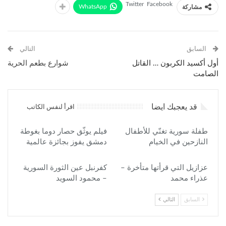
Twitter
Facebook
WhatsApp
مشاركة
السابق
التالي
أول أكسيد الكربون … القاتل
شوارع بطعم الحرية
الصامت
قد يعجبك ايضا
اقرأ لنفس الكاتب
طفلة سورية تغنّي للأطفال
فيلم يوثّق حصار دوما بغوطة
النازحين في الخيام
دمشق يفوز بجائزة عالمية
عزازيل التي قرأتها متأخرة –
كفرنبل عين الثورة السورية
عذراء محمد
– محمود السويد
السابق
التالي