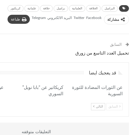
البراميل
الخلافة
العلمانية
براميل
خلافة
علمانية
كريكتور
Facebook
Twitter
البريد الالكتروني
Telegram
طباعة
مشاركة
السابق
تحميل العدد التاسع من زورق
قد يعجبك ايضا
عن الثورات المضادة للثورة
كريكاتير عن “بابا نويل”
عن
السورية
السوري
السابق
التالي
التعليقات متوقفه