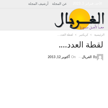
الأحد, فبراير 5, 2023
عن المجلة
أرشيف المجلة
الرئيسية
كريكتير
لقطة العدد….
لقطة العدد….
By
الغربال
On
أكتوبر 12, 2013