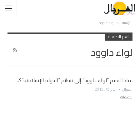
الرئيسية
لواء داوود
اسم الصفحة
لواء داوود
لماذا انضم “لواء داوود” إلى تنظيم “الدولة الإسلامية”؟…
الغربال
يناير 18, 2015
تحقيقات