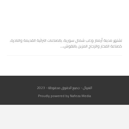
تشتهر مدينة أرمناز بإدلب شمال سورية، بالصناعات التراثية القديمة والنادرة،
كصناعة الفخار والزجاج المزين بالنقوش،…
الغربال - جميع الحقوق محفوظة - 2023
Proudly powered by Nafeza Media