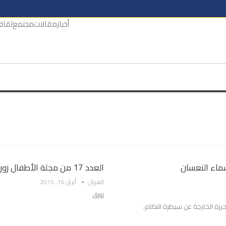
أخبار
مقالات
مجتمع
ثقاف
سماء النعسان
العدد 17 من مجلة الأطفال زورق
الغربال
أبريل 16, 2015
زورق
ررة الخارجة عن سيطرة النظام،