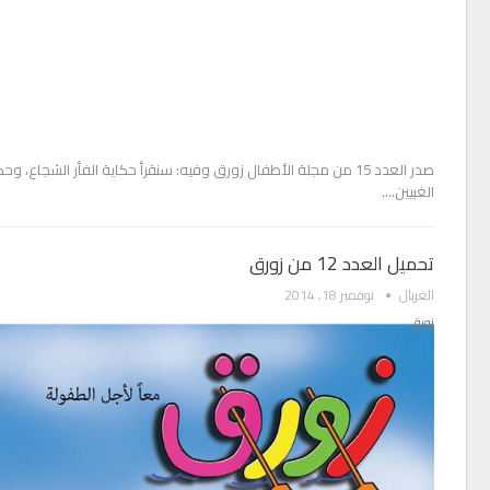
صدر العدد 15 من مجلة الأطفال زورق وفيه: سنقرأ حكاية الفأر الشجاع،
الغبيين.…
تحميل العدد 12 من زورق
الغربال
نوفمبر 18, 2014
زورق