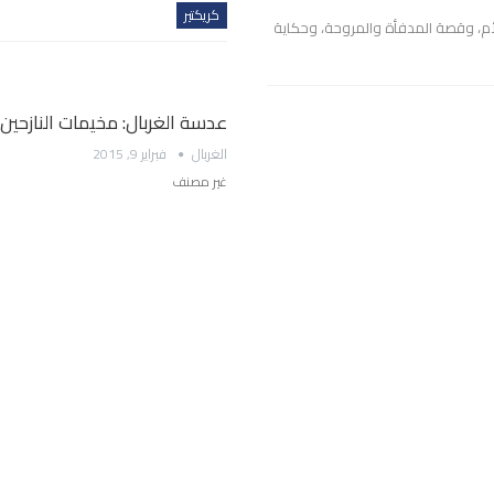
كريكتير
يد الأم، وقصة المدفأة والمروحة، وحكاية
عدسة الغربال: مخيمات النازح
الغربال
فبراير 9, 2015
غير مصنف