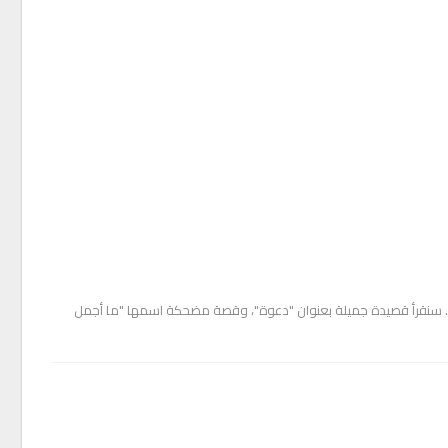
رق وفيه... سنقرأ قصيدة جميلة بعنوان "دعوة"، وقصة مضحكة اسمها "ما أجمل