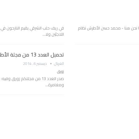
د لماذا نحن هنا - محمد حسن الأطرش نظام
في ريف حلب الشرقي يقيم النازحون في 
اللاجئين ولا…
تحميل العدد 13 من مجلة الأطفال “زورق”
الغربال
ديسمبر 6, 2014
زورق
صدر العدد 13 من مجلتكم زورق
ومغامرة…