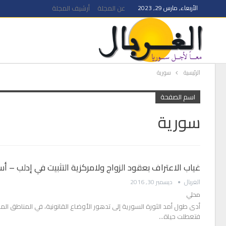
الأربعاء, مارس 29, 2023
عن المجلة
أرشيف المجلة
الرئيسية
سورية
اسم الصفحة
سورية
غياب الاعتراف بعقود الزواج ولامركزية التثبيت في إدلب – أ
الغربال
ديسمبر 30, 2016
محلي
أدى طول أمد الثورة السورية إلى تدهور الأوضاع القانونية، في المناطق المح
فتعطلت حياة…