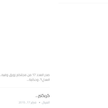
صدر العدد 17 من مجلتكم زو
العدل!"، وحكاية…
كريكتير…
الغربال
فبراير 17, 2015