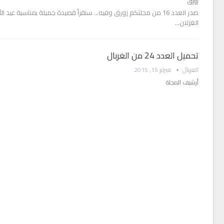
زورق
صدر العدد 16 من مجلتكم زورق وفيه... سنقرأ قصيدة جميلة بمناسبة ع
الغزلان…
تحميل العدد 24 من الغربال
الغربال
فبراير 15, 2015
أرشيف المجلة