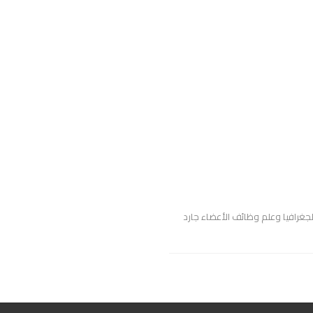
Guns G" للبروفيسور في علم الجغرافيا وعلم وظائف الأعضاء جارد