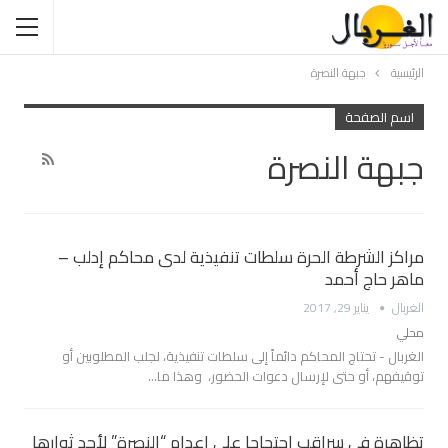
الرئيسية
جبهة النصرة
اسم الصفحة
جبهة النصرة
مراكز الشرطة الحرة سلطات تنفيذية لدى محاكم إدلب –
ماهر حاج أحمد
الغربال
يناير 29, 2017
محلي
الغربال - تحتاج المحاكم دائماً إلى سلطات تنفيذية، لجلب المطلوبين أو
توقيفهم، أو حتى لإرسال دعوات الحضور، وهذا ما…
تظاهرة في سراقب إحتجاجا على إعدام “النصرة” لأحد ثوارها