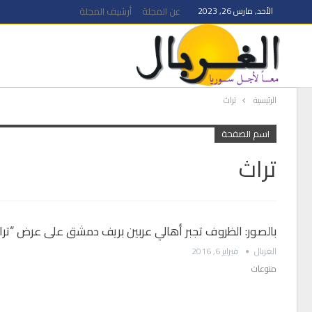
الأحد, مارس 26, 2023
عن المجلة
أرشيف المجلة
الرئيسية
تراث
اسم الصفحة
تراث
بالصور: الظروف تجبر أهالي عربين بريف دمشق على عرض “تراث
الغربال
فبراير 6, 2016
منوعات