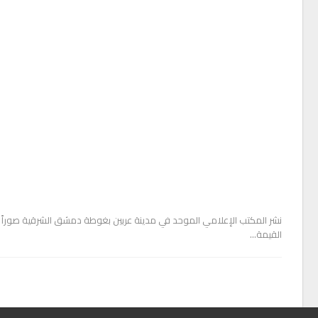
نشر المكتب الإعلامي الموحد في مدينة عربين بغوطة دمشق الشرقية صوراً لم
القيمة…