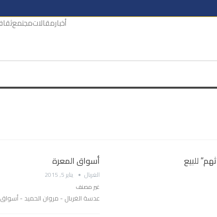
أخبار
مقالات
مجتمع
ثقاف
هم” للبيع
أسواق المعرة
الغربال
يناير 5, 2015
غير مصنف
عدسة الغربال - مروان الحميد - أسواق م