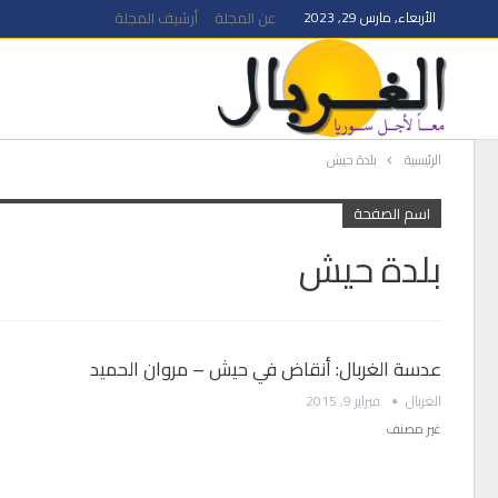
الأربعاء, مارس 29, 2023
عن المجلة
أرشيف المجلة
الرئيسية
بلدة حيش
اسم الصفحة
بلدة حيش
عدسة الغربال: أنقاض في حيش – مروان الحميد
الغربال
فبراير 9, 2015
غير مصنف