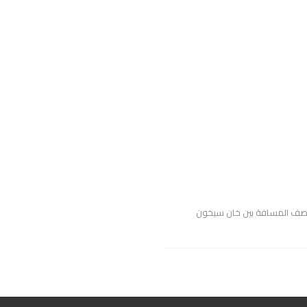
تصف المسافة بين خان سيخون