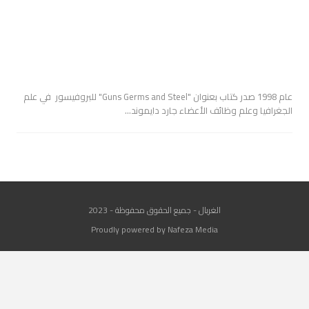
عام 1998 صدر كتاب بعنوان "Guns Germs and Steel" للبروفيسور في علم
الجغرافيا وعلم وظائف الأعضاء جارد دايموند…
الغربال - جميع الحقوق محفوظة - 2023
Proudly powered by Nafeza Media