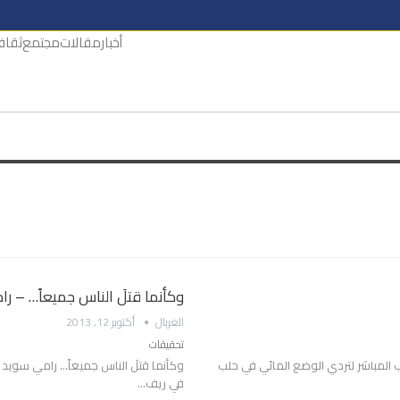
أخبار
مقالات
مجتمع
ثقاف
وكأنما قتلَ الناس جميعاً… – ر
الغربال
أكتوبر 12, 2013
تحقيقات
بب المباشر لتردي الوضع المائي في حلب
وكأنما قتلَ الناس جميعاً... رامي سويد
في ريف…