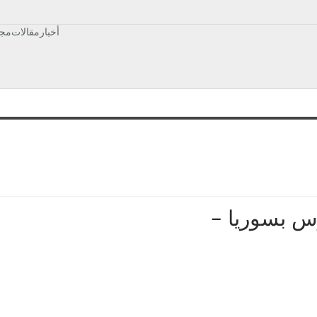
أخبار
مقالات
مجت
وس بسوريا –